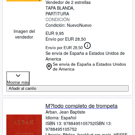
Vendedor de 2 estrellas
TAPA BLANDA
PARTITURA
CONDICIÓN
Condición: Nuevo
Nuevo
Imagen del
EUR 9,95
vendedor
Envío por EUR 28,50
Envío por EUR 28,50
Se envía de España a Estados Unidos de
America
Se envía de España a Estados Unidos
de America
Mostrar más
Añadir al carrito
M?todo completo de trompeta
Arban, Jean Baptiste
Idioma: Español
ISBN 13:
9788495105752
ISBN 13:
9788495105752
Librería:
Biblios, frankfurt am main, HESSE,