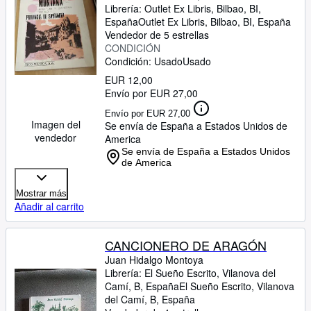
Librería:
Outlet Ex Libris, Bilbao, BI,
España
Outlet Ex Libris
,
Bilbao, BI, España
Vendedor de 5 estrellas
CONDICIÓN
Condición: Usado
Usado
EUR 12,00
Envío por EUR 27,00
Envío por EUR 27,00
Imagen del
Se envía de España a Estados Unidos de
vendedor
America
Se envía de España a Estados Unidos
de America
Mostrar más
Añadir al carrito
CANCIONERO DE ARAGÓN
Juan Hidalgo Montoya
Librería:
El Sueño Escrito, Vilanova del
Camí, B, España
El Sueño Escrito
,
Vilanova
del Camí, B, España