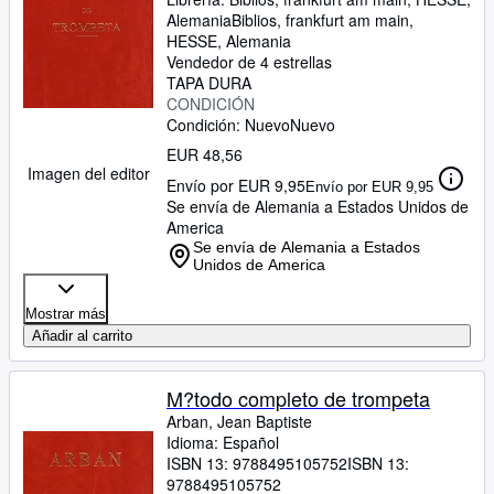
Alemania
Biblios
,
frankfurt am main,
HESSE, Alemania
Vendedor de 4 estrellas
TAPA DURA
CONDICIÓN
Condición: Nuevo
Nuevo
EUR 48,56
Imagen del editor
Envío por EUR 9,95
Envío por EUR 9,95
Se envía de Alemania a Estados Unidos de
America
Se envía de Alemania a Estados
Unidos de America
Mostrar más
Añadir al carrito
M?todo completo de trompeta
Arban, Jean Baptiste
Idioma: Español
ISBN 13:
9788495105752
ISBN 13:
9788495105752