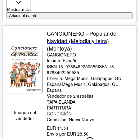
Mostrar más
Añadir al carrito
CANCIONERO - Popular de
Navidad (Melodia y letra)
(Montoya)
CANCIONERO
Idioma: Español
ISBN 13:
9788492250585
ISBN 13:
9788492250585
Librería:
Mega Music, Galápagos, GU,
España
Mega Music
,
Galápagos, GU,
España
Vendedor de 2 estrellas
TAPA BLANDA
PARTITURA
Imagen del
CONDICIÓN
vendedor
Condición: Nuevo
Nuevo
EUR 14,54
Envío por EUR 28,50