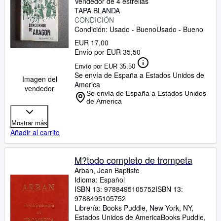
Vendedor de 4 estrellas
TAPA BLANDA
CONDICIÓN
Condición: Usado - Bueno
Usado - Bueno
EUR 17,00
Envío por EUR 35,50
Envío por EUR 35,50
Se envía de España a Estados Unidos de
Imagen del
America
vendedor
Se envía de España a Estados Unidos
de America
Mostrar más
Añadir al carrito
M?todo completo de trompeta
Arban, Jean Baptiste
Idioma: Español
ISBN 13:
9788495105752
ISBN 13:
9788495105752
Librería:
Books Puddle, New York, NY,
Estados Unidos de America
Books Puddle
,