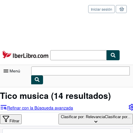
Iniciar sesión
Pasar al contenido principal
IberLibro.com
Menú
Mi cuenta
Tico musica
(14 resultados)
Consultar mis pedidos
Refinar con la Búsqueda avanzada
Cerrar sesión
Clasificar por: Relevancia
Clasificar por...
Filtrar
Búsqueda avanzada