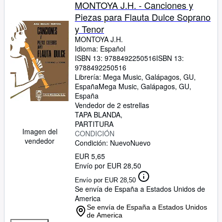
Colecciones
MONTOYA J.H. - Canciones y
Piezas para Flauta Dulce Soprano
Libros antiguos
y Tenor
Arte y coleccionismo
MONTOYA J.H.
Idioma: Español
Vendedores
ISBN 13:
9788492250516
ISBN 13:
9788492250516
Comenzar a vender
Librería:
Mega Music, Galápagos, GU,
España
Mega Music
,
Galápagos, GU,
Ayuda
España
Vendedor de 2 estrellas
CERRAR
TAPA BLANDA
PARTITURA
Imagen del
CONDICIÓN
vendedor
Condición: Nuevo
Nuevo
EUR 5,65
Envío por EUR 28,50
Envío por EUR 28,50
Se envía de España a Estados Unidos de
America
Se envía de España a Estados Unidos
de America