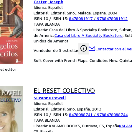
Carter, Joseph
Idioma: Español
Editorial: Editorial Sirio,, Malaga, Espana, 2004
ISBN 10 / ISBN 13:
8478081917
/
9788478081912
TAPA BLANDA
Librería:
Casa del Libro A Specialty Bookstore, Sulta
de America
Casa del Libro A Specialty Bookstore
,
Sul
Unidos de America
Contactar con el v
Vendedor de 5 estrellas
Soft Cover with French Flaps. Condición: New. Quin
el editor
EL RESET COLECTIVO
Suzanne Powell
Idioma: Español
Editorial: Editorial Sirio, España, 2013
ISBN 10 / ISBN 13:
8478088741
/
9788478088744
TAPA BLANDA
Librería:
KALAMO BOOKS, Burriana, CS, España
KALAM
CS, España