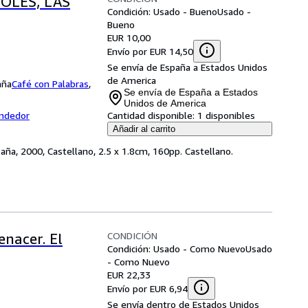
OLES, LAS
Condición: Usado - Bueno
Usado -
Bueno
EUR 10,00
Envío por EUR 14,50
Se envía de España a Estados Unidos
de America
aña
Café con Palabras
,
Se envía de España a Estados
Unidos de America
endedor
Cantidad disponible:
1 disponibles
Añadir al carrito
spaña, 2000, Castellano, 2.5 x 1.8cm, 160pp. Castellano.
CONDICIÓN
enacer. El
Condición: Usado - Como Nuevo
Usado
- Como Nuevo
EUR 22,33
Envío por EUR 6,94
Se envía dentro de Estados Unidos