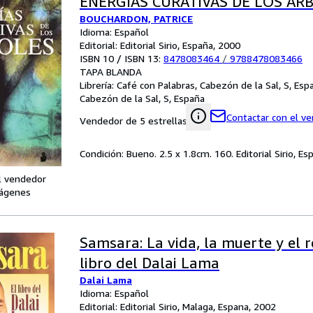
ENERGIAS CURATIVAS DE LOS ARB
BOUCHARDON, PATRICE
Idioma: Español
Editorial: Editorial Sirio, España, 2000
ISBN 10 / ISBN 13:
8478083464
/
9788478083466
TAPA BLANDA
Librería:
Café con Palabras, Cabezón de la Sal, S, Esp
Cabezón de la Sal, S, España
Contactar con el v
Vendedor de 5 estrellas
Condición: Bueno. 2.5 x 1.8cm. 160. Editorial Sirio, E
l vendedor
ágenes
Samsara: La vida, la muerte y el r
libro del Dalai Lama
Dalai Lama
Idioma: Español
Editorial: Editorial Sirio, Malaga, Espana, 2002