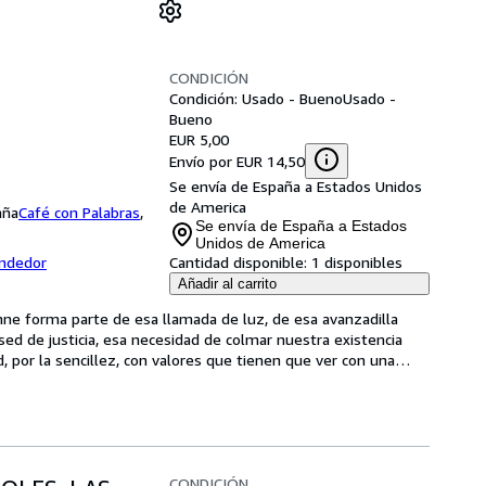
CONDICIÓN
Condición: Usado - Bueno
Usado -
Bueno
EUR 5,00
Envío por EUR 14,50
Se envía de España a Estados Unidos
de America
aña
Café con Palabras
,
Se envía de España a Estados
Unidos de America
endedor
Cantidad disponible:
1 disponibles
Añadir al carrito
nne forma parte de esa llamada de luz, de esa avanzadilla 
ed de justicia, esa necesidad de colmar nuestra existencia 
 por la sencillez, con valores que tienen que ver con una
…
CONDICIÓN