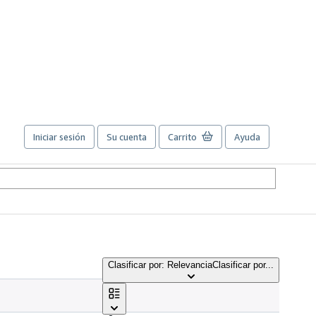
Iniciar sesión
Su cuenta
Carrito
Ayuda
Clasificar por: Relevancia
Clasificar por...