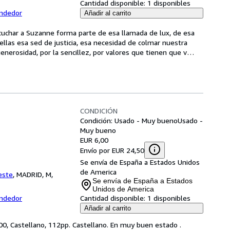
Cantidad disponible:
1 disponibles
endedor
Añadir al carrito
cuchar a Suzanne forma parte de esa llamada de lux, de esa 
llas esa sed de justicia, esa necesidad de colmar nuestra 
nerosidad, por la sencillez, por valores que tienen que v
…
CONDICIÓN
Condición: Usado - Muy bueno
Usado -
Muy bueno
EUR 6,00
Envío por EUR 24,50
Se envía de España a Estados Unidos
de America
este
,
MADRID, M,
Se envía de España a Estados
Unidos de America
endedor
Cantidad disponible:
1 disponibles
Añadir al carrito
2000, Castellano, 112pp. Castellano. En muy buen estado .