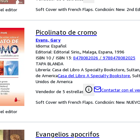
Soft Cover with French Flaps. Condición: New. 2nd 
el editor
Picolinato de cromo
Evans, Gary
Idioma: Español
Editorial: Editorial Sirio,, Malaga, Espana, 1996
ISBN 10 / ISBN 13:
8478082026
/
9788478082025
TAPA BLANDA
Librería:
Casa del Libro A Specialty Bookstore, Sulta
de America
Casa del Libro A Specialty Bookstore
,
Sul
Unidos de America
Contactar con el v
Vendedor de 5 estrellas
Soft Cover with French Flaps. Condición: New. NUE
el editor
Evangelios apocrifos