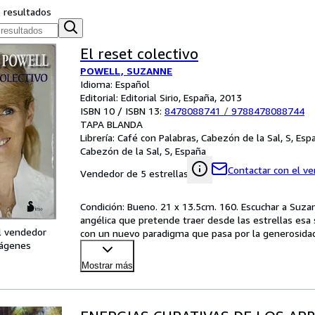
s resultados
El reset colectivo
POWELL, SUZANNE
Idioma: Español
Editorial: Editorial Sirio, España, 2013
ISBN 10 / ISBN 13:
8478088741
/
9788478088744
TAPA BLANDA
Librería:
Café con Palabras, Cabezón de la Sal, S, Esp
Cabezón de la Sal, S, España
Contactar con el v
Vendedor de 5 estrellas
Condición: Bueno. 21 x 13.5cm. 160. Escuchar a Suza
angélica que pretende traer desde las estrellas esa s
l vendedor
con un nuevo paradigma que pasa por la generosidad,
ágenes
Mostrar más