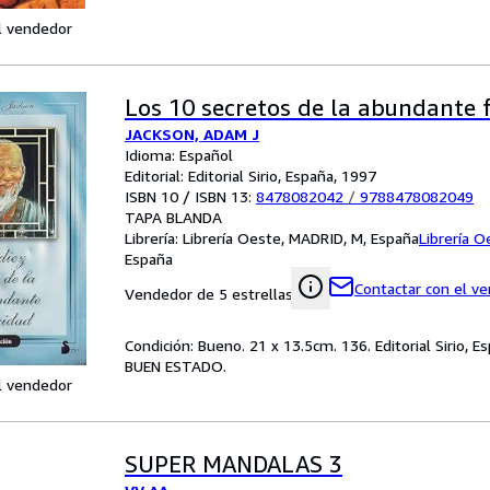
l vendedor
Los 10 secretos de la abundante f
JACKSON, ADAM J
Idioma: Español
Editorial: Editorial Sirio, España, 1997
ISBN 10 / ISBN 13:
8478082042
/
9788478082049
TAPA BLANDA
Librería:
Librería Oeste, MADRID, M, España
Librería O
España
Contactar con el v
Vendedor de 5 estrellas
Condición: Bueno. 21 x 13.5cm. 136. Editorial Sirio, 
BUEN ESTADO.
l vendedor
SUPER MANDALAS 3