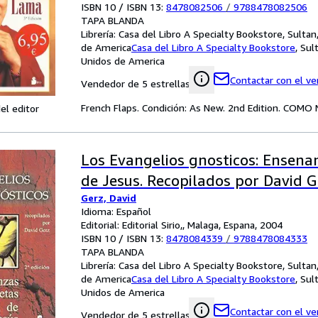
ISBN 10 / ISBN 13:
8478082506
/
9788478082506
TAPA BLANDA
Librería:
Casa del Libro A Specialty Bookstore, Sulta
de America
Casa del Libro A Specialty Bookstore
,
Sul
Unidos de America
Contactar con el v
Vendedor de 5 estrellas
French Flaps. Condición: As New. 2nd Edition. COMO
el editor
Los Evangelios gnosticos: Ensena
de Jesus. Recopilados por David G
Gerz, David
Idioma: Español
Editorial: Editorial Sirio,, Malaga, Espana, 2004
ISBN 10 / ISBN 13:
8478084339
/
9788478084333
TAPA BLANDA
Librería:
Casa del Libro A Specialty Bookstore, Sulta
de America
Casa del Libro A Specialty Bookstore
,
Sul
Unidos de America
Contactar con el v
Vendedor de 5 estrellas