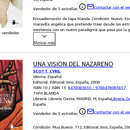
Contactar con el v
Vendedor de 5 estrellas
Encuadernación de tapa blanda. Condición: Nuevo. Es
maravilla angélica que pretende traer desde las estre
existencia con un nuevo paradigma que pasa por la ge
l vendedor
Mostrar más
UNA VISION DEL NAZARENO
SCOTT, CYRIL
Idioma: Español
Editorial: Editorial Sirio, España, 2000
ISBN 10 / ISBN 13:
8478083650
/
9788478083657
TAPA BLANDA
Librería:
Librería Oeste, MADRID, M, España
Librería O
España
Contactar con el v
Vendedor de 5 estrellas
Condición: Muy Bueno. 112. Editorial Sirio, España, 