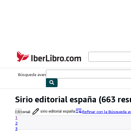
Pasar al contenido principal
IberLibro.com
Búsqueda avanzada
Colecciones
Libros antiguos
Arte y colecc
Sirio editorial españa
(663 res
Editorial
:
Refinar con la Búsqueda 
sirio editorial españa
1
2
3