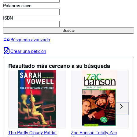
Colecciones
Palabras clave
Libros antiguos
ISBN
Arte y coleccionismo
Buscar
Vendedores
Búsqueda avanzada
Comenzar a vender
Crear una petición
Ayuda
Resultado más cercano a su búsqueda
CERRAR
The Partly Cloudy Patriot
Zac Hanson Totally Zac