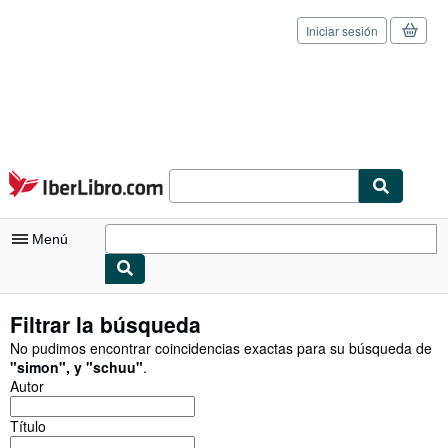
Iniciar sesión
Pasar al contenido principal
IberLibro.com
Menú
Mi cuenta
Filtrar la búsqueda
Consultar mis pedidos
No pudimos encontrar coincidencias exactas para su búsqueda de
"
simon
"
,
y
"
schuu
"
.
Cerrar sesión
Autor
Búsqueda avanzada
Título