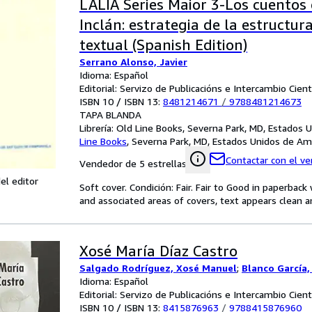
LALIA Series Maior 3-Los cuentos 
Inclán: estrategia de la estructur
textual (Spanish Edition)
Serrano Alonso, Javier
Idioma: Español
Editorial: Servizo de Publicacións e Intercambio Cien
ISBN 10 / ISBN 13:
8481214671
/
9788481214673
TAPA BLANDA
Librería:
Old Line Books, Severna Park, MD, Estados 
Line Books
,
Severna Park, MD, Estados Unidos de Am
Contactar con el v
Vendedor de 5 estrellas
el editor
Soft cover. Condición: Fair. Fair to Good in paperbac
and associated areas of covers, text appears clean a
Xosé María Díaz Castro
Salgado Rodríguez, Xosé Manuel
;
Blanco García
Idioma: Español
Editorial: Servizo de Publicacións e Intercambio Cien
ISBN 10 / ISBN 13:
8415876963
/
9788415876960