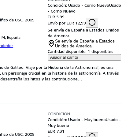
Condición: Usado - Como Nuevo
Usado
- Como Nuevo
EUR 5,99
tífico da USC, 2009
Envío por EUR 12,99
Se envía de España a Estados Unidos
de America
, M, España
Se envía de España a Estados
endedor
Unidos de America
Cantidad disponible:
1 disponibles
Añadir al carrito
s de Galileo: Viaje por la Historia de la Astronomía', es una 
, un personaje crucial en la historia de la astronomía. A través 
 desentraña los hitos y las contribucione
…
CONDICIÓN
Condición: Usado - Muy bueno
Usado -
Muy bueno
EUR 7,31
tífico da USC, 2008