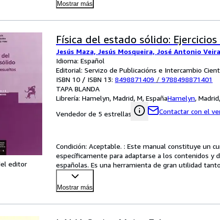
Mostrar más
Física del estado sólido: Ejercicios
Jesús Maza, Jesús Mosqueira, José Antonio Veir
Idioma: Español
Editorial: Servizo de Publicacións e Intercambio Cien
ISBN 10 / ISBN 13:
8498871409
/
9788498871401
TAPA BLANDA
Librería:
Hamelyn, Madrid, M, España
Hamelyn
,
Madrid
Contactar con el v
Vendedor de 5 estrellas
Condición: Aceptable. : Este manual constituye un cur
específicamente para adaptarse a los contenidos y dur
el editor
españolas. Es una herramienta de gran utilidad tant
estru
…
Mostrar más