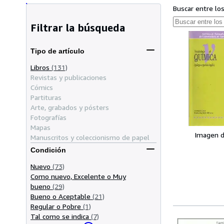
Buscar entre lo
Filtrar la búsqueda
Tipo de artículo
Libros
(131)
Revistas y publicaciones
Cómics
Partituras
Arte, grabados y pósters
Fotografías
Mapas
Imagen d
Manuscritos y coleccionismo de papel
Condición
Nuevo
(73)
Como nuevo, Excelente o Muy
bueno
(29)
Bueno o Aceptable
(21)
Regular o Pobre
(1)
Tal como se indica
(7)