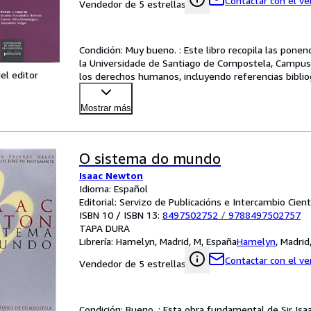
Contactar con el v
Vendedor de 5 estrellas
Condición: Muy bueno. : Este libro recopila las pone
la Universidade de Santiago de Compostela, Campus
el editor
los derechos humanos, incluyendo referencias bibli
Mostrar más
O sistema do mundo
Isaac Newton
Idioma: Español
Editorial: Servizo de Publicacións e Intercambio Cien
ISBN 10 / ISBN 13:
8497502752
/
9788497502757
TAPA DURA
Librería:
Hamelyn, Madrid, M, España
Hamelyn
,
Madrid
Contactar con el v
Vendedor de 5 estrellas
Condición: Bueno. : Esta obra fundamental de Sir Is