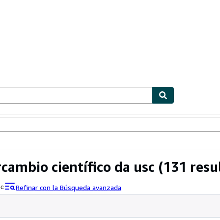
ionismo
Vendedores
Comenzar a vender
rcambio científico da usc
(131 resu
Refinar con la Búsqueda avanzada
sc