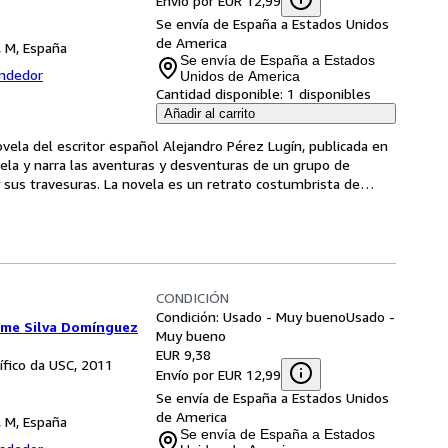
Envío por EUR 12,99
Se envía de España a Estados Unidos
de America
, M, España
Se envía de España a Estados
endedor
Unidos de America
Cantidad disponible:
1 disponibles
Añadir al carrito
vela del escritor español Alejandro Pérez Lugín, publicada en 
ela y narra las aventuras y desventuras de un grupo de 
y sus travesuras. La novela es un retrato costumbrista de
…
CONDICIÓN
Condición: Usado - Muy bueno
Usado -
arme Silva Domínguez
Muy bueno
EUR 9,38
tífico da USC, 2011
Envío por EUR 12,99
Se envía de España a Estados Unidos
de America
, M, España
Se envía de España a Estados