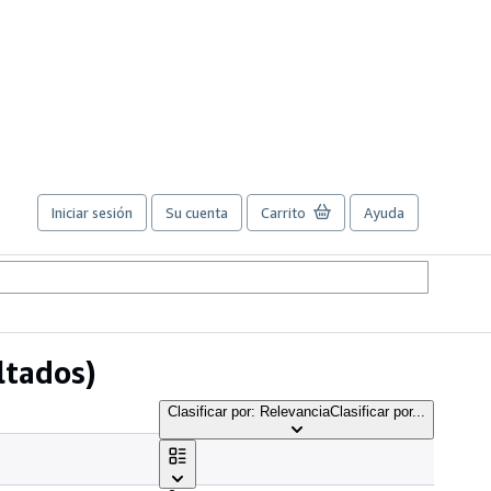
Iniciar sesión
Su cuenta
Carrito
Ayuda
ltados)
Clasificar por: Relevancia
Clasificar por...