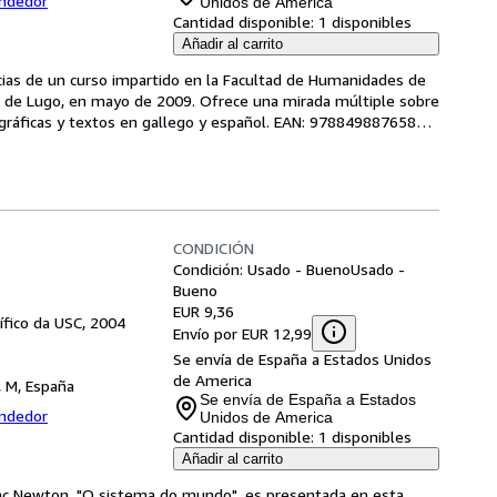
endedor
Unidos de America
Cantidad disponible:
1 disponibles
Añadir al carrito
ncias de un curso impartido en la Facultad de Humanidades de 
 de Lugo, en mayo de 2009. Ofrece una mirada múltiple sobre 
ográficas y textos en gallego y español. EAN: 978849887658
…
CONDICIÓN
Condición: Usado - Bueno
Usado -
Bueno
EUR 9,36
tífico da USC, 2004
Envío por EUR 12,99
Se envía de España a Estados Unidos
de America
, M, España
Se envía de España a Estados
endedor
Unidos de America
Cantidad disponible:
1 disponibles
Añadir al carrito
aac Newton, "O sistema do mundo", es presentada en esta 