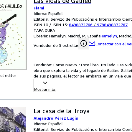
Las vidas de Galileo
Fiami
Idioma: Español
Editorial: Servizo de Publicacións e Intercambio Cien
ISBN 10 / ISBN 13:
8498872766
/
9788498872767
TAPA DURA
Librería:
Hamelyn, Madrid, M, España
Hamelyn
,
Madrid
Contactar con el v
Vendedor de 5 estrellas
Condición: Como nuevo. : Este libro, titulado 'Las Vida
obra que explora la vida y el legado de Galileo Galilei
el editor
de sus páginas, el lector se embarca en un viaje que
Mostrar más
La casa de la Troya
Alejandro Pérez Lugín
Idioma: Español
Editorial: Servizo de Publicacións e Intercambio Cien