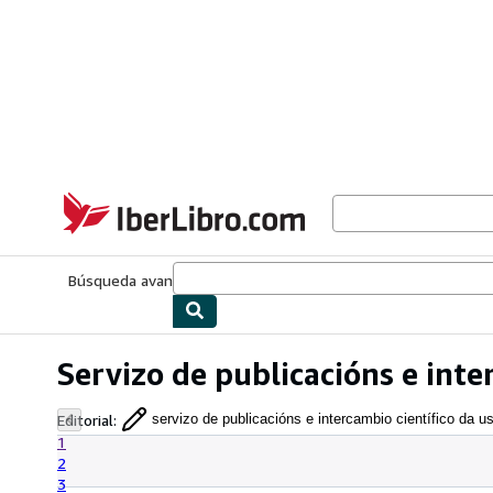
Pasar al contenido principal
IberLibro.com
Búsqueda avanzada
Colecciones
Libros antiguos
Arte y colecc
Servizo de publicacións e inte
Editorial
:
servizo de publicacións e intercambio científico da u
1
2
3