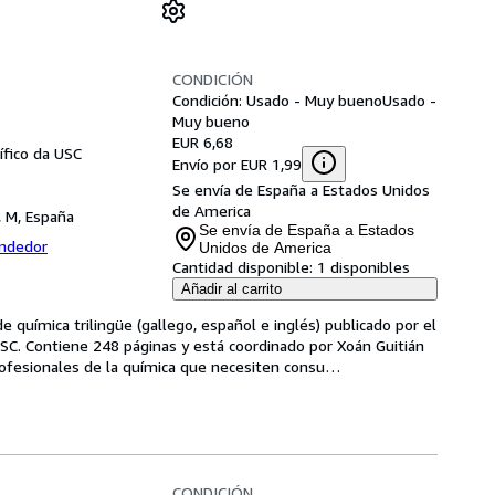
CONDICIÓN
Condición: Usado - Muy bueno
Usado -
Muy bueno
EUR 6,68
ífico da USC
Envío por EUR 1,99
Se envía de España a Estados Unidos
de America
, M, España
Se envía de España a Estados
endedor
Unidos de America
Cantidad disponible:
1 disponibles
Añadir al carrito
e química trilingüe (gallego, español e inglés) publicado por el 
USC. Contiene 248 páginas y está coordinado por Xoán Guitián 
rofesionales de la química que necesiten consu
…
CONDICIÓN