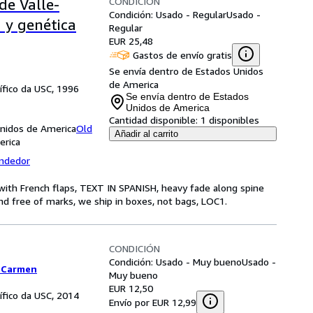
CONDICIÓN
de Valle-
Condición: Usado - Regular
Usado -
a y genética
Regular
EUR 25,48
Gastos de envío gratis
Se envía dentro de Estados Unidos
de America
tífico da USC, 1996
Se envía dentro de Estados
Unidos de America
Cantidad disponible:
1 disponibles
Unidos de America
Old
Añadir al carrito
erica
endedor
k with French flaps, TEXT IN SPANISH, heavy fade along spine
nd free of marks, we ship in boxes, not bags, LOC1.
CONDICIÓN
Condición: Usado - Muy bueno
Usado -
, Carmen
Muy bueno
EUR 12,50
tífico da USC, 2014
Envío por EUR 12,99