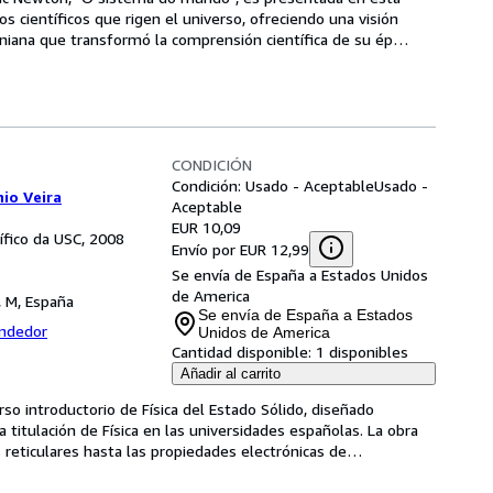
ios científicos que rigen el universo, ofreciendo una visión 
oniana que transformó la comprensión científica de su ép
…
CONDICIÓN
Condición: Usado - Aceptable
Usado -
io Veira
Aceptable
EUR 10,09
tífico da USC, 2008
Envío por EUR 12,99
Se envía de España a Estados Unidos
de America
, M, España
Se envía de España a Estados
endedor
Unidos de America
Cantidad disponible:
1 disponibles
Añadir al carrito
so introductorio de Física del Estado Sólido, diseñado 
 titulación de Física en las universidades españolas. La obra 
s reticulares hasta las propiedades electrónicas de
…