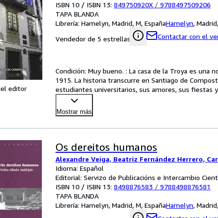
ISBN 10 / ISBN 13:
849750920X
/
9788497509206
TAPA BLANDA
Librería:
Hamelyn, Madrid, M, España
Hamelyn
,
Madrid
Contactar con el v
Vendedor de 5 estrellas
Condición: Muy bueno. : La casa de la Troya es una no
1915. La historia transcurre en Santiago de Compost
el editor
estudiantes universitarios, sus amores, sus fiestas 
Mostrar más
Os dereitos humanos
Alexandre Veiga, Beatriz Fernández Herrero, C
Idioma: Español
Editorial: Servizo de Publicacións e Intercambio Cien
ISBN 10 / ISBN 13:
8498876583
/
9788498876581
TAPA BLANDA
Librería:
Hamelyn, Madrid, M, España
Hamelyn
,
Madrid