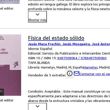
edición en lengua gallega. El libro explora los princip
el editor
profunda sobre la mecánica celeste y la física newt
Mostrar más
Física del estado sólido
Jesús Maza Frechín, Jesús Mosqueira, José Anton
Idioma: Español
Editorial: Servizo de Publicacións e Intercambio Cien
ISBN 10 / ISBN 13:
8497509064
/
9788497509060
TAPA BLANDA
Librería:
Hamelyn, Madrid, M, España
Hamelyn
,
Madrid
Contactar con el v
Vendedor de 5 estrellas
Condición: Aceptable. : Este manual constituye un cur
específicamente para adaptarse a las directrices de la
el editor
abarca desde la estructura cristalina y las vibracione