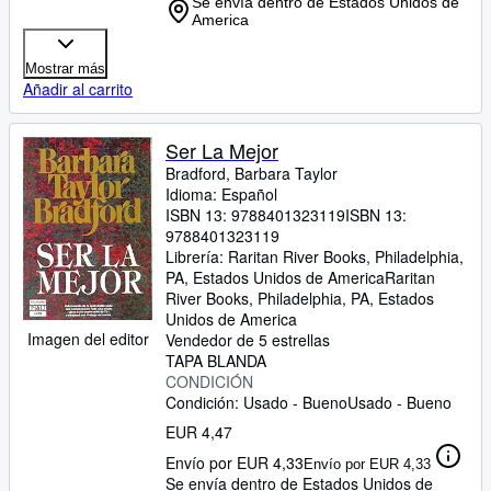
Se envía dentro de Estados Unidos de
America
Mostrar más
Añadir al carrito
Ser La Mejor
Bradford, Barbara Taylor
Idioma: Español
ISBN 13:
9788401323119
ISBN 13:
9788401323119
Librería:
Raritan River Books, Philadelphia,
PA, Estados Unidos de America
Raritan
River Books
,
Philadelphia, PA, Estados
Unidos de America
Imagen del editor
Vendedor de 5 estrellas
TAPA BLANDA
CONDICIÓN
Condición: Usado - Bueno
Usado - Bueno
EUR 4,47
Envío por EUR 4,33
Envío por EUR 4,33
Se envía dentro de Estados Unidos de