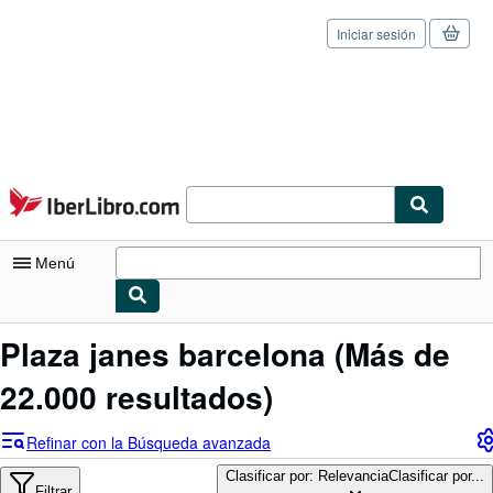
Iniciar sesión
Pasar al contenido principal
IberLibro.com
Menú
Mi cuenta
Plaza janes barcelona
(Más de
Consultar mis pedidos
22.000 resultados)
Cerrar sesión
Refinar con la Búsqueda avanzada
Búsqueda avanzada
Clasificar por: Relevancia
Clasificar por...
Filtrar