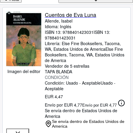
Colecciones
Libros antiguos
Cuentos de Eva Luna
Allende, Isabel
Arte y coleccionismo
Idioma: Inglés
Vendedores
ISBN 13:
9788401423031
ISBN 13:
9788401423031
Comenzar a vender
Librería:
Else Fine Booksellers, Tacoma,
WA, Estados Unidos de America
Else Fine
Ayuda
Booksellers
,
Tacoma, WA, Estados Unidos
de America
CERRAR
Vendedor de 5 estrellas
Imagen del editor
TAPA BLANDA
CONDICIÓN
Condición: Usado - Aceptable
Usado -
Aceptable
EUR 4,47
Envío por EUR 4,77
Envío por EUR 4,77
Se envía dentro de Estados Unidos de
America
Se envía dentro de Estados Unidos de
America