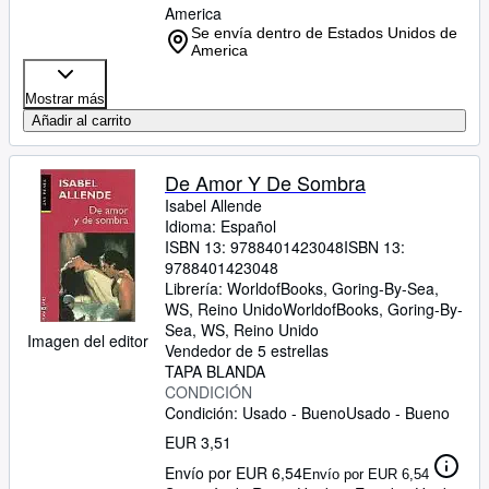
America
Se envía dentro de Estados Unidos de
America
Mostrar más
Añadir al carrito
De Amor Y De Sombra
Isabel Allende
Idioma: Español
ISBN 13:
9788401423048
ISBN 13:
9788401423048
Librería:
WorldofBooks, Goring-By-Sea,
WS, Reino Unido
WorldofBooks
,
Goring-By-
Sea, WS, Reino Unido
Imagen del editor
Vendedor de 5 estrellas
TAPA BLANDA
CONDICIÓN
Condición: Usado - Bueno
Usado - Bueno
EUR 3,51
Envío por EUR 6,54
Envío por EUR 6,54