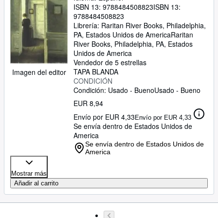
ISBN 13:
9788484508823
ISBN 13:
9788484508823
Librería:
Raritan River Books, Philadelphia,
PA, Estados Unidos de America
Raritan
River Books
,
Philadelphia, PA, Estados
Unidos de America
Vendedor de 5 estrellas
TAPA BLANDA
Imagen del editor
CONDICIÓN
Condición: Usado - Bueno
Usado - Bueno
EUR 8,94
Envío por EUR 4,33
Envío por EUR 4,33
Se envía dentro de Estados Unidos de
America
Se envía dentro de Estados Unidos de
America
Mostrar más
Añadir al carrito