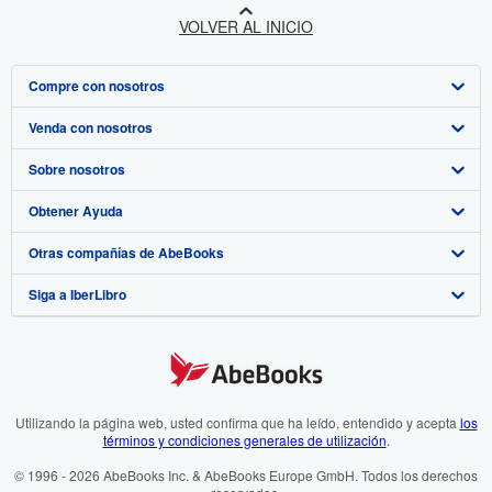
VOLVER AL INICIO
Compre con nosotros
Venda con nosotros
Búsqueda avanzada
Sobre nosotros
Colecciones
Comenzar a vender
Obtener Ayuda
Mi cuenta
Únase a nuestro programa de afiliados
Sobre IberLibro
Otras compañías de AbeBooks
Mis pedidos
Recomiende un vendedor
Medios
Preguntas frecuentes y guías
Siga a IberLibro
Ver carrito
Empleo
Atención al Cliente
AbeBooks.com
Política de Privacidad
AbeBooks.co.uk
Preferencias de cookies
AbeBooks.de
Aviso de cookies
AbeBooks.fr
Utilizando la página web, usted confirma que ha leído, entendido y acepta
los
términos y condiciones generales de utilización
.
Accesibilidad
AbeBooks.it
© 1996 - 2026 AbeBooks Inc. & AbeBooks Europe GmbH. Todos los derechos