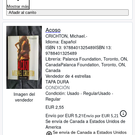
Mostrar más
Añadir al carrito
Acoso
CRICHTON, Michael.-
Idioma: Español
ISBN 13:
9788401325489
ISBN 13:
9788401325489
Librería:
Palanca Foundation, Toronto, ON,
Canada
Palanca Foundation
,
Toronto, ON,
Canada
Vendedor de 4 estrellas
TAPA DURA
CONDICIÓN
Condición: Usado - Regular
Usado -
Imagen del
Regular
vendedor
EUR 2,55
Envío por EUR 5,21
Envío por EUR 5,21
Se envía de Canada a Estados Unidos de
America
Se envía de Canada a Estados Unidos