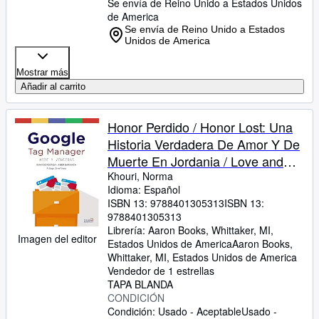
Se envía de Reino Unido a Estados Unidos
de America
Se envía de Reino Unido a Estados
Unidos de America
Mostrar más
Añadir al carrito
Honor Perdido / Honor Lost: Una
Historia Verdadera De Amor Y De
Muerte En Jordania / Love and
Death in Modern-day Jordan
Khouri, Norma
Idioma: Español
ISBN 13:
9788401305313
ISBN 13:
9788401305313
Librería:
Aaron Books, Whittaker, MI,
Imagen del editor
Estados Unidos de America
Aaron Books
,
Whittaker, MI, Estados Unidos de America
Vendedor de 1 estrellas
TAPA BLANDA
CONDICIÓN
Condición: Usado - Aceptable
Usado -