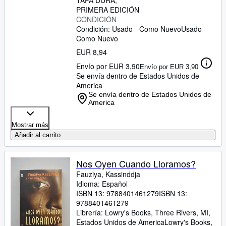
TAPA DURA
PRIMERA EDICIÓN
CONDICIÓN
Condición: Usado - Como Nuevo
Usado -
Como Nuevo
EUR 8,94
Envío por EUR 3,90
Envío por EUR 3,90
Se envía dentro de Estados Unidos de
America
Se envía dentro de Estados Unidos de
America
Mostrar más
Añadir al carrito
Nos Oyen Cuando Lloramos?
Fauziya, Kassinddja
Idioma: Español
ISBN 13:
9788401461279
ISBN 13:
9788401461279
Librería:
Lowry's Books, Three Rivers, MI,
Estados Unidos de America
Lowry's Books
,