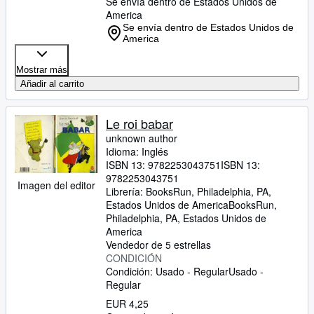
Se envía dentro de Estados Unidos de
America
Se envía dentro de Estados Unidos de
America
Mostrar más
Añadir al carrito
Le roi babar
unknown author
Idioma: Inglés
ISBN 13:
9782253043751
ISBN 13:
9782253043751
Imagen del editor
Librería:
BooksRun, Philadelphia, PA,
Estados Unidos de America
BooksRun
,
Philadelphia, PA, Estados Unidos de
America
Vendedor de 5 estrellas
CONDICIÓN
Condición: Usado - Regular
Usado -
Regular
EUR 4,25