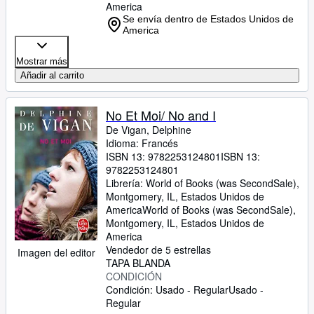
America
Se envía dentro de Estados Unidos de
America
Mostrar más
Añadir al carrito
No Et Moi/ No and I
De Vigan, Delphine
Idioma: Francés
ISBN 13:
9782253124801
ISBN 13:
9782253124801
Librería:
World of Books (was SecondSale),
Montgomery, IL, Estados Unidos de
America
World of Books (was SecondSale)
,
Montgomery, IL, Estados Unidos de
America
Vendedor de 5 estrellas
Imagen del editor
TAPA BLANDA
CONDICIÓN
Condición: Usado - Regular
Usado -
Regular