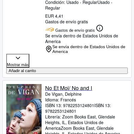
Condición: Usado - Regular
Usado -
Regular
EUR 4,41
Gastos de envío gratis
Gastos de envío gratis
Se envía dentro de Estados Unidos de
America
Se envía dentro de Estados Unidos de
America
Mostrar más
Añadir al carrito
No Et Moi/ No and I
De Vigan, Delphine
Idioma: Francés
ISBN 13:
9782253124801
ISBN 13:
9782253124801
Librería:
Zoom Books East, Glendale
Heights, IL, Estados Unidos de
America
Zoom Books East
,
Glendale
Heights, IL, Estados Unidos de America