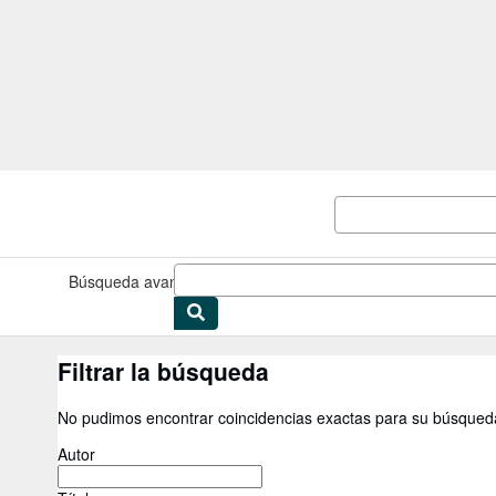
Pasar al contenido principal
IberLibro.com
Búsqueda avanzada
Colecciones
Libros antiguos
Arte y colec
Filtrar la búsqueda
No pudimos encontrar coincidencias exactas para su búsqued
Autor