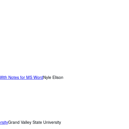
 With Notes for MS Word
Nyle Elison
rsity
Grand Valley State University