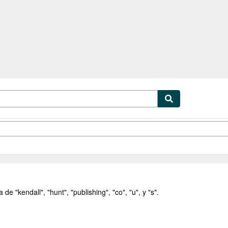
cionismo
Vendedores
Comenzar a vender
a de
"
kendall
"
,
"
hunt
"
,
"
publishing
"
,
"
co
"
,
"
u
"
,
y
"
s
"
.