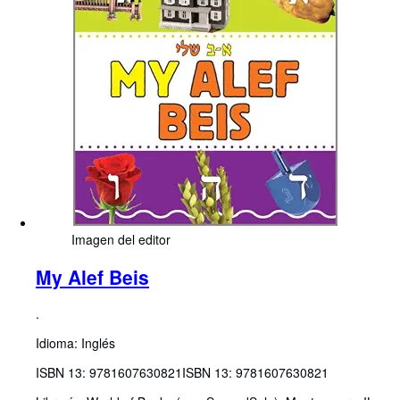
Imagen del editor
My Alef Beis
.
Idioma: Inglés
ISBN 13:
9781607630821
ISBN 13: 9781607630821