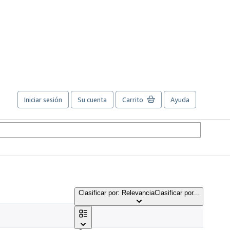
Iniciar sesión
Su cuenta
Carrito
Ayuda
Clasificar por: Relevancia
Clasificar por...