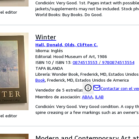
Condición: Very Good. 1st. Pages intact with possibl
jackets/supplements may not be included. Stock phot
el editor
World Books: Buy Books. Do Good.
Winter
Hall, Donald, Olds, Clifton C.
Idioma: Inglés
Editorial: Hood Museum of Art, 1986
ISBN 10 / ISBN 13:
0874513553
/
9780874513554
TAPA BLANDA
Librería:
Wonder Book, Frederick, MD, Estados Unido
Book
,
Frederick, MD, Estados Unidos de America
Contactar con el v
Vendedor de 5 estrellas
Miembro de asociación:
ABAA
,
ILAB
Condición: Very Good. Very Good condition. A copy t
spine creasing or a few markings such as an owner's 
el editor
Modern and Contemporary Art at