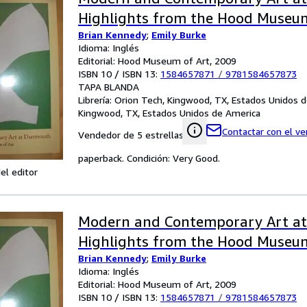
Highlights from the Hood Museum
Brian Kennedy
;
Emily Burke
Idioma: Inglés
Editorial: Hood Museum of Art, 2009
ISBN 10 / ISBN 13:
1584657871
/
9781584657873
TAPA BLANDA
Librería:
Orion Tech, Kingwood, TX, Estados Unidos 
Kingwood, TX, Estados Unidos de America
Contactar con el v
Vendedor de 5 estrellas
paperback. Condición: Very Good.
el editor
Modern and Contemporary Art at
Highlights from the Hood Museum
Brian Kennedy
;
Emily Burke
Idioma: Inglés
Editorial: Hood Museum of Art, 2009
ISBN 10 / ISBN 13:
1584657871
/
9781584657873