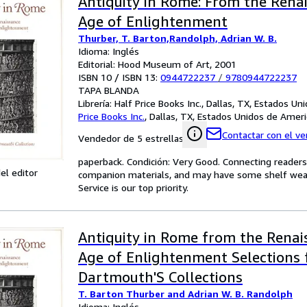
Antiquity in Rome: From the Rena
Age of Enlightenment
Thurber, T. Barton,Randolph, Adrian W. B.
Idioma: Inglés
Editorial: Hood Museum of Art, 2001
ISBN 10 / ISBN 13:
0944722237
/
9780944722237
TAPA BLANDA
Librería:
Half Price Books Inc., Dallas, TX, Estados U
Price Books Inc.
,
Dallas, TX, Estados Unidos de Ameri
Contactar con el v
Vendedor de 5 estrellas
paperback. Condición: Very Good. Connecting reader
el editor
companion materials, and may have some shelf wear 
Service is our top priority.
Antiquity in Rome from the Renai
Age of Enlightenment Selections
Dartmouth'S Collections
T. Barton Thurber and Adrian W. B. Randolph
Idioma: Inglés