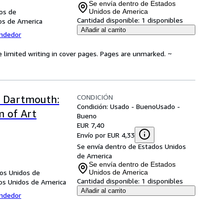
Se envía dentro de Estados
dos de
Unidos de America
Cantidad disponible:
1 disponibles
dos de America
Añadir al carrito
endedor
e limited writing in cover pages. Pages are unmarked. ~
CONDICIÓN
 Dartmouth:
Condición: Usado - Bueno
Usado -
 of Art
Bueno
EUR 7,40
Envío por EUR 4,33
Se envía dentro de Estados Unidos
de America
Se envía dentro de Estados
dos Unidos de
Unidos de America
Cantidad disponible:
1 disponibles
dos Unidos de America
Añadir al carrito
endedor