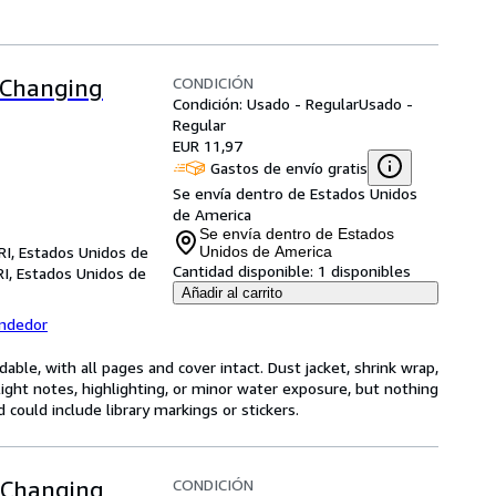
CONDICIÓN
a Changing
Condición: Usado - Regular
Usado -
Regular
EUR 11,97
Gastos de envío gratis
Se envía dentro de Estados Unidos
de America
Se envía dentro de Estados
RI, Estados Unidos de
Unidos de America
Cantidad disponible:
1 disponibles
RI, Estados Unidos de
Añadir al carrito
endedor
ble, with all pages and cover intact. Dust jacket, shrink wrap,
ght notes, highlighting, or minor water exposure, but nothing
d could include library markings or stickers.
CONDICIÓN
a Changing