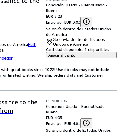
issance to the
Condición: Usado - Bueno
Usado -
Bueno
EUR 5,23
Envío por EUR 3,03
Se envía dentro de Estados Unidos
de America
Se envía dentro de Estados
nidos de America
Half
Unidos de America
Cantidad disponible:
1 disponibles
ca
Añadir al carrito
endedor
s with great books since 1972! Used books may not include
or limited writing. We ship orders daily and Customer
CONDICIÓN
ssance to the
Condición: Usado - Bueno
Usado -
 from
Bueno
EUR 4,03
Envío por EUR 4,64
Se envía dentro de Estados Unidos