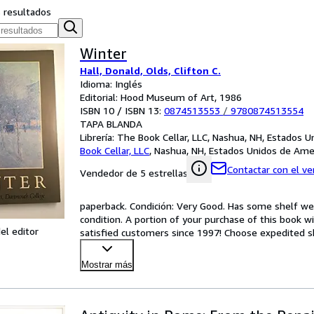
s resultados
Winter
Hall, Donald, Olds, Clifton C.
Idioma: Inglés
Editorial: Hood Museum of Art, 1986
ISBN 10 / ISBN 13:
0874513553
/
9780874513554
TAPA BLANDA
Librería:
The Book Cellar, LLC, Nashua, NH, Estados 
Book Cellar, LLC
,
Nashua, NH, Estados Unidos de Ame
Contactar con el v
Vendedor de 5 estrellas
paperback. Condición: Very Good. Has some shelf wear
condition. A portion of your purchase of this book w
el editor
satisfied customers since 1997! Choose expedited ship
Mostrar más