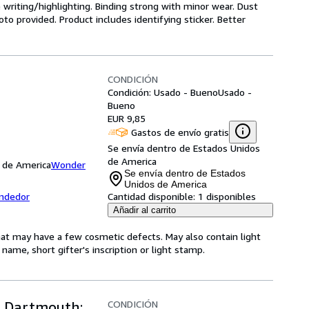
e writing/highlighting. Binding strong with minor wear. Dust
o provided. Product includes identifying sticker. Better
CONDICIÓN
Condición: Usado - Bueno
Usado -
Bueno
EUR 9,85
Gastos de envío gratis
Se envía dentro de Estados Unidos
de America
s de America
Wonder
Se envía dentro de Estados
Unidos de America
endedor
Cantidad disponible:
1 disponibles
Añadir al carrito
hat may have a few cosmetic defects. May also contain light
name, short gifter's inscription or light stamp.
CONDICIÓN
 Dartmouth: