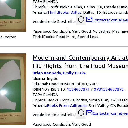
TAPA BLANDA
Librería:
ThriftBooks-Dallas, Dallas, TX, Estados Uni
America
ThriftBooks-Dallas
,
Dallas, TX, Estados Uni
Contactar con el v
Vendedor de 5 estrellas
Paperback. Condición: Very Good. No Jacket. May hav
ThriftBooks: Read More, Spend Less.
el editor
Modern and Contemporary Art at
Highlights from the Hood Museum
Brian Kennedy, Emily Burke
Idioma: Inglés
Editorial: Hood Museum of Art, 2009
ISBN 10 / ISBN 13:
1584657871
/
9781584657873
TAPA BLANDA
Librería:
Books From California, Simi Valley, CA, Esta
America
Books From California
,
Simi Valley, CA, Esta
Contactar con el v
Vendedor de 4 estrellas
Paperback. Condición: Very Good.