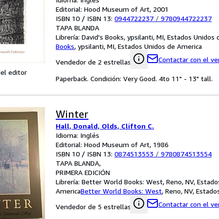
Editorial: Hood Museum of Art, 2001
ISBN 10 / ISBN 13:
0944722237
/
9780944722237
TAPA BLANDA
Librería:
David's Books, ypsilanti, MI, Estados Unidos
Books
,
ypsilanti, MI, Estados Unidos de America
Contactar con el v
Vendedor de 2 estrellas
el editor
Paperback. Condición: Very Good. 4to 11" - 13" tall.
Winter
Hall, Donald, Olds, Clifton C.
Idioma: Inglés
Editorial: Hood Museum of Art, 1986
ISBN 10 / ISBN 13:
0874513553
/
9780874513554
TAPA BLANDA
PRIMERA EDICIÓN
Librería:
Better World Books: West, Reno, NV, Estado
America
Better World Books: West
,
Reno, NV, Estado
Contactar con el v
Vendedor de 5 estrellas