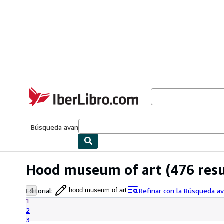
Pasar al contenido principal
IberLibro.com
Búsqueda avanzada
Colecciones
Libros antiguos
Arte y colecc
Hood museum of art
(476 res
Editorial
:
Refinar con la Búsqueda a
hood museum of art
1
2
3