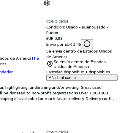
CONDICIÓN
Condición: Usado - Bueno
Usado -
Bueno
EUR 3,99
Envío por EUR 3,46
Se envía dentro de Estados Unidos
de America
Unidos de America
The
Se envía dentro de Estados
rica
Unidos de America
endedor
Cantidad disponible:
1 disponibles
Añadir al carrito
, highlighting, underlining and/or writing. Great used 
ill be donated to non-profit organizations.Over 1,000,000 
ping (if available) for much faster delivery. Delivery confi
…
CONDICIÓN