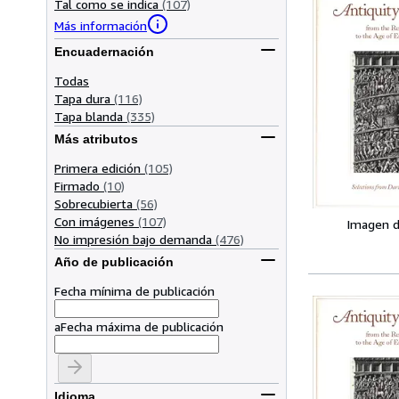
Tal como se indica
(107)
Más información
Encuadernación
Todas
Tapa dura
(116)
Tapa blanda
(335)
Más atributos
Primera edición
(105)
Firmado
(10)
Sobrecubierta
(56)
Con imágenes
(107)
Imagen d
No impresión bajo demanda
(476)
Año de publicación
Fecha mínima de publicación
a
Fecha máxima de publicación
Idioma