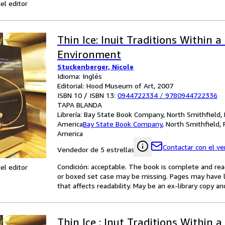
el editor
Thin Ice: Inuit Traditions Within 
Environment
Stuckenberger, Nicole
Idioma: Inglés
Editorial: Hood Museum of Art, 2007
ISBN 10 / ISBN 13:
0944722334
/
9780944722336
TAPA BLANDA
Librería:
Bay State Book Company, North Smithfield, 
America
Bay State Book Company
,
North Smithfield, 
America
Contactar con el v
Vendedor de 5 estrellas
Condición: acceptable. The book is complete and reada
el editor
or boxed set case may be missing. Pages may have li
that affects readability. May be an ex-library copy an
Thin Ice : Inut Traditions Within 