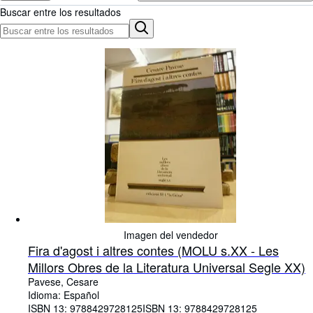
Colecciones
Buscar entre los resultados
Libros antiguos
Arte y coleccionismo
Vendedores
Comenzar a vender
Ayuda
CERRAR
Imagen del vendedor
Fira d'agost i altres contes (MOLU s.XX - Les
Millors Obres de la Literatura Universal Segle XX)
Pavese, Cesare
Idioma: Español
ISBN 13:
9788429728125
ISBN 13: 9788429728125