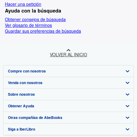
Hacer una petición
Ayuda con la búsqueda
Obtener consejos de búsqueda
Ver glosario de términos
Guardar sus preferencias de búsqueda
VOLVER AL INICIO
Compre con nosotros
Venda con nosotros
Búsqueda avanzada
Sobre nosotros
Colecciones
Comenzar a vender
Obtener Ayuda
Mi cuenta
Únase a nuestro programa de afiliados
Sobre IberLibro
Otras compañías de AbeBooks
Mis pedidos
Recomiende un vendedor
Medios
Preguntas frecuentes y guías
Siga a IberLibro
Ver carrito
Empleo
Atención al Cliente
AbeBooks.com