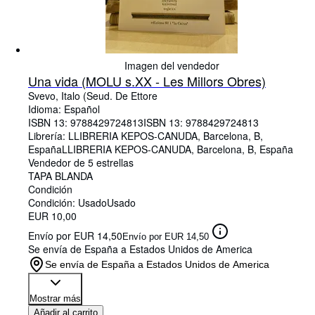
Imagen del vendedor
Una vida (MOLU s.XX - Les Millors Obres)
Svevo, Italo (Seud. De Ettore
Idioma: Español
ISBN 13:
9788429724813
ISBN 13: 9788429724813
Librería:
LLIBRERIA KEPOS-CANUDA, Barcelona, B,
España
LLIBRERIA KEPOS-CANUDA
,
Barcelona, B, España
Vendedor de 5 estrellas
TAPA BLANDA
Condición
Condición: Usado
Usado
EUR 10,00
Envío por EUR 14,50
Envío por EUR 14,50
Se envía de España a Estados Unidos de America
Se envía de España a Estados Unidos de America
Mostrar más
Añadir al carrito