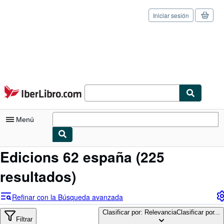
Iniciar sesión
Pasar al contenido principal
IberLibro.com
Menú
Edicions 62 españa
(225
Mi cuenta
resultados)
Consultar mis pedidos
Cerrar sesión
Refinar con la Búsqueda avanzada
Búsqueda avanzada
Clasificar por: Relevancia
Clasificar por...
Filtrar