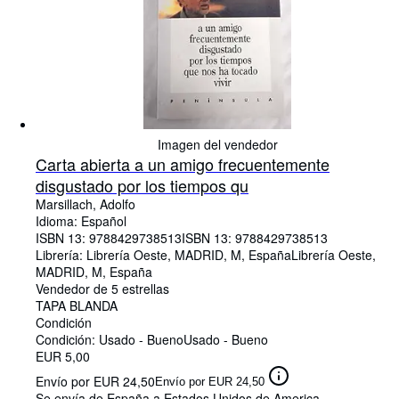
Imagen del vendedor
Carta abierta a un amigo frecuentemente
disgustado por los tiempos qu
Marsillach, Adolfo
Idioma: Español
ISBN 13:
9788429738513
ISBN 13: 9788429738513
Librería:
Librería Oeste, MADRID, M, España
Librería Oeste
,
MADRID, M, España
Vendedor de 5 estrellas
TAPA BLANDA
Condición
Condición: Usado - Bueno
Usado - Bueno
EUR 5,00
Envío por EUR 24,50
Envío por EUR 24,50
Se envía de España a Estados Unidos de America