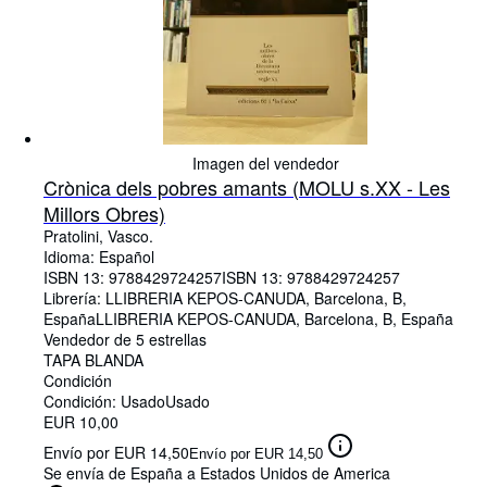
Imagen del vendedor
Crònica dels pobres amants (MOLU s.XX - Les
Millors Obres)
Pratolini, Vasco.
Idioma: Español
ISBN 13:
9788429724257
ISBN 13: 9788429724257
Librería:
LLIBRERIA KEPOS-CANUDA, Barcelona, B,
España
LLIBRERIA KEPOS-CANUDA
,
Barcelona, B, España
Vendedor de 5 estrellas
TAPA BLANDA
Condición
Condición: Usado
Usado
EUR 10,00
Envío por EUR 14,50
Envío por EUR 14,50
Se envía de España a Estados Unidos de America