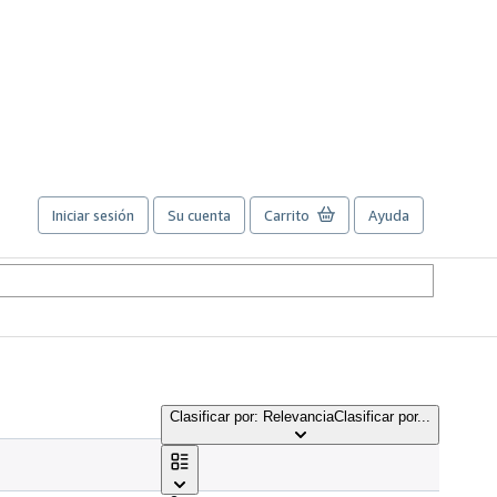
Iniciar sesión
Su cuenta
Carrito
Ayuda
Clasificar por: Relevancia
Clasificar por...