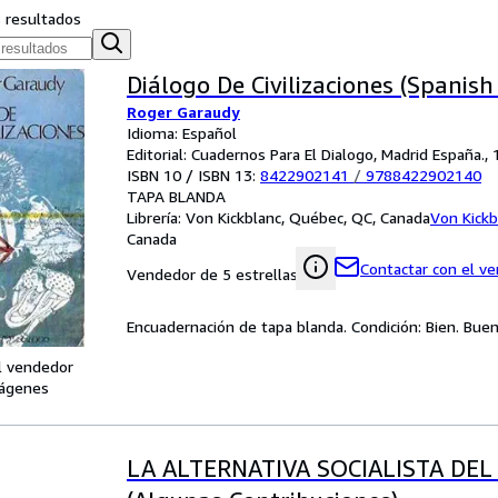
s resultados
Diálogo De Civilizaciones (Spanish
Roger Garaudy
Idioma: Español
Editorial: Cuadernos Para El Dialogo, Madrid España.,
ISBN 10 / ISBN 13:
8422902141
/
9788422902140
TAPA BLANDA
Librería:
Von Kickblanc, Québec, QC, Canada
Von Kickb
Canada
Contactar con el v
Vendedor de 5 estrellas
Encuadernación de tapa blanda. Condición: Bien. Bue
l vendedor
ágenes
LA ALTERNATIVA SOCIALISTA DEL P