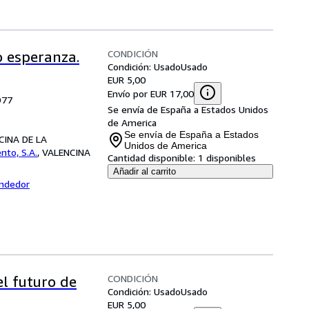
CONDICIÓN
o esperanza.
Condición: Usado
Usado
EUR 5,00
Envío por EUR 17,00
977
Se envía de España a Estados Unidos
de America
Se envía de España a Estados
NCINA DE LA
Unidos de America
ento, S.A.
,
VALENCINA
Cantidad disponible:
1 disponibles
Añadir al carrito
endedor
CONDICIÓN
l futuro de
Condición: Usado
Usado
EUR 5,00