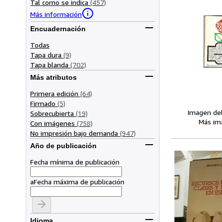
Tal como se indica
(457)
Más información
Encuadernación
Todas
Tapa dura
(9)
Tapa blanda
(702)
Más atributos
Primera edición
(64)
Firmado
(5)
Imagen de
Sobrecubierta
(19)
Más im
Con imágenes
(758)
No impresión bajo demanda
(947)
Año de publicación
Fecha mínima de publicación
a
Fecha máxima de publicación
Idioma