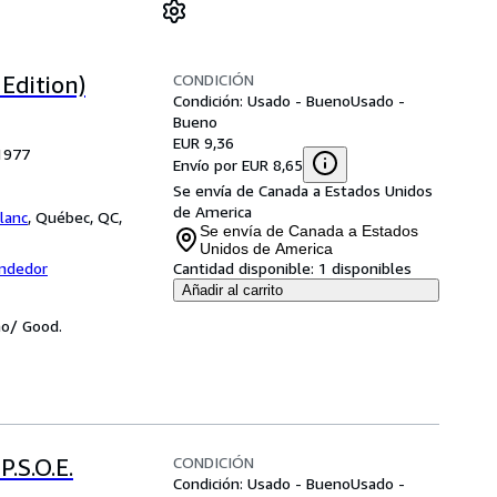
CONDICIÓN
 Edition)
Condición: Usado - Bueno
Usado -
Bueno
EUR 9,36
 1977
Envío por EUR 8,65
Se envía de Canada a Estados Unidos
de America
lanc
,
Québec, QC,
Se envía de Canada a Estados
Unidos de America
endedor
Cantidad disponible:
1 disponibles
Añadir al carrito
no/ Good.
CONDICIÓN
.S.O.E.
Condición: Usado - Bueno
Usado -