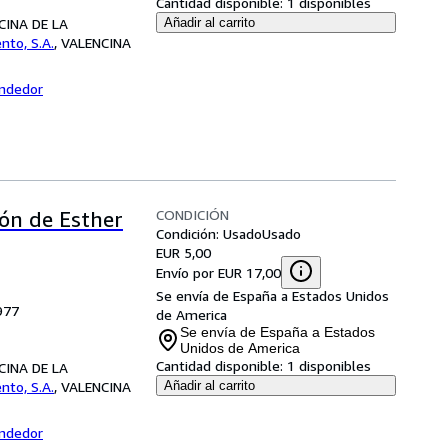
Cantidad disponible:
1 disponibles
NCINA DE LA
Añadir al carrito
ento, S.A.
,
VALENCINA
endedor
CONDICIÓN
ión de Esther
Condición: Usado
Usado
EUR 5,00
Envío por EUR 17,00
Se envía de España a Estados Unidos
1977
de America
Se envía de España a Estados
Unidos de America
Cantidad disponible:
1 disponibles
NCINA DE LA
ento, S.A.
,
VALENCINA
Añadir al carrito
endedor