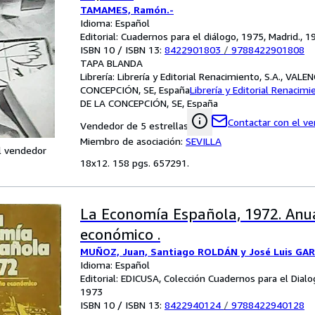
TAMAMES, Ramón.-
Idioma: Español
Editorial: Cuadernos para el diálogo, 1975, Madrid., 1
ISBN 10 / ISBN 13:
8422901803
/
9788422901808
TAPA BLANDA
Librería:
Librería y Editorial Renacimiento, S.A., VALE
CONCEPCIÓN, SE, España
Librería y Editorial Renacimi
DE LA CONCEPCIÓN, SE, España
Contactar con el v
Vendedor de 5 estrellas
Miembro de asociación:
SEVILLA
l vendedor
18x12. 158 pgs. 657291.
La Economía Española, 1972. Anua
económico .
MUÑOZ, Juan, Santiago ROLDÁN y José Luis GA
Idioma: Español
Editorial: EDICUSA, Colección Cuadernos para el Dialo
1973
ISBN 10 / ISBN 13:
8422940124
/
9788422940128