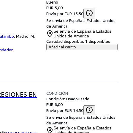
Bueno
EUR 5,00
Envío por EUR 15,50
Se envía de España a Estados Unidos
de America
Se envía de España a Estados
 Salambó
,
Madrid, M,
Unidos de America
Cantidad disponible:
1 disponibles
Añadir al carrito
endedor
CONDICIÓN
REGIONES EN
Condición: Usado
Usado
EUR 6,00
Envío por EUR 14,50
Se envía de España a Estados Unidos
de America
Se envía de España a Estados
aña
LLIBRERIA KEPOS-
Unidos de America