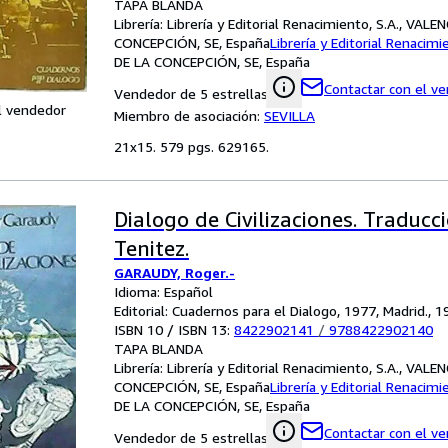
TAPA BLANDA
Librería:
Librería y Editorial Renacimiento, S.A., VALE
CONCEPCIÓN, SE, España
Librería y Editorial Renacimi
DE LA CONCEPCIÓN, SE, España
Contactar con el v
Vendedor de 5 estrellas
l vendedor
Miembro de asociación:
SEVILLA
21x15. 579 pgs. 629165.
Dialogo de Civilizaciones. Traducc
Tenitez.
GARAUDY, Roger.-
Idioma: Español
Editorial: Cuadernos para el Dialogo, 1977, Madrid., 
ISBN 10 / ISBN 13:
8422902141
/
9788422902140
TAPA BLANDA
Librería:
Librería y Editorial Renacimiento, S.A., VALE
CONCEPCIÓN, SE, España
Librería y Editorial Renacimi
DE LA CONCEPCIÓN, SE, España
Contactar con el v
Vendedor de 5 estrellas