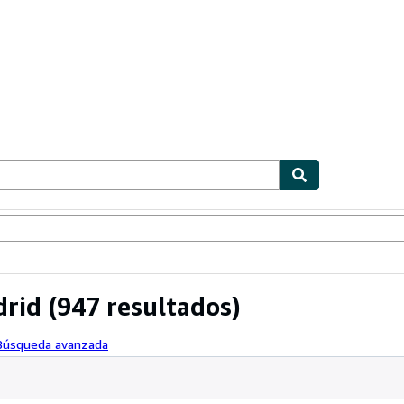
ionismo
Vendedores
Comenzar a vender
drid
(947 resultados)
 Búsqueda avanzada