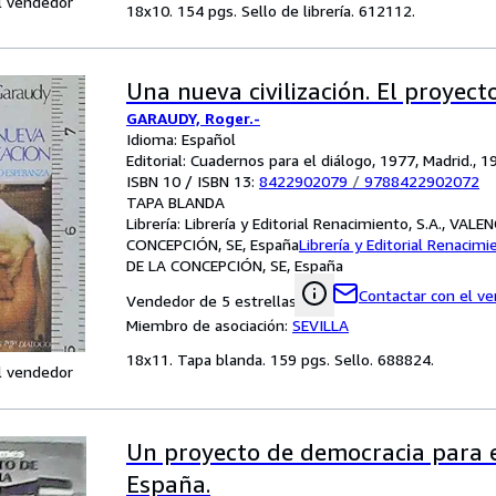
l vendedor
18x10. 154 pgs. Sello de librería. 612112.
Una nueva civilización. El proyect
GARAUDY, Roger.-
Idioma: Español
Editorial: Cuadernos para el diálogo, 1977, Madrid., 1
ISBN 10 / ISBN 13:
8422902079
/
9788422902072
TAPA BLANDA
Librería:
Librería y Editorial Renacimiento, S.A., VALE
CONCEPCIÓN, SE, España
Librería y Editorial Renacimi
DE LA CONCEPCIÓN, SE, España
Contactar con el v
Vendedor de 5 estrellas
Miembro de asociación:
SEVILLA
18x11. Tapa blanda. 159 pgs. Sello. 688824.
l vendedor
Un proyecto de democracia para e
España.