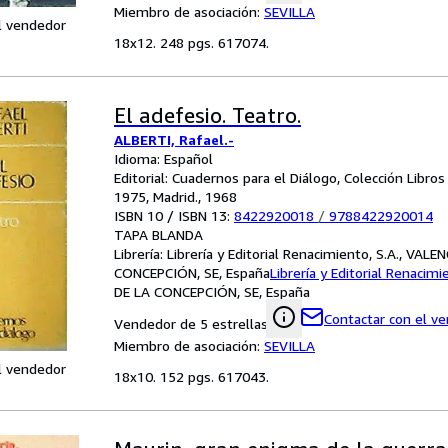
Miembro de asociación:
SEVILLA
l vendedor
18x12. 248 pgs. 617074.
El adefesio. Teatro.
ALBERTI, Rafael.-
Idioma: Español
Editorial: Cuadernos para el Diálogo, Colección Libros
1975, Madrid., 1968
ISBN 10 / ISBN 13:
8422920018
/
9788422920014
TAPA BLANDA
Librería:
Librería y Editorial Renacimiento, S.A., VALE
CONCEPCIÓN, SE, España
Librería y Editorial Renacimi
DE LA CONCEPCIÓN, SE, España
Contactar con el v
Vendedor de 5 estrellas
Miembro de asociación:
SEVILLA
l vendedor
18x10. 152 pgs. 617043.