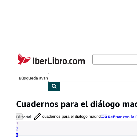
Pasar al contenido principal
IberLibro.com
Búsqueda avanzada
Colecciones
Libros antiguos
Arte y colecc
Cuadernos para el diálogo ma
Editorial
:
Refinar con la
cuadernos para el diálogo madrid
1
2
3