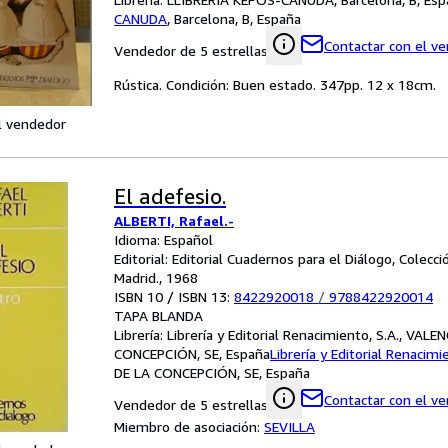
CANUDA
,
Barcelona, B, España
Contactar con el v
Vendedor de 5 estrellas
Rústica. Condición: Buen estado. 347pp. 12 x 18cm.
l vendedor
El adefesio.
ALBERTI, Rafael.-
Idioma: Español
Editorial: Editorial Cuadernos para el Diálogo, Colecc
Madrid., 1968
ISBN 10 / ISBN 13:
8422920018
/
9788422920014
TAPA BLANDA
Librería:
Librería y Editorial Renacimiento, S.A., VALE
CONCEPCIÓN, SE, España
Librería y Editorial Renacimi
DE LA CONCEPCIÓN, SE, España
Contactar con el v
Vendedor de 5 estrellas
Miembro de asociación:
SEVILLA