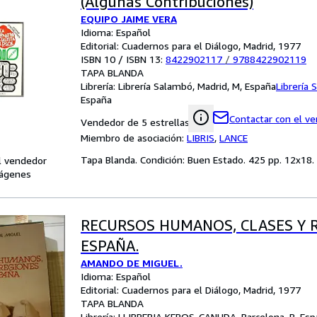
(Algunas Contribuciones)
EQUIPO JAIME VERA
Idioma: Español
Editorial: Cuadernos para el Diálogo, Madrid, 1977
ISBN 10 / ISBN 13:
8422902117
/
9788422902119
TAPA BLANDA
Librería:
Librería Salambó, Madrid, M, España
Librería
España
Contactar con el v
Vendedor de 5 estrellas
Miembro de asociación:
LIBRIS
,
LANCE
Tapa Blanda. Condición: Buen Estado. 425 pp. 12x18.
l vendedor
ágenes
RECURSOS HUMANOS, CLASES Y 
ESPAÑA.
AMANDO DE MIGUEL.
Idioma: Español
Editorial: Cuadernos para el Diálogo, Madrid, 1977
TAPA BLANDA
Librería:
LLIBRERIA KEPOS-CANUDA, Barcelona, B, Esp