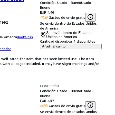
Condición: Usado - Bueno
Usado -
Bueno
EUR 4,46
Gastos de envío gratis
, 1992
Se envía dentro de Estados Unidos
de America
Se envía dentro de Estados
 de America
BooksRun
,
Unidos de America
Cantidad disponible:
1 disponibles
Añadir al carrito
endedor
s a well-cared-for item that has seen limited use. The item
e, with all pages included. It may have slight markings and/or
CONDICIÓN
Condición: Usado - Bueno
Usado -
Bueno
EUR 4,57
Gastos de envío gratis
Se envía dentro de Estados Unidos