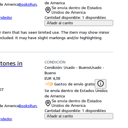
de America
 de America
BooksRun
,
Se envía dentro de Estados
Unidos de America
endedor
Cantidad disponible:
1 disponibles
Añadir al carrito
for item that has seen limited use. The item may show minor
 included. It may have slight markings and/or highlighting.
CONDICIÓN
stones in
Condición: Usado - Bueno
Usado -
Bueno
EUR 4,38
Gastos de envío gratis
07
Se envía dentro de Estados Unidos
de America
Se envía dentro de Estados
 de America
BooksRun
,
Unidos de America
Cantidad disponible:
1 disponibles
Añadir al carrito
endedor