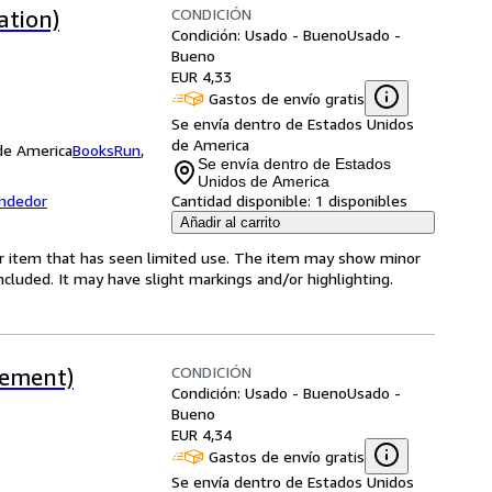
CONDICIÓN
ation)
Condición: Usado - Bueno
Usado -
Bueno
EUR 4,33
Gastos de envío gratis
Se envía dentro de Estados Unidos
de America
 de America
BooksRun
,
Se envía dentro de Estados
Unidos de America
endedor
Cantidad disponible:
1 disponibles
Añadir al carrito
for item that has seen limited use. The item may show minor
 included. It may have slight markings and/or highlighting.
CONDICIÓN
vement)
Condición: Usado - Bueno
Usado -
Bueno
EUR 4,34
Gastos de envío gratis
Se envía dentro de Estados Unidos