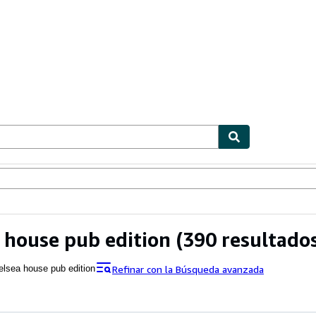
ionismo
Vendedores
Comenzar a vender
 house pub edition
(390 resultado
Refinar con la Búsqueda avanzada
elsea house pub edition