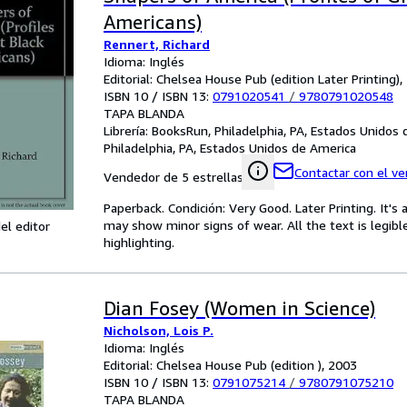
Americans)
Rennert, Richard
Idioma: Inglés
Editorial: Chelsea House Pub (edition Later Printing)
ISBN 10 / ISBN 13:
0791020541
/
9780791020548
TAPA BLANDA
Librería:
BooksRun, Philadelphia, PA, Estados Unidos
Philadelphia, PA, Estados Unidos de America
Contactar con el v
Vendedor de 5 estrellas
Paperback. Condición: Very Good. Later Printing. It'
may show minor signs of wear. All the text is legibl
el editor
highlighting.
Dian Fosey (Women in Science)
Nicholson, Lois P.
Idioma: Inglés
Editorial: Chelsea House Pub (edition ), 2003
ISBN 10 / ISBN 13:
0791075214
/
9780791075210
TAPA BLANDA