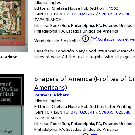
Idioma: Inglés
Editorial: Chelsea House Pub (edition ), 1993
ISBN 10 / ISBN 13:
0791027287
/
9780791027288
TAPA BLANDA
Librería:
BooksRun, Philadelphia, PA, Estados Unidos
Philadelphia, PA, Estados Unidos de America
Contactar con el v
Vendedor de 5 estrellas
Paperback. Condición: Very Good. It's a well-cared-
signs of wear. All the text is legible, with all pages
el editor
Shapers of America (Profiles of G
Americans)
Rennert, Richard
Idioma: Inglés
Editorial: Chelsea House Pub (edition Later Printing)
ISBN 10 / ISBN 13:
0791020541
/
9780791020548
TAPA BLANDA
Librería:
BooksRun, Philadelphia, PA, Estados Unidos
Philadelphia, PA, Estados Unidos de America