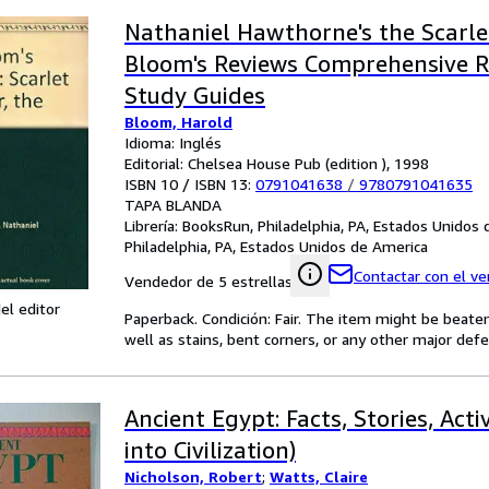
Nathaniel Hawthorne's the Scarlet
Bloom's Reviews Comprehensive 
Study Guides
Bloom, Harold
Idioma: Inglés
Editorial: Chelsea House Pub (edition ), 1998
ISBN 10 / ISBN 13:
0791041638
/
9780791041635
TAPA BLANDA
Librería:
BooksRun, Philadelphia, PA, Estados Unidos
Philadelphia, PA, Estados Unidos de America
Contactar con el v
Vendedor de 5 estrellas
el editor
Paperback. Condición: Fair. The item might be beaten
well as stains, bent corners, or any other major defe
Ancient Egypt: Facts, Stories, Acti
into Civilization)
Nicholson, Robert
;
Watts, Claire