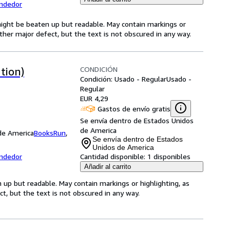
endedor
 might be beaten up but readable. May contain markings or
 other major defect, but the text is not obscured in any way.
CONDICIÓN
tion)
Condición: Usado - Regular
Usado -
Regular
EUR 4,29
Gastos de envío gratis
Se envía dentro de Estados Unidos
de America
 de America
BooksRun
,
Se envía dentro de Estados
Unidos de America
endedor
Cantidad disponible:
1 disponibles
Añadir al carrito
 up but readable. May contain markings or highlighting, as
ct, but the text is not obscured in any way.