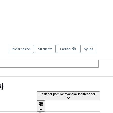
Iniciar sesión
Su cuenta
Carrito
Ayuda
s)
Clasificar por: Relevancia
Clasificar por...