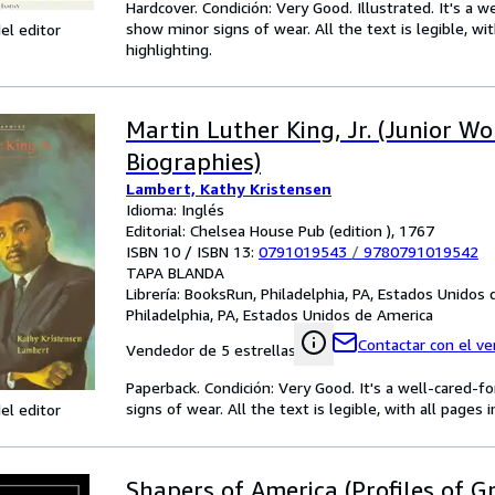
Hardcover. Condición: Very Good. Illustrated. It's a
show minor signs of wear. All the text is legible, wi
el editor
highlighting.
Martin Luther King, Jr. (Junior Wo
Biographies)
Lambert, Kathy Kristensen
Idioma: Inglés
Editorial: Chelsea House Pub (edition ), 1767
ISBN 10 / ISBN 13:
0791019543
/
9780791019542
TAPA BLANDA
Librería:
BooksRun, Philadelphia, PA, Estados Unidos
Philadelphia, PA, Estados Unidos de America
Contactar con el v
Vendedor de 5 estrellas
Paperback. Condición: Very Good. It's a well-cared-
signs of wear. All the text is legible, with all pages
el editor
Shapers of America (Profiles of G