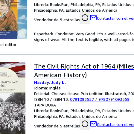
Librería:
BooksRun, Philadelphia, PA, Estados Unidos
Philadelphia, PA, Estados Unidos de America
Contactar con el v
Vendedor de 5 estrellas
Paperback. Condición: Very Good. It's a well-cared-
signs of wear. All the text is legible, with all pages
el editor
The Civil Rights Act of 1964 (Mile
American History)
Hasday, Judy L.
Idioma: Inglés
Editorial: Chelsea House Pub (edition Illustrated), 20
ISBN 10 / ISBN 13:
0791093557
/
9780791093559
TAPA DURA
Librería:
BooksRun, Philadelphia, PA, Estados Unidos
Philadelphia, PA, Estados Unidos de America
Contactar con el v
Vendedor de 5 estrellas