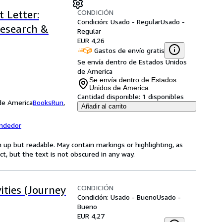
CONDICIÓN
 Letter:
Condición: Usado - Regular
Usado -
Research &
Regular
EUR 4,26
Gastos de envío gratis
Se envía dentro de Estados Unidos
de America
Se envía dentro de Estados
Unidos de America
Cantidad disponible:
1 disponibles
 de America
BooksRun
,
Añadir al carrito
endedor
 up but readable. May contain markings or highlighting, as
ct, but the text is not obscured in any way.
CONDICIÓN
vities (Journey
Condición: Usado - Bueno
Usado -
Bueno
EUR 4,27