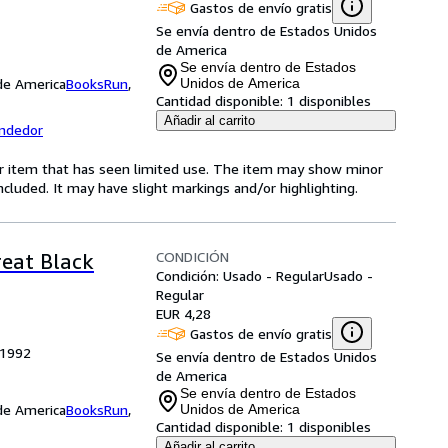
Gastos de envío gratis
Se envía dentro de Estados Unidos
de America
Se envía dentro de Estados
 de America
BooksRun
,
Unidos de America
Cantidad disponible:
1 disponibles
Añadir al carrito
endedor
for item that has seen limited use. The item may show minor
 included. It may have slight markings and/or highlighting.
CONDICIÓN
reat Black
Condición: Usado - Regular
Usado -
Regular
EUR 4,28
Gastos de envío gratis
, 1992
Se envía dentro de Estados Unidos
de America
Se envía dentro de Estados
 de America
BooksRun
,
Unidos de America
Cantidad disponible:
1 disponibles
Añadir al carrito