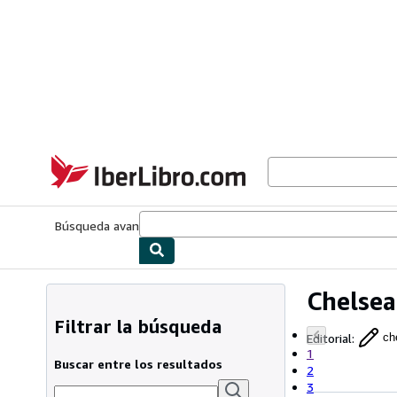
Pasar al contenido principal
IberLibro.com
Búsqueda avanzada
Colecciones
Libros antiguos
Arte y colecc
Chelsea
Filtrar la búsqueda
Editorial
:
ch
1
Buscar entre los resultados
2
3