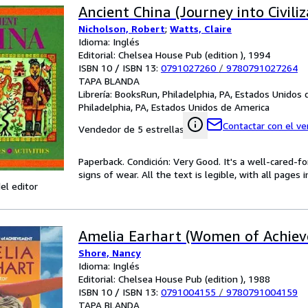
Ancient China (Journey into Civiliz
Nicholson, Robert
;
Watts, Claire
Idioma: Inglés
Editorial: Chelsea House Pub (edition ), 1994
ISBN 10 / ISBN 13:
0791027260
/
9780791027264
TAPA BLANDA
Librería:
BooksRun, Philadelphia, PA, Estados Unidos
Philadelphia, PA, Estados Unidos de America
Contactar con el v
Vendedor de 5 estrellas
Paperback. Condición: Very Good. It's a well-cared-
signs of wear. All the text is legible, with all pages
el editor
Amelia Earhart (Women of Achie
Shore, Nancy
Idioma: Inglés
Editorial: Chelsea House Pub (edition ), 1988
ISBN 10 / ISBN 13:
0791004155
/
9780791004159
TAPA BLANDA