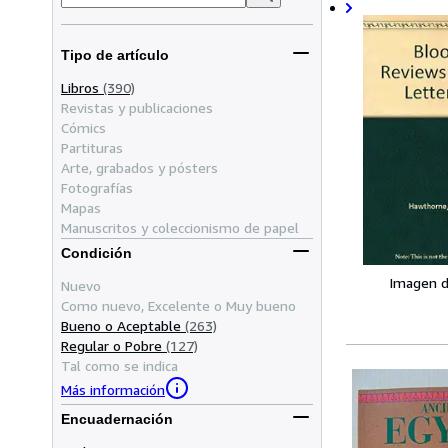
Tipo de artículo
Libros
(390)
Revistas y publicaciones
Cómics
Partituras
Arte, grabados y pósters
Fotografías
Mapas
Manuscritos y coleccionismo de papel
Condición
Imagen d
Nuevo
Como nuevo, Excelente o Muy bueno
Bueno o Aceptable
(263)
Regular o Pobre
(127)
Tal como se indica
Más información
Encuadernación