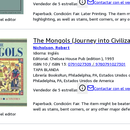
Contactar con el v
Vendedor de 5 estrellas
Paperback. Condición: Fair. Later Printing. The item
highlighting, as well as stains, bent corners, or any
el editor
The Mongols (Journey into Civiliza
Nicholson, Robert
Idioma: Inglés
Editorial: Chelsea House Pub (edition ), 1993
ISBN 10 / ISBN 13:
0791027309
/
9780791027301
TAPA BLANDA
Librería:
BooksRun, Philadelphia, PA, Estados Unidos
Philadelphia, PA, Estados Unidos de America
Contactar con el v
Vendedor de 5 estrellas
Paperback. Condición: Fair. The item might be beaten
well as stains, bent corners, or any other major defe
el editor