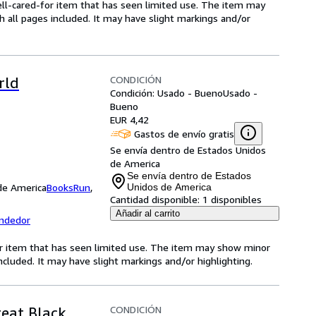
 well-cared-for item that has seen limited use. The item may
th all pages included. It may have slight markings and/or
CONDICIÓN
rld
Condición: Usado - Bueno
Usado -
Bueno
EUR 4,42
Gastos de envío gratis
Se envía dentro de Estados Unidos
de America
Se envía dentro de Estados
 de America
BooksRun
,
Unidos de America
Cantidad disponible:
1 disponibles
Añadir al carrito
endedor
for item that has seen limited use. The item may show minor
 included. It may have slight markings and/or highlighting.
CONDICIÓN
reat Black