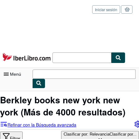
Iniciar sesión
Pasar al contenido principal
IberLibro.com
Menú
Mi cuenta
Berkley books new york new
Consultar mis pedidos
york
(Más de 4000 resultados)
Cerrar sesión
Refinar con la Búsqueda avanzada
Búsqueda avanzada
Clasificar por: Relevancia
Clasificar por...
Filtrar