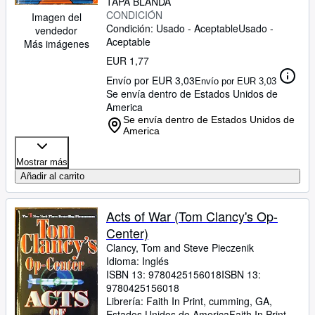
TAPA BLANDA
CONDICIÓN
Imagen del
Condición: Usado - Aceptable
Usado -
vendedor
Aceptable
Más imágenes
EUR 1,77
Envío por EUR 3,03
Envío por EUR 3,03
Se envía dentro de Estados Unidos de
America
Se envía dentro de Estados Unidos de
America
Mostrar más
Añadir al carrito
Acts of War (Tom Clancy's Op-
Center)
Clancy, Tom and Steve Pieczenik
Idioma: Inglés
ISBN 13:
9780425156018
ISBN 13:
9780425156018
Librería:
Faith In Print, cumming, GA,
Estados Unidos de America
Faith In Print
,