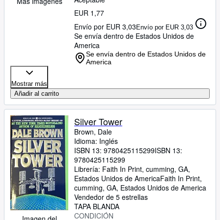
Más imágenes
EUR 1,77
Envío por EUR 3,03
Envío por EUR 3,03
Se envía dentro de Estados Unidos de
America
Se envía dentro de Estados Unidos de
America
Mostrar más
Añadir al carrito
Silver Tower
Brown, Dale
Idioma: Inglés
ISBN 13:
9780425115299
ISBN 13:
9780425115299
Librería:
Faith In Print, cumming, GA,
Estados Unidos de America
Faith In Print
,
cumming, GA, Estados Unidos de America
Vendedor de 5 estrellas
TAPA BLANDA
CONDICIÓN
Imagen del