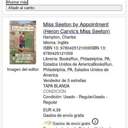
Mostrar más
Añadir al carrito
Miss Seeton by Appointment
(Heron Carvic's Miss Seeton)
Hampton, Charles
Idioma: Inglés
ISBN 13:
9780425121009
ISBN 13:
9780425121009
Librería:
BooksRun, Philadelphia, PA,
Estados Unidos de America
BooksRun
,
Imagen del editor
Philadelphia, PA, Estados Unidos de
America
Vendedor de 5 estrellas
TAPA BLANDA
CONDICIÓN
Condición: Usado - Regular
Usado -
Regular
EUR 4,39
Gastos de envío gratis
Gastos de envío gratis