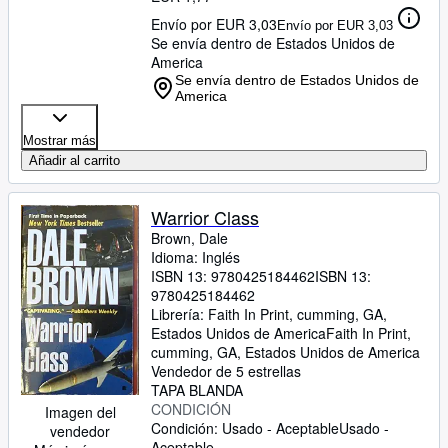
Envío por EUR 3,03
Envío por EUR 3,03
Se envía dentro de Estados Unidos de
America
Se envía dentro de Estados Unidos de
America
Mostrar más
Añadir al carrito
Warrior Class
Brown, Dale
Idioma: Inglés
ISBN 13:
9780425184462
ISBN 13:
9780425184462
Librería:
Faith In Print, cumming, GA,
Estados Unidos de America
Faith In Print
,
cumming, GA, Estados Unidos de America
Vendedor de 5 estrellas
TAPA BLANDA
CONDICIÓN
Imagen del
Condición: Usado - Aceptable
Usado -
vendedor
Aceptable