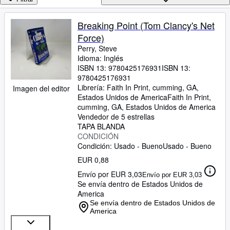
Colecciones
Libros antiguos
Breaking Point (Tom Clancy's Net
Force)
Arte y coleccionismo
Perry, Steve
Vendedores
Idioma: Inglés
ISBN 13:
9780425176931
ISBN 13:
Comenzar a vender
9780425176931
Librería:
Faith In Print, cumming, GA,
Imagen del editor
Ayuda
Estados Unidos de America
Faith In Print
,
cumming, GA, Estados Unidos de America
CERRAR
Vendedor de 5 estrellas
TAPA BLANDA
CONDICIÓN
Condición: Usado - Bueno
Usado - Bueno
EUR 0,88
Envío por EUR 3,03
Envío por EUR 3,03
Se envía dentro de Estados Unidos de
America
Se envía dentro de Estados Unidos de
America