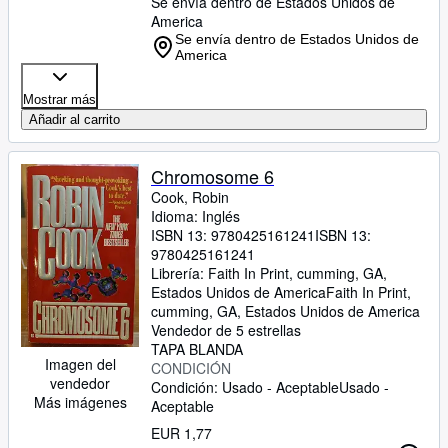
Se envía dentro de Estados Unidos de
America
Se envía dentro de Estados Unidos de
America
Mostrar más
Añadir al carrito
Chromosome 6
Cook, Robin
Idioma: Inglés
ISBN 13:
9780425161241
ISBN 13:
9780425161241
Librería:
Faith In Print, cumming, GA,
Estados Unidos de America
Faith In Print
,
cumming, GA, Estados Unidos de America
Vendedor de 5 estrellas
TAPA BLANDA
Imagen del
CONDICIÓN
vendedor
Condición: Usado - Aceptable
Usado -
Más imágenes
Aceptable
EUR 1,77