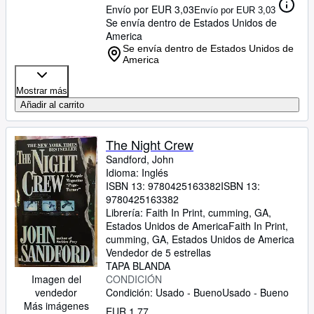
Envío por EUR 3,03
Envío por EUR 3,03
Se envía dentro de Estados Unidos de
America
Se envía dentro de Estados Unidos de
America
Mostrar más
Añadir al carrito
The Night Crew
Sandford, John
Idioma: Inglés
ISBN 13:
9780425163382
ISBN 13:
9780425163382
Librería:
Faith In Print, cumming, GA,
Estados Unidos de America
Faith In Print
,
cumming, GA, Estados Unidos de America
Vendedor de 5 estrellas
TAPA BLANDA
CONDICIÓN
Imagen del
Condición: Usado - Bueno
Usado - Bueno
vendedor
Más imágenes
EUR 1,77