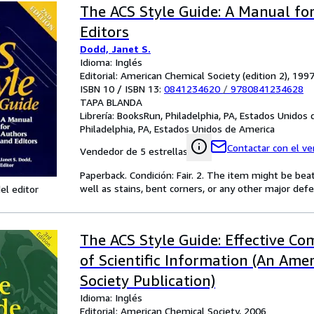
The ACS Style Guide: A Manual fo
Editors
Dodd, Janet S.
Idioma: Inglés
Editorial: American Chemical Society (edition 2), 199
ISBN 10 / ISBN 13:
0841234620
/
9780841234628
TAPA BLANDA
Librería:
BooksRun, Philadelphia, PA, Estados Unidos
Philadelphia, PA, Estados Unidos de America
Contactar con el v
Vendedor de 5 estrellas
Paperback. Condición: Fair. 2. The item might be bea
well as stains, bent corners, or any other major defe
el editor
The ACS Style Guide: Effective C
of Scientific Information (An Ame
Society Publication)
Idioma: Inglés
Editorial: American Chemical Society, 2006