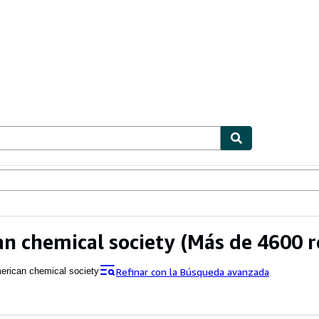
ionismo
Vendedores
Comenzar a vender
n chemical society
(Más de 4600 r
Refinar con la Búsqueda avanzada
erican chemical society