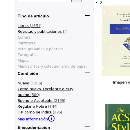
Tipo de artículo
Libros
(4631)
Revistas y publicaciones
(4)
Cómics
Partituras
Arte, grabados y pósters
Fotografías
Mapas
Manuscritos y coleccionismo de papel
Condición
Imagen d
Nuevo
(1396)
Como nuevo, Excelente o Muy
bueno
(580)
Bueno o Aceptable
(2139)
Regular o Pobre
(144)
Tal como se indica
(376)
Más información
Encuadernación