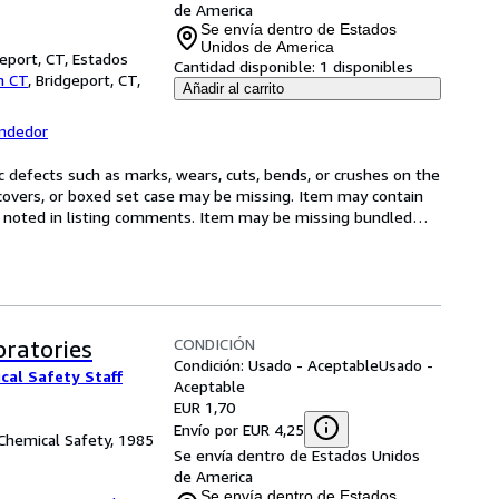
de America
Se envía dentro de Estados
Unidos de America
eport, CT, Estados
Cantidad disponible:
1 disponibles
n CT
,
Bridgeport, CT,
Añadir al carrito
endedor
defects such as marks, wears, cuts, bends, or crushes on the 
t covers, or boxed set case may be missing. Item may contain 
 noted in listing comments. Item may be missing bundled
…
CONDICIÓN
oratories
Condición: Usado - Aceptable
Usado -
al Safety Staff
Aceptable
EUR 1,70
Envío por EUR 4,25
 Chemical Safety, 1985
Se envía dentro de Estados Unidos
de America
Se envía dentro de Estados