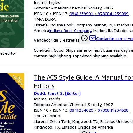
Idioma: Inglés
Editorial: American Chemical Society, 2006
ISBN 10 / ISBN 13:
0841239991
/
9780841239999
TAPA DURA
Librería:
Indiana Book Company, Marion, IN, Estados 
America
Indiana Book Company
,
Marion, IN, Estados 
Contactar con el v
Vendedor de 5 estrellas
Condición: Good. Ships same or next business day wi
el editor
contain highlighting. Expedited shipping available.
The ACS Style Guide: A Manual fo
Editors
Dodd, Janet S. [Editor]
Idioma: Inglés
Editorial: American Chemical Society, 1997
ISBN 10 / ISBN 13:
0841234620
/
9780841234628
TAPA BLANDA
Librería:
Orion Tech, Kingwood, TX, Estados Unidos 
Kingwood, TX, Estados Unidos de America