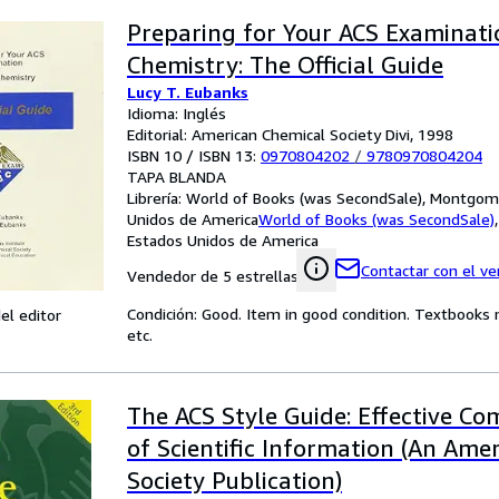
Preparing for Your ACS Examinati
Chemistry: The Official Guide
Lucy T. Eubanks
Idioma: Inglés
Editorial: American Chemical Society Divi, 1998
ISBN 10 / ISBN 13:
0970804202
/
9780970804204
TAPA BLANDA
Librería:
World of Books (was SecondSale), Montgome
Unidos de America
World of Books (was SecondSale)
Estados Unidos de America
Contactar con el v
Vendedor de 5 estrellas
Condición: Good. Item in good condition. Textbooks 
el editor
etc.
The ACS Style Guide: Effective C
of Scientific Information (An Ame
Society Publication)