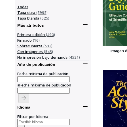
Todas
Tapa dura
(3995)
Tapa blanda
(525)
Más atributos
Primera edición
(490)
Firmado
(16)
Sobrecubierta
(392)
Imagen d
Con imágenes
(545)
No impresión bajo demanda
(4521)
Año de publicación
Fecha mínima de publicación
a
Fecha máxima de publicación
Idioma
Filtrar por Idioma