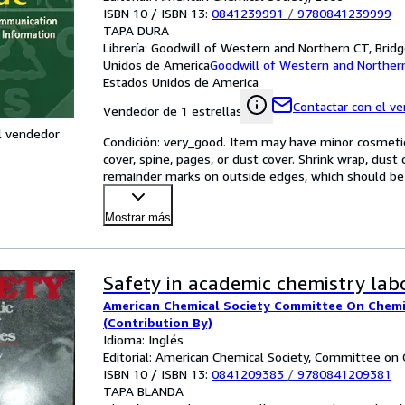
ISBN 10 / ISBN 13:
0841239991
/
9780841239999
TAPA DURA
Librería:
Goodwill of Western and Northern CT, Bridg
Unidos de America
Goodwill of Western and Norther
Estados Unidos de America
Contactar con el v
Vendedor de 1 estrellas
l vendedor
Condición: very_good. Item may have minor cosmetic 
cover, spine, pages, or dust cover. Shrink wrap, dus
remainder marks on outside edges, which should be
Mostrar más
Safety in academic chemistry lab
American Chemical Society Committee On Chemic
(Contribution By)
Idioma: Inglés
Editorial: American Chemical Society, Committee on
ISBN 10 / ISBN 13:
0841209383
/
9780841209381
TAPA BLANDA