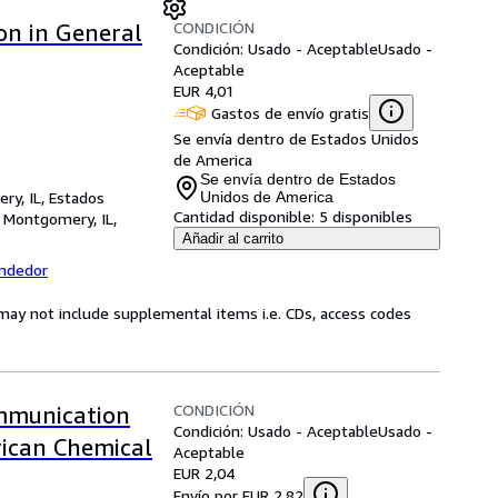
CONDICIÓN
on in General
Condición: Usado - Aceptable
Usado -
Aceptable
EUR 4,01
Gastos de envío gratis
Se envía dentro de Estados Unidos
de America
Se envía dentro de Estados
ry, IL, Estados
Unidos de America
Cantidad disponible:
5 disponibles
,
Montgomery, IL,
Añadir al carrito
endedor
may not include supplemental items i.e. CDs, access codes
CONDICIÓN
ommunication
Condición: Usado - Aceptable
Usado -
rican Chemical
Aceptable
EUR 2,04
Envío por EUR 2,82