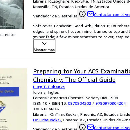
Librería:
RiLaoghaire, Knoxville, TN, Estados Unidos 
Knoxville, TN, Estados Unidos de America
Contactar con el v
Vendedor de 5 estrellas
Soft cover. Condición: Good. 4th Edition. 69 numbere
edges, and spine of cover; minor bumps to top and b
el editor
;minor fade; a few minor scratches to cover; staple
Mostrar más
Preparing for Your ACS Examinati
Chemistry: The Official Guide
Lucy T. Eubanks
Idioma: Inglés
Editorial: American Chemical Society Divi, 1998
ISBN 10 / ISBN 13:
0970804202
/
9780970804204
TAPA BLANDA
Librería:
-OnTimeBooks-, Phoenix, AZ, Estados Unid
OnTimeBooks-
,
Phoenix, AZ, Estados Unidos de Ame
Contactar con el v
Vendedor de 5 estrellas