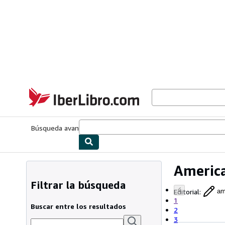
Pasar al contenido principal
IberLibro.com
Búsqueda avanzada
Colecciones
Libros antiguos
Arte y colecc
America
Filtrar la búsqueda
Editorial
:
am
1
Buscar entre los resultados
2
3