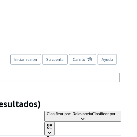
Iniciar sesión
Su cuenta
Carrito
Ayuda
esultados)
Clasificar por: Relevancia
Clasificar por...