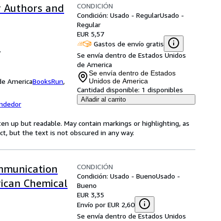
CONDICIÓN
r Authors and
Condición: Usado - Regular
Usado -
Regular
EUR 5,57
Gastos de envío gratis
7
Se envía dentro de Estados Unidos
de America
Se envía dentro de Estados
 de America
BooksRun
,
Unidos de America
Cantidad disponible:
1 disponibles
Añadir al carrito
endedor
ten up but readable. May contain markings or highlighting, as
ct, but the text is not obscured in any way.
CONDICIÓN
ommunication
Condición: Usado - Bueno
Usado -
rican Chemical
Bueno
EUR 3,35
Envío por EUR 2,60
Se envía dentro de Estados Unidos