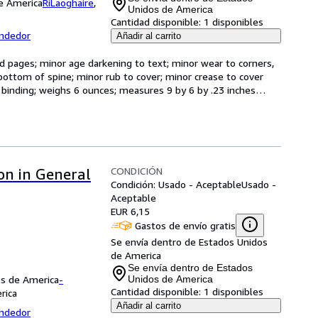
de America
RiLaoghaire
,
Unidos de America
Cantidad disponible:
1 disponibles
endedor
Añadir al carrito
d pages; minor age darkening to text; minor wear to corners, 
ottom of spine; minor rub to cover; minor crease to cover 
d binding; weighs 6 ounces; measures 9 by 6 by .23 inches
…
CONDICIÓN
on in General
Condición: Usado - Aceptable
Usado -
Aceptable
EUR 6,15
Gastos de envío gratis
Se envía dentro de Estados Unidos
de America
Se envía dentro de Estados
os de America
-
Unidos de America
Cantidad disponible:
1 disponibles
rica
Añadir al carrito
endedor