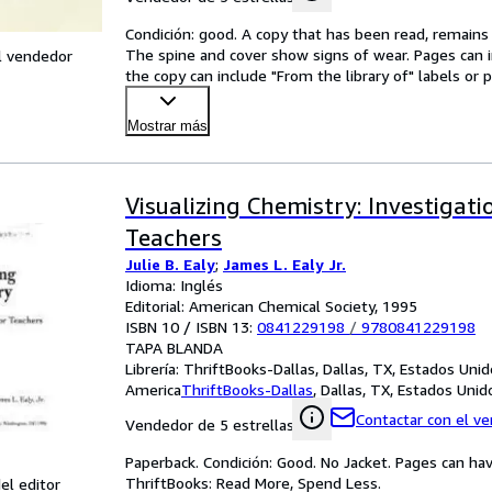
Condición: good. A copy that has been read, remains in
The spine and cover show signs of wear. Pages can i
l vendedor
the copy can include "From the library of" labels o
Mostrar más
Visualizing Chemistry: Investigati
Teachers
Julie B. Ealy
;
James L. Ealy Jr.
Idioma: Inglés
Editorial: American Chemical Society, 1995
ISBN 10 / ISBN 13:
0841229198
/
9780841229198
TAPA BLANDA
Librería:
ThriftBooks-Dallas, Dallas, TX, Estados Uni
America
ThriftBooks-Dallas
,
Dallas, TX, Estados Uni
Contactar con el v
Vendedor de 5 estrellas
Paperback. Condición: Good. No Jacket. Pages can ha
ThriftBooks: Read More, Spend Less.
el editor