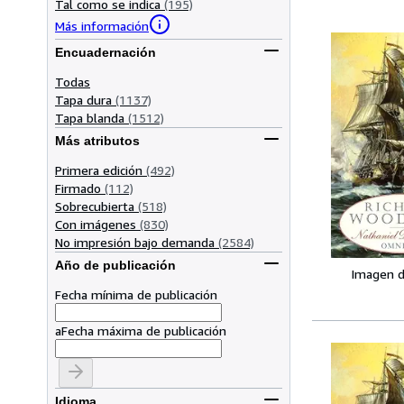
Tal como se indica
(195)
Más información
Encuadernación
Todas
Tapa dura
(1137)
Tapa blanda
(1512)
Más atributos
Primera edición
(492)
Firmado
(112)
Sobrecubierta
(518)
Con imágenes
(830)
No impresión bajo demanda
(2584)
Año de publicación
Imagen d
Fecha mínima de publicación
a
Fecha máxima de publicación
Idioma