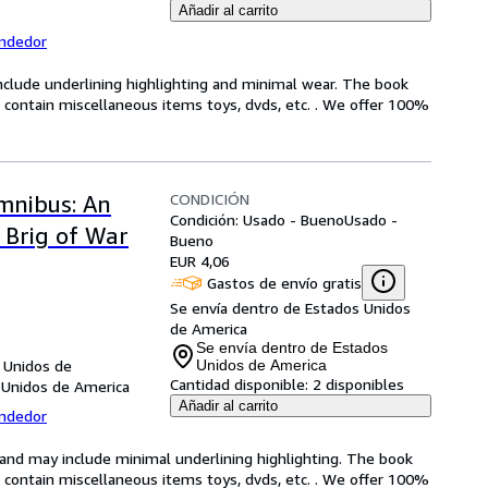
Añadir al carrito
endedor
include underlining highlighting and minimal wear. The book
ot contain miscellaneous items toys, dvds, etc. . We offer 100%
CONDICIÓN
mnibus: An
Condición: Usado - Bueno
Usado -
A Brig of War
Bueno
EUR 4,06
Gastos de envío gratis
Se envía dentro de Estados Unidos
de America
Se envía dentro de Estados
 Unidos de
Unidos de America
Cantidad disponible:
2 disponibles
 Unidos de America
Añadir al carrito
endedor
n and may include minimal underlining highlighting. The book
ot contain miscellaneous items toys, dvds, etc. . We offer 100%