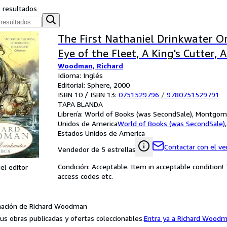
s resultados
The First Nathaniel Drinkwater O
Eye of the Fleet, A King's Cutter, 
Woodman, Richard
Idioma: Inglés
Editorial: Sphere, 2000
ISBN 10 / ISBN 13:
0751529796
/
9780751529791
TAPA BLANDA
Librería:
World of Books (was SecondSale), Montgome
Unidos de America
World of Books (was SecondSale)
Estados Unidos de America
Contactar con el v
Vendedor de 5 estrellas
Condición: Acceptable. Item in acceptable condition
el editor
access codes etc.
mación de Richard Woodman
us obras publicadas y ofertas coleccionables.
Entra ya a Richard Wood