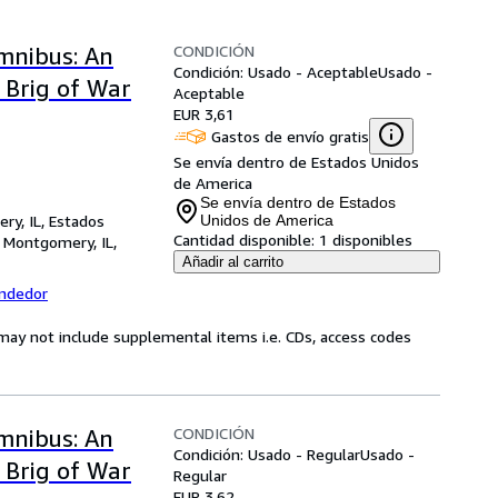
CONDICIÓN
mnibus: An
Condición: Usado - Aceptable
Usado -
A Brig of War
Aceptable
EUR 3,61
Gastos de envío gratis
Se envía dentro de Estados Unidos
de America
Se envía dentro de Estados
ry, IL, Estados
Unidos de America
Cantidad disponible:
1 disponibles
,
Montgomery, IL,
Añadir al carrito
endedor
may not include supplemental items i.e. CDs, access codes
CONDICIÓN
mnibus: An
Condición: Usado - Regular
Usado -
A Brig of War
Regular
EUR 3,62