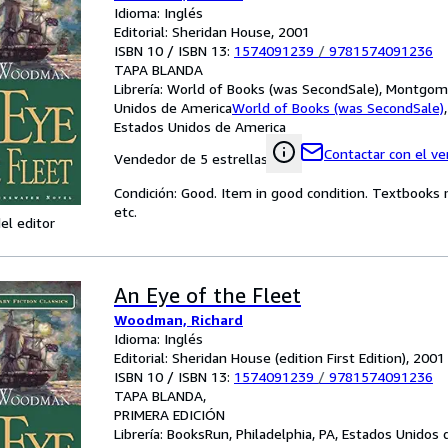
Idioma: Inglés
Editorial: Sheridan House, 2001
ISBN 10 / ISBN 13:
1574091239
/
9781574091236
TAPA BLANDA
Librería:
World of Books (was SecondSale), Montgome
Unidos de America
World of Books (was SecondSale)
Estados Unidos de America
Contactar con el v
Vendedor de 5 estrellas
Condición: Good. Item in good condition. Textbooks 
etc.
el editor
An Eye of the Fleet
Woodman, Richard
Idioma: Inglés
Editorial: Sheridan House (edition First Edition), 2001
ISBN 10 / ISBN 13:
1574091239
/
9781574091236
TAPA BLANDA
PRIMERA EDICIÓN
Librería:
BooksRun, Philadelphia, PA, Estados Unidos