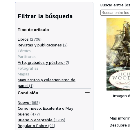
Buscar entre lo
Filtrar la búsqueda
Tipo de artículo
Libros
(2706)
Revistas y publicaciones
(2)
Cómics
Partituras
Arte, grabados y pósters
(7)
Fotografías
Mapas
Manuscritos y coleccionismo de
papel
(1)
Condición
Imagen d
Nuevo
(668)
Como nuevo, Excelente o Muy
bueno
(477)
Más infor
Bueno o Aceptable
(1285)
Descubre s
Regular o Pobre
(91)