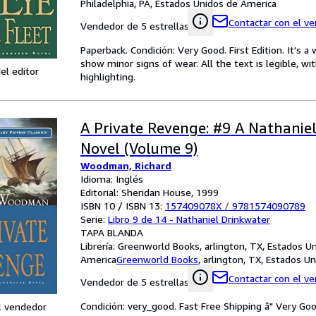
Philadelphia, PA, Estados Unidos de America
Contactar con el v
Vendedor de 5 estrellas
Paperback. Condición: Very Good. First Edition. It's
show minor signs of wear. All the text is legible, wi
el editor
highlighting.
A Private Revenge: #9 A Nathanie
Novel (Volume 9)
Woodman, Richard
Idioma: Inglés
Editorial: Sheridan House, 1999
ISBN 10 / ISBN 13:
157409078X
/
9781574090789
Serie:
Libro 9 de 14 - Nathaniel Drinkwater
TAPA BLANDA
Librería:
Greenworld Books, arlington, TX, Estados U
America
Greenworld Books
,
arlington, TX, Estados U
Contactar con el v
Vendedor de 5 estrellas
Condición: very_good. Fast Free Shipping â" Very Go
l vendedor