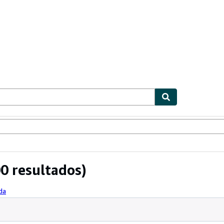
ionismo
Vendedores
Comenzar a vender
0 resultados)
da