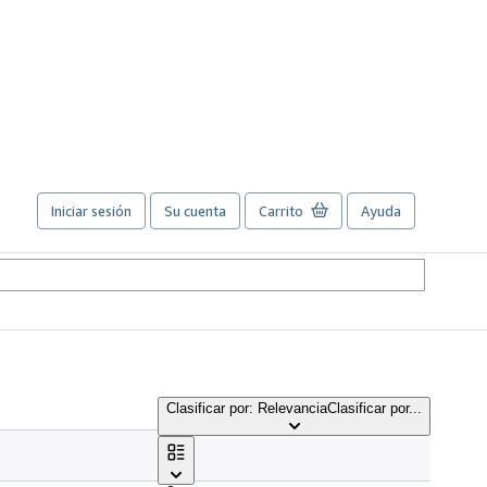
Iniciar sesión
Su cuenta
Carrito
Ayuda
Clasificar por: Relevancia
Clasificar por...