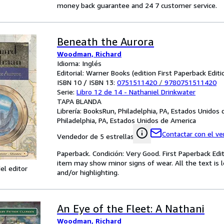
money back guarantee and 24 7 customer service.
Beneath the Aurora
Woodman, Richard
Idioma: Inglés
Editorial: Warner Books (edition First Paperback Editi
ISBN 10 / ISBN 13:
0751511420
/
9780751511420
Serie:
Libro 12 de 14 - Nathaniel Drinkwater
TAPA BLANDA
Librería:
BooksRun, Philadelphia, PA, Estados Unidos
Philadelphia, PA, Estados Unidos de America
Contactar con el v
Vendedor de 5 estrellas
Paperback. Condición: Very Good. First Paperback Edit
item may show minor signs of wear. All the text is l
el editor
and/or highlighting.
An Eye of the Fleet: A Nathani
Woodman, Richard