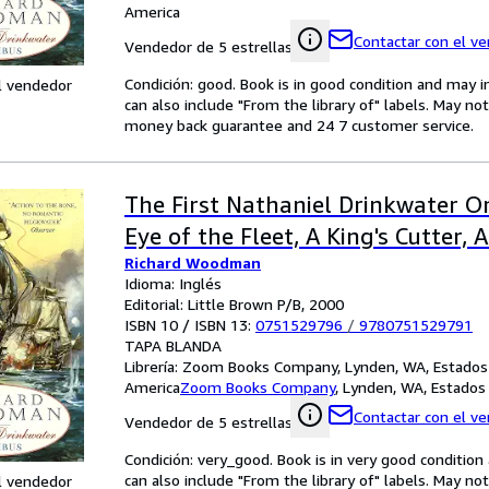
America
Contactar con el v
Vendedor de 5 estrellas
Condición: good. Book is in good condition and may 
l vendedor
can also include "From the library of" labels. May n
money back guarantee and 24 7 customer service.
The First Nathaniel Drinkwater O
Eye of the Fleet, A King's Cutter, 
Richard Woodman
Idioma: Inglés
Editorial: Little Brown P/B, 2000
ISBN 10 / ISBN 13:
0751529796
/
9780751529791
TAPA BLANDA
Librería:
Zoom Books Company, Lynden, WA, Estados
America
Zoom Books Company
,
Lynden, WA, Estados
Contactar con el v
Vendedor de 5 estrellas
Condición: very_good. Book is in very good conditio
can also include "From the library of" labels. May n
l vendedor