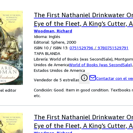
The First Nathaniel Drinkwater O
Eye of the Fleet, A King's Cutter, 
Woodman, Richard
Idioma: Inglés
Editorial: Sphere, 2000
ISBN 10 / ISBN 13:
0751529796
/
9780751529791
TAPA BLANDA
Librería:
World of Books (was SecondSale), Montgome
Unidos de America
World of Books (was SecondSale)
Estados Unidos de America
Contactar con el v
Vendedor de 5 estrellas
Condición: Good. Item in good condition. Textbooks 
el editor
etc.
The First Nathaniel Drinkwater O
Eye of the Fleet, A King's Cutter, 
Woodman, Richard