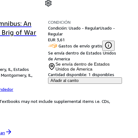
CONDICIÓN
mnibus: An
Condición: Usado - Regular
Usado -
A Brig of War
Regular
EUR 3,61
Gastos de envío gratis
Se envía dentro de Estados Unidos
de America
Se envía dentro de Estados
ry, IL, Estados
Unidos de America
Cantidad disponible:
1 disponibles
,
Montgomery, IL,
Añadir al carrito
endedor
! Textbooks may not include supplemental items i.e. CDs,
man