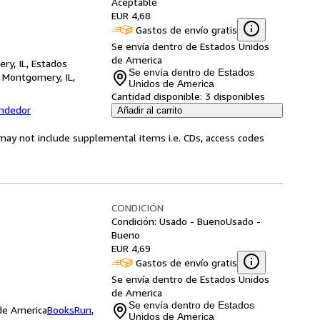
Aceptable
EUR 4,68
Gastos de envío gratis
Se envía dentro de Estados Unidos
de America
ry, IL, Estados
Se envía dentro de Estados
,
Montgomery, IL,
Unidos de America
Cantidad disponible:
3 disponibles
endedor
Añadir al carrito
may not include supplemental items i.e. CDs, access codes
CONDICIÓN
Condición: Usado - Bueno
Usado -
Bueno
EUR 4,69
Gastos de envío gratis
Se envía dentro de Estados Unidos
de America
Se envía dentro de Estados
 de America
BooksRun
,
Unidos de America