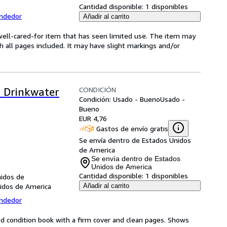
Cantidad disponible:
1 disponibles
endedor
Añadir al carrito
 a well-cared-for item that has seen limited use. The item may
th all pages included. It may have slight markings and/or
CONDICIÓN
l Drinkwater
Condición: Usado - Bueno
Usado -
Bueno
EUR 4,76
Gastos de envío gratis
Se envía dentro de Estados Unidos
de America
Se envía dentro de Estados
Unidos de America
Cantidad disponible:
1 disponibles
nidos de
nidos de America
Añadir al carrito
endedor
od condition book with a firm cover and clean pages. Shows