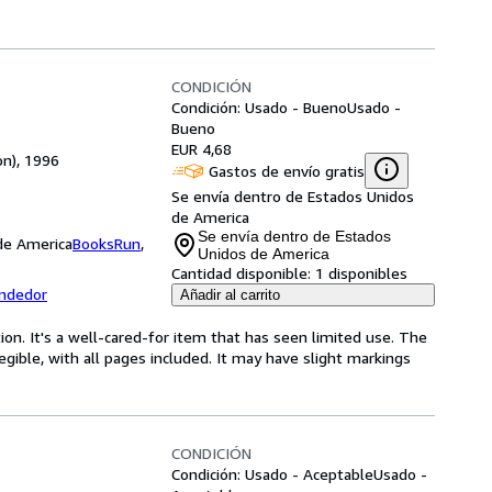
CONDICIÓN
Condición: Usado - Bueno
Usado -
Bueno
EUR 4,68
on), 1996
Gastos de envío gratis
Se envía dentro de Estados Unidos
de America
Se envía dentro de Estados
 de America
BooksRun
,
Unidos de America
Cantidad disponible:
1 disponibles
endedor
Añadir al carrito
ion. It's a well-cared-for item that has seen limited use. The
egible, with all pages included. It may have slight markings
CONDICIÓN
Condición: Usado - Aceptable
Usado -