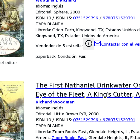
Idioma: Inglés
Editorial: Sphere, 2000
ISBN 10 / ISBN 13:
0751529796
/
9780751529791
TAPA BLANDA
Librería:
Orion Tech, Kingwood, TX, Estados Unidos 
Kingwood, TX, Estados Unidos de America
Contactar con el v
Vendedor de 5 estrellas
paperback. Condición: Fair.
el editor
The First Nathaniel Drinkwater O
Eye of the Fleet, A King's Cutter, 
Richard Woodman
Idioma: Inglés
Editorial: Little Brown P/B, 2000
ISBN 10 / ISBN 13:
0751529796
/
9780751529791
TAPA BLANDA
Librería:
Zoom Books East, Glendale Heights, IL, Est
America
Zoom Books East
,
Glendale Heights, IL, Est