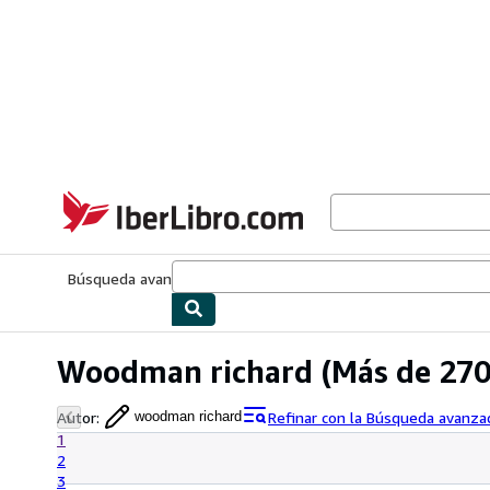
Pasar al contenido principal
IberLibro.com
Búsqueda avanzada
Colecciones
Libros antiguos
Arte y colecc
Woodman richard
(Más de 270
Autor
:
Refinar con la Búsqueda avanza
woodman richard
1
2
3