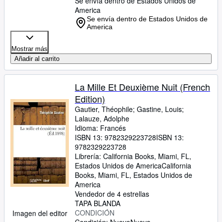
Se envía dentro de Estados Unidos de
America
Se envía dentro de Estados Unidos de
America
Mostrar más
Añadir al carrito
La Mille Et Deuxième Nuit (French
Edition)
Gautier, Théophile
;
Gastine, Louis
;
Lalauze, Adolphe
Idioma: Francés
ISBN 13:
9782329223728
ISBN 13:
9782329223728
Librería:
California Books, Miami, FL,
Estados Unidos de America
California
Books
,
Miami, FL, Estados Unidos de
America
Vendedor de 4 estrellas
TAPA BLANDA
CONDICIÓN
Imagen del editor