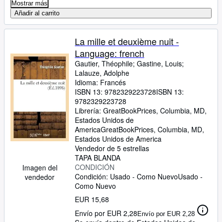
Mostrar más
Añadir al carrito
La mille et deuxième nuit -
Language: french
Gautier, Théophile
;
Gastine, Louis
;
Lalauze, Adolphe
Idioma: Francés
ISBN 13:
9782329223728
ISBN 13:
9782329223728
Librería:
GreatBookPrices, Columbia, MD,
Estados Unidos de
America
GreatBookPrices
,
Columbia, MD,
Estados Unidos de America
Vendedor de 5 estrellas
TAPA BLANDA
CONDICIÓN
Imagen del
Condición: Usado - Como Nuevo
Usado -
vendedor
Como Nuevo
EUR 15,68
Envío por EUR 2,28
Envío por EUR 2,28