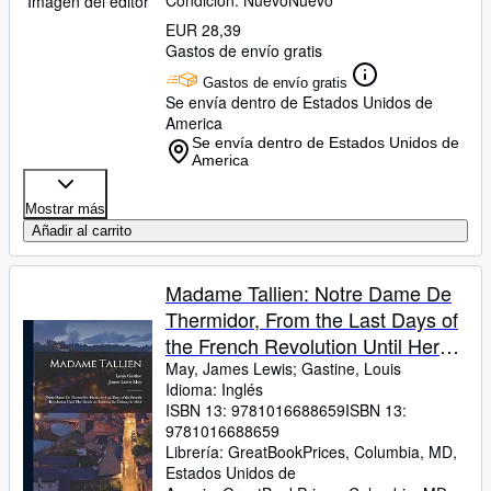
Condición: Nuevo
Nuevo
Imagen del editor
EUR 28,39
Gastos de envío gratis
Gastos de envío gratis
Se envía dentro de Estados Unidos de
America
Se envía dentro de Estados Unidos de
America
Mostrar más
Añadir al carrito
Madame Tallien: Notre Dame De
Thermidor, From the Last Days of
the French Revolution Until Her
Death As Princess De Chimay in
May, James Lewis
;
Gastine, Louis
Idioma: Inglés
1835
ISBN 13:
9781016688659
ISBN 13:
9781016688659
Librería:
GreatBookPrices, Columbia, MD,
Estados Unidos de