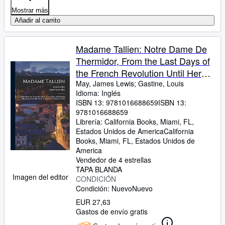
Mostrar más
Añadir al carrito
Madame Tallien: Notre Dame De
Thermidor, From the Last Days of
the French Revolution Until Her
Death As Princess De Chimay in
May, James Lewis
;
Gastine, Louis
Idioma: Inglés
1835
ISBN 13:
9781016688659
ISBN 13:
9781016688659
Librería:
California Books, Miami, FL,
Estados Unidos de America
California
Books
,
Miami, FL, Estados Unidos de
America
Vendedor de 4 estrellas
TAPA BLANDA
Imagen del editor
CONDICIÓN
Condición: Nuevo
Nuevo
EUR 27,63
Gastos de envío gratis