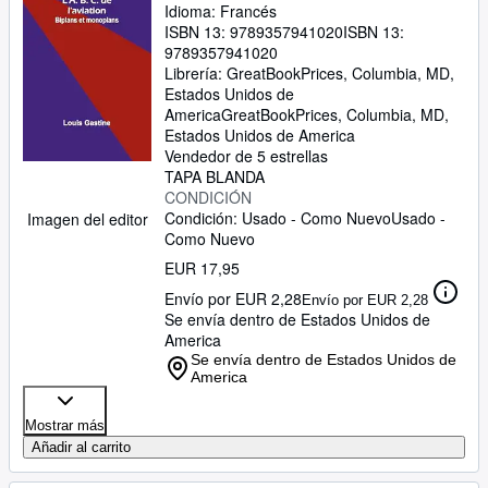
Idioma: Francés
ISBN 13:
9789357941020
ISBN 13:
9789357941020
Librería:
GreatBookPrices, Columbia, MD,
Estados Unidos de
America
GreatBookPrices
,
Columbia, MD,
Estados Unidos de America
Vendedor de 5 estrellas
TAPA BLANDA
CONDICIÓN
Condición: Usado - Como Nuevo
Usado -
Imagen del editor
Como Nuevo
EUR 17,95
Envío por EUR 2,28
Envío por EUR 2,28
Se envía dentro de Estados Unidos de
America
Se envía dentro de Estados Unidos de
America
Mostrar más
Añadir al carrito