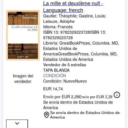
Colecciones
La mille et deuxième nuit -
Language: french
Libros antiguos
Gautier, Théophile
;
Gastine, Louis
;
Arte y coleccionismo
Lalauze, Adolphe
Idioma: Francés
Vendedores
ISBN 13:
9782329223728
ISBN 13:
9782329223728
Comenzar a vender
Librería:
GreatBookPrices, Columbia, MD,
Estados Unidos de
Ayuda
America
GreatBookPrices
,
Columbia, MD,
Estados Unidos de America
CERRAR
Vendedor de 5 estrellas
TAPA BLANDA
CONDICIÓN
Imagen del
Condición: Nuevo
Nuevo
vendedor
EUR 14,74
Envío por EUR 2,28
Envío por EUR 2,28
Se envía dentro de Estados Unidos de
America
Se envía dentro de Estados Unidos de
America