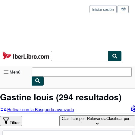
Iniciar sesión
Pasar al contenido principal
IberLibro.com
Menú
Mi cuenta
Gastine louis
(294 resultados)
Consultar mis pedidos
Refinar con la Búsqueda avanzada
Cerrar sesión
Clasificar por: Relevancia
Clasificar por...
Filtrar
Búsqueda avanzada