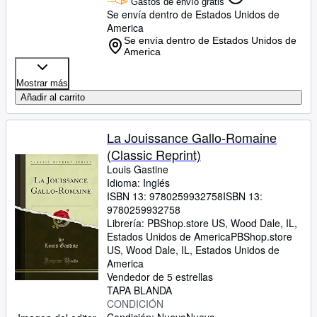
Gastos de envío gratis
Se envía dentro de Estados Unidos de
America
Se envía dentro de Estados Unidos de
America
Mostrar más
Añadir al carrito
La Jouissance Gallo-Romaine
(Classic Reprint)
Louis Gastine
Idioma: Inglés
ISBN 13:
9780259932758
ISBN 13:
9780259932758
Librería:
PBShop.store US, Wood Dale, IL,
Estados Unidos de America
PBShop.store
US
,
Wood Dale, IL, Estados Unidos de
America
Vendedor de 5 estrellas
TAPA BLANDA
CONDICIÓN