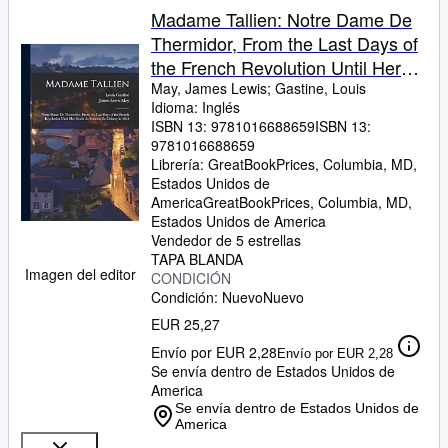
Madame Tallien: Notre Dame De
Thermidor, From the Last Days of
the French Revolution Until Her
Death As Princess De Chimay in
May, James Lewis
;
Gastine, Louis
Idioma: Inglés
1835
ISBN 13:
9781016688659
ISBN 13:
9781016688659
Librería:
GreatBookPrices, Columbia, MD,
Estados Unidos de
America
GreatBookPrices
,
Columbia, MD,
Estados Unidos de America
Vendedor de 5 estrellas
TAPA BLANDA
Imagen del editor
CONDICIÓN
Condición: Nuevo
Nuevo
EUR 25,27
Envío por EUR 2,28
Envío por EUR 2,28
Se envía dentro de Estados Unidos de
America
Se envía dentro de Estados Unidos de
America