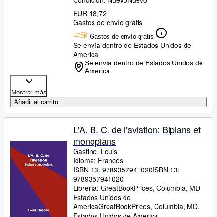
Condición: Nuevo
Nuevo
EUR 18,72
Gastos de envío gratis
Gastos de envío gratis
Se envía dentro de Estados Unidos de
America
Se envía dentro de Estados Unidos de
America
Mostrar más
Añadir al carrito
L'A. B. C. de l'aviation: Biplans et
monoplans
Gastine, Louis
Idioma: Francés
ISBN 13:
9789357941020
ISBN 13:
9789357941020
Librería:
GreatBookPrices, Columbia, MD,
Estados Unidos de
America
GreatBookPrices
,
Columbia, MD,
Estados Unidos de America