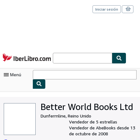
Iniciar sesión
Pasar al contenido principal
IberLibro.com
Menú
Mi cuenta
Better World Books Ltd
Consultar mis pedidos
Dunfermline, Reino Unido
Cerrar sesión
Vendedor de 5 estrellas
Vendedor de AbeBooks desde 13
Búsqueda avanzada
de octubre de 2008