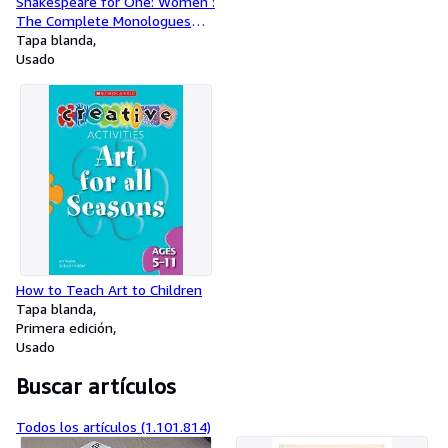
Shakespeare for One: Women :
The Complete Monologues
and Audition Pieces
Tapa blanda
Usado
How to Teach Art to Children
Tapa blanda
Primera edición
Usado
Buscar artículos
Todos los artículos (1.101.814)