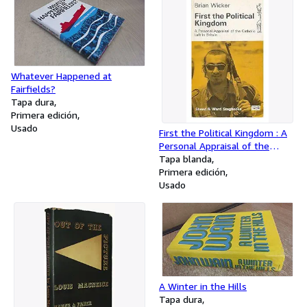
Whatever Happened at
Fairfields?
Tapa dura
Primera edición
Usado
First the Political Kingdom : A
Personal Appraisal of the
Catholic Left in Britain
Tapa blanda
Primera edición
Usado
A Winter in the Hills
Tapa dura