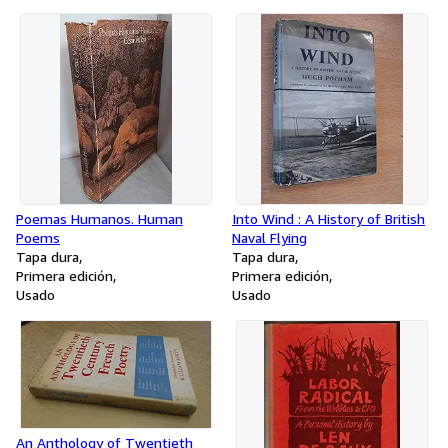
Poemas Humanos. Human
Into Wind : A History of British
Poems
Naval Flying
Tapa dura
Tapa dura
Primera edición
Primera edición
Usado
Usado
An Anthology of Twentieth