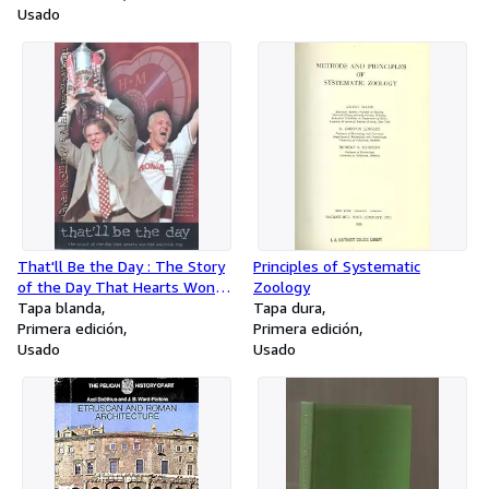
Usado
That'll Be the Day : The Story
Principles of Systematic
of the Day That Hearts Won
Zoology
the Scottish Cup
Tapa blanda
Tapa dura
Primera edición
Primera edición
Usado
Usado