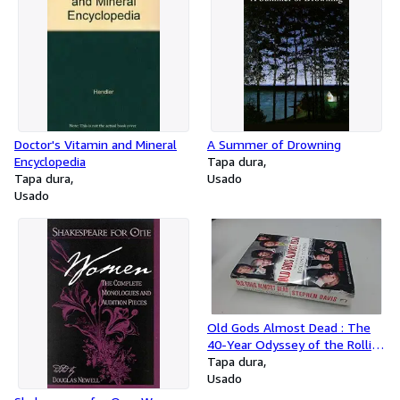
Doctor's Vitamin and Mineral
A Summer of Drowning
Encyclopedia
Tapa dura
Tapa dura
Usado
Usado
Old Gods Almost Dead : The
40-Year Odyssey of the Rolling
Stones
Tapa dura
Usado