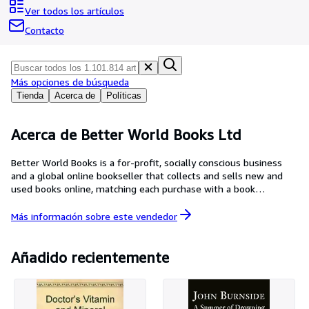
Colecciones
Ver todos los artículos
Libros antiguos
Contacto
Arte y coleccionismo
Vendedores
Más opciones de búsqueda
Tienda
Acerca de
Políticas
Comenzar a vender
Ayuda
Acerca de Better World Books Ltd
CERRAR
Better World Books is a for-profit, socially conscious business
and a global online bookseller that collects and sells new and
used books online, matching each purchase with a book
donation. Each sale generates funds for literacy and education
initiatives in the U.S., the U.K., and around the world. Since its
Más información sobre este
vendedor
launch in 2003, Better World Books has raised over $35 million
for libraries and literacy, donated over 38 million books, and
reused or recycled more than 475 million books.
Añadido recientemente