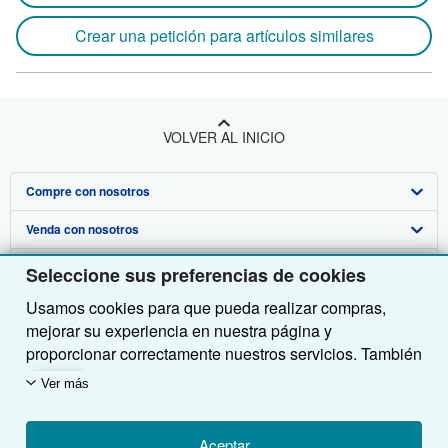
Crear una petición para artículos similares
VOLVER AL INICIO
Compre con nosotros
Venda con nosotros
Búsqueda avanzada
Sobre nosotros
Colecciones
Comenzar a vender
Seleccione sus preferencias de cookies
Usamos cookies para que pueda realizar compras,
Obtener Ayuda
Mi cuenta
Únase a nuestro programa de afiliados
Sobre IberLibro
mejorar su experiencia en nuestra página y
Otras compañías de AbeBooks
Mis pedidos
Recomiende un vendedor
Medios
Preguntas frecuentes y guías
proporcionar correctamente nuestros servicios. También
utilizamos cookies para comprender el modo en que los
Siga a IberLibro
Ver carrito
Empleo
Atención al Cliente
AbeBooks.com
Ver más
clientes utilizan nuestros servicios (por ejemplo,
midiendo las visitas al sitio) y así poder realizar
Política de Privacidad
AbeBooks.co.uk
mejoras. Si está de acuerdo, también utilizaremos
Aceptar