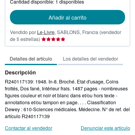
Cantidad disponible: 1 disponibles
las
tarifas
de
Añadir al carrito
envío
Vendido por
Le-Livre
,
SABLONS, Francia
(vendedor
Calificación
de 5 estrellas)
del
vendedor:
Detalles del artículo
Los detalles del vendedor
5
de
Descripción
5
estrellas
R240117139: 1948. In-8. Broché. Etat d'usage, Coins
frottés, Dos fané, Intérieur frais. 1487 pages - nombreuses
figures couleur et noir et blanc dans et/ou hors texte -
annotations et/ou tampon en page. . . . Classification
Dewey : 610-Sciences médicales. Médecine.
N° de ref. del
artículo R240117139
Contactar al vendedor
Denunciar este artículo