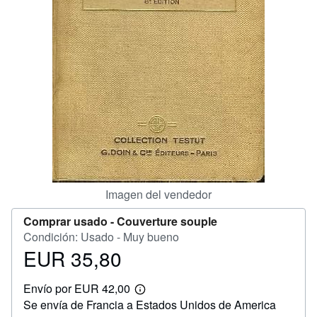
CERRAR
Imagen del vendedor
Comprar usado -
Couverture souple
Condición: Usado - Muy bueno
EUR 35,80
Precio
EUR
Envío por EUR 42,00
35,80
Más
Se envía de Francia a Estados Unidos de America
información
sobre