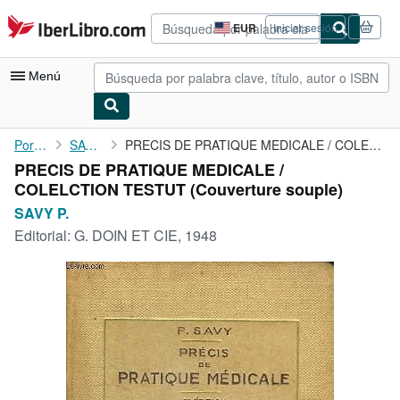
Pasar al contenido principal
IberLibro.com
EUR
Iniciar sesión
Preferencias
de
compra
Menú
del
sitio.
Mi cuenta
Portada
SAVY P.
PRECIS DE PRATIQUE MEDICALE / COLELCTION TESTUT
PRECIS DE PRATIQUE MEDICALE /
Consultar mis pedidos
COLELCTION TESTUT (Couverture souple)
Búsqueda avanzada
SAVY P.
Editorial:
G. DOIN ET CIE, 1948
Colecciones
Libros antiguos
Arte y coleccionismo
Vendedores
Comenzar a vender
Ayuda