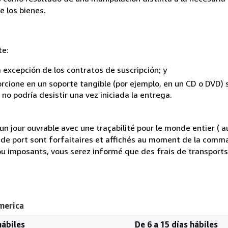
e los bienes.
te:
a excepción de los contratos de suscripción; y
rcione en un soporte tangible (por ejemplo, en un CD o DVD) si
o podría desistir una vez iniciada la entrega.
 jour ouvrable avec une traçabilité pour le monde entier (
is de port sont forfaitaires et affichés au moment de la comma
ou imposants, vous serez informé que des frais de transport
merica
hábiles
De 6 a 15 días hábiles