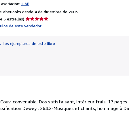
asociación:
ILAB
e AbeBooks desde 4 de diciembre de 2003
Calificación
e 5 estrellas)
del
ículos de este vendedor
vendedor:
5
de
os
los ejemplares de este libro
5
estrellas
ouv. convenable, Dos satisfaisant, Intérieur frais. 17 pages
 Classification Dewey : 264.2-Musiques et chants, hommage à Di