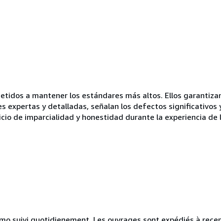
idos a mantener los estándares más altos. Ellos garantizan 
es expertas y detalladas, señalan los defectos significativos 
icio de imparcialidad y honestidad durante la experiencia de 
simo suivi quotidienement. Les ouvrages sont expédiés à rece