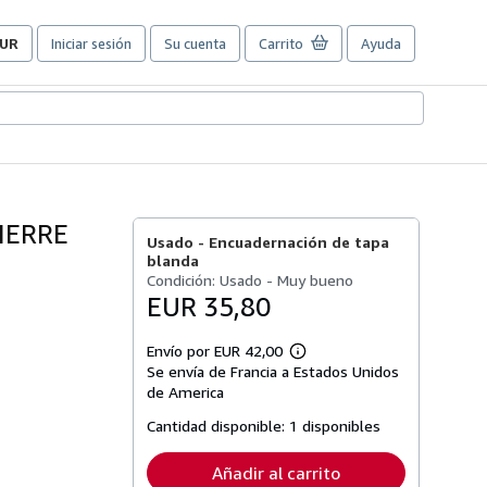
UR
Iniciar sesión
Su cuenta
Carrito
Ayuda
referencias
e
ompra
el
itio.
IERRE
Usado -
Encuadernación de tapa
blanda
Condición: Usado - Muy bueno
EUR 35,80
Envío por EUR 42,00
Más
Se envía de Francia a Estados Unidos
información
sobre
de America
las
tarifas
Cantidad disponible:
1 disponibles
de
envío
Añadir al carrito