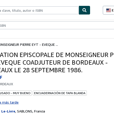
E
P
d
c
ionismo
Vendedores
Comenzar a vender
d
s
SEIGNEUR PIERRE EYT - EVEQUE ...
ATION EPISCOPALE DE MONSEIGNEUR P
 EVEQUE COADJUTEUR DE BORDEAUX -
AUX LE 28 SEPTEMBRE 1986.
F
RDEAUX
 USADO - MUY BUENO
ENCUADERNACIÓN DE TAPA BLANDA
a más tarde
r
Le-Livre
,
SABLONS, Francia