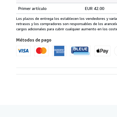
Cantidad
Tarifas
del
Primer artículo
EUR 42.00
pedido
de
envío
Los plazos de entrega los establecen los vendedores y varían
de
retrasos y los compradores son responsables de los arancel
Francia
cargos adicionales para cubrir cualquier aumento en los coste
a
Métodos de pago
Estados
Unidos
de
America