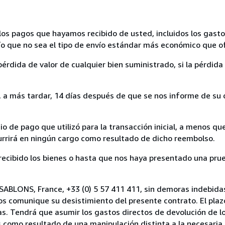
los pagos que hayamos recibido de usted, incluidos los gasto
nvío que no sea el tipo de envío estándar más económico que 
rdida de valor de cualquier bien suministrado, si la pérdida 
a más tardar, 14 días después de que se nos informe de su d
 de pago que utilizó para la transacción inicial, a menos q
currirá en ningún cargo como resultado de dicho reembolso.
cibido los bienes o hasta que nos haya presentado una prue
 SABLONS, France, +33 (0) 5 57 411 411, sin demoras indebidas
nos comunique su desistimiento del presente contrato. El plaz
as. Tendrá que asumir los gastos directos de devolución de lo
s como resultado de una manipulación distinta a la necesaria 