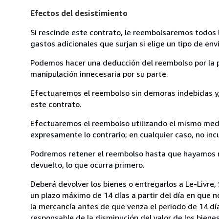
Efectos del desistimiento
Si rescinde este contrato, le reembolsaremos todos 
gastos adicionales que surjan si elige un tipo de e
Podemos hacer una deducción del reembolso por la pé
manipulación innecesaria por su parte.
Efectuaremos el reembolso sin demoras indebidas y, 
este contrato.
Efectuaremos el reembolso utilizando el mismo medio
expresamente lo contrario; en cualquier caso, no in
Podremos retener el reembolso hasta que hayamos re
devuelto, lo que ocurra primero.
Deberá devolver los bienes o entregarlos a Le-Livre,
un plazo máximo de 14 días a partir del día en que 
la mercancía antes de que venza el periodo de 14 dí
responsable de la disminución del valor de los biene