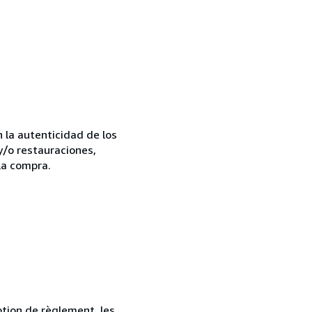
la autenticidad de los
y/o restauraciones,
la compra.
ption de règlement, les