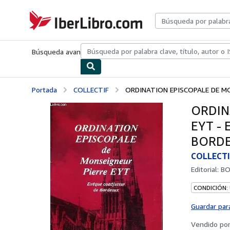
Pasar al contenido principal
IberLibro.com
Búsqueda avanzada
Colecciones
Libros antiguos
Arte y colecc
Portada
COLLECTIF
ORDINATION EPISCOPALE DE MON
ORDIN
EYT -
BORDE
COLLECTI
Editorial:
BO
CONDICIÓN:
Guardar par
Vendido po