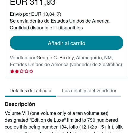
EUR 311,93
Precio
EUR
Envío por EUR 13,84
311,93
Más
Se envía dentro de Estados Unidos de America
información
sobre
Cantidad disponible: 1 disponibles
las
tarifas
de
Añadir al carrito
envío
Vendido por
George C. Baxley
,
Alamogordo, NM,
Calif
Estados Unidos de America
(vendedor de 2 estrellas)
del
vend
2
Detalles del artículo
Los detalles del vendedor
de
5
Descripción
estre
Volume VIII (one volume only of a ten volume set),
designated "Edition de Luxe" limited to 750 numbered
copies this being number 134, folio (12 1/2 x 15+ in), silk