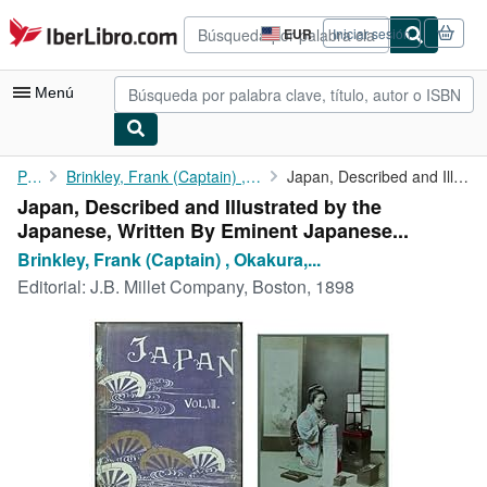
Pasar al contenido principal
IberLibro.com
EUR
Iniciar sesión
Preferencias
de
compra
Menú
del
sitio.
Mi cuenta
Portada
Brinkley, Frank (Captain) , Okakura, Kakuzo, Ogawa, K (Kazumasa)
Japan, Described and Illustrated by the Japanese, Written By ...
Japan, Described and Illustrated by the
Consultar mis pedidos
Japanese, Written By Eminent Japanese...
Búsqueda avanzada
Brinkley, Frank (Captain) , Okakura,...
Editorial:
J.B. Millet Company, Boston, 1898
Colecciones
Libros antiguos
Arte y coleccionismo
Vendedores
Comenzar a vender
Ayuda