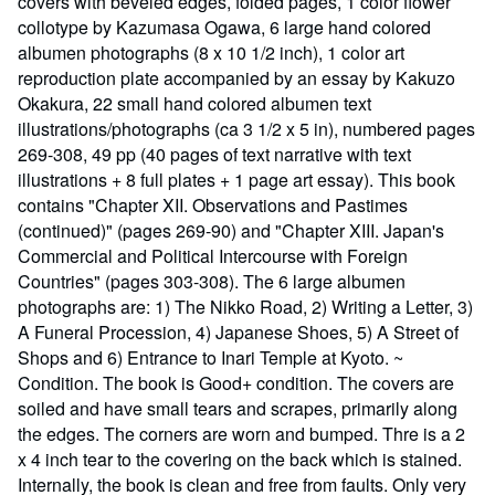
covers with beveled edges, folded pages, 1 color flower
collotype by Kazumasa Ogawa, 6 large hand colored
albumen photographs (8 x 10 1/2 inch), 1 color art
reproduction plate accompanied by an essay by Kakuzo
Okakura, 22 small hand colored albumen text
illustrations/photographs (ca 3 1/2 x 5 in), numbered pages
269-308, 49 pp (40 pages of text narrative with text
illustrations + 8 full plates + 1 page art essay). This book
contains "Chapter XII. Observations and Pastimes
(continued)" (pages 269-90) and "Chapter XIII. Japan's
Commercial and Political Intercourse with Foreign
Countries" (pages 303-308). The 6 large albumen
photographs are: 1) The Nikko Road, 2) Writing a Letter, 3)
A Funeral Procession, 4) Japanese Shoes, 5) A Street of
Shops and 6) Entrance to Inari Temple at Kyoto. ~
Condition. The book is Good+ condition. The covers are
soiled and have small tears and scrapes, primarily along
the edges. The corners are worn and bumped. Thre is a 2
x 4 inch tear to the covering on the back which is stained.
Internally, the book is clean and free from faults. Only very