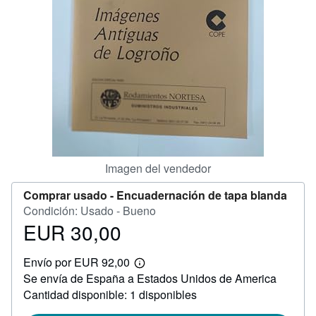
CERRAR
Imagen del vendedor
Comprar usado -
Encuadernación de tapa blanda
Condición: Usado - Bueno
EUR 30,00
Precio
EUR
Envío por EUR 92,00
30,00
Más
Se envía de España a Estados Unidos de America
información
sobre
Cantidad disponible: 1 disponibles
las
tarifas