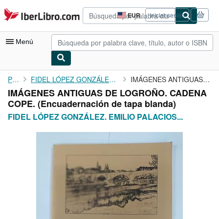
Pasar al contenido principal
IberLibro.com
EUR
Iniciar sesión
Preferencias
de
compra
Menú
del
sitio.
Mi cuenta
Portada
FIDEL LÓPEZ GONZÁLEZ. EMILIO PALACIOS SAIZ. TDK793
IMÁGENES ANTIGUAS DE LOGROÑO. CADENA COPE.
IMÁGENES ANTIGUAS DE LOGROÑO. CADENA
Consultar mis pedidos
COPE. (Encuadernación de tapa blanda)
Búsqueda avanzada
FIDEL LÓPEZ GONZÁLEZ. EMILIO PALACIOS...
Colecciones
Libros antiguos
Arte y coleccionismo
Vendedores
Comenzar a vender
Ayuda