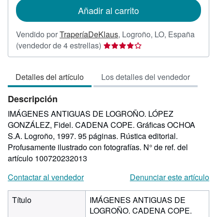
de
Añadir al carrito
envío
Vendido por
TraperíaDeKlaus
,
Logroño, LO, España
Calificación
(vendedor de 4 estrellas)
del
vendedor:
Detalles del artículo
Los detalles del vendedor
4
de
Descripción
5
estrellas
IMÁGENES ANTIGUAS DE LOGROÑO. LÓPEZ
GONZÁLEZ, Fidel. CADENA COPE. Gráficas OCHOA
S.A. Logroño, 1997. 95 páginas. Rústica editorial.
Profusamente ilustrado con fotografías.
N° de ref. del
artículo 100720232013
Contactar al vendedor
Denunciar este artículo
Título
IMÁGENES ANTIGUAS DE
LOGROÑO. CADENA COPE.