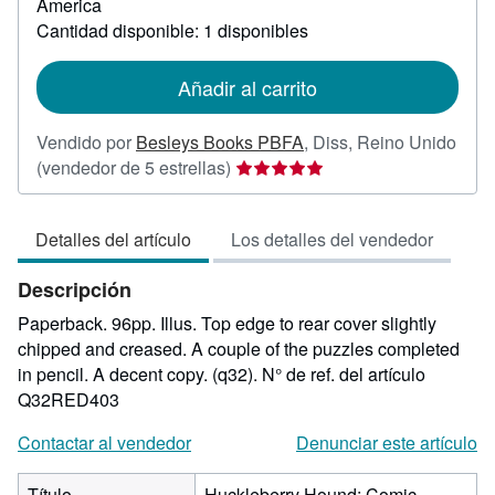
America
las
Cantidad disponible: 1 disponibles
tarifas
de
envío
Añadir al carrito
Vendido por
Besleys Books PBFA
,
Diss, Reino Unido
Calificación
(vendedor de 5 estrellas)
del
vendedor:
Detalles del artículo
Los detalles del vendedor
5
de
Descripción
5
estrellas
Paperback. 96pp. Illus. Top edge to rear cover slightly
chipped and creased. A couple of the puzzles completed
in pencil. A decent copy. (q32).
N° de ref. del artículo
Q32RED403
Contactar al vendedor
Denunciar este artículo
Título
Huckleberry Hound: Comic