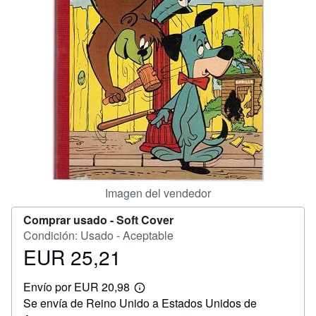
CERRAR
Imagen del vendedor
Comprar usado -
Soft Cover
Condición: Usado - Aceptable
EUR 25,21
Precio
EUR
Envío por EUR 20,98
25,21
Más
Se envía de Reino Unido a Estados Unidos de
información
sobre