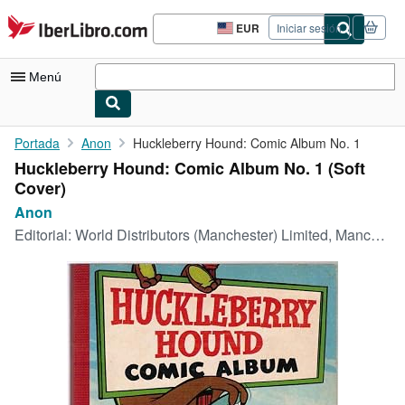
Pasar al contenido principal
IberLibro.com
EUR
Iniciar sesión
Preferencias
de
compra
Menú
del
sitio.
Mi cuenta
Portada
Anon
Huckleberry Hound: Comic Album No. 1
Huckleberry Hound: Comic Album No. 1 (Soft
Consultar mis pedidos
Cover)
Búsqueda avanzada
Anon
Editorial:
World Distributors (Manchester) Limited, Manchester, 1960
Colecciones
Libros antiguos
Arte y coleccionismo
Vendedores
Comenzar a vender
Ayuda