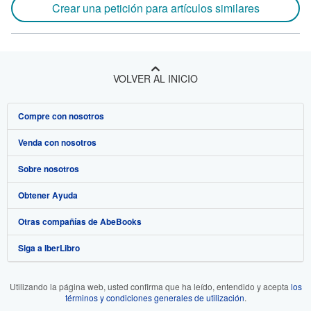
Crear una petición para artículos similares
VOLVER AL INICIO
Compre con nosotros
Venda con nosotros
Búsqueda avanzada
Sobre nosotros
Colecciones
Comenzar a vender
Obtener Ayuda
Mi cuenta
Únase a nuestro programa de afiliados
Sobre IberLibro
Otras compañías de AbeBooks
Mis pedidos
Recomiende un vendedor
Medios
Preguntas frecuentes y guías
Siga a IberLibro
Ver carrito
Empleo
Atención al Cliente
AbeBooks.com
Política de Privacidad
AbeBooks.co.uk
Utilizando la página web, usted confirma que ha leído, entendido y acepta
los
términos y condiciones generales de utilización
.
Preferencias de cookies
AbeBooks.de