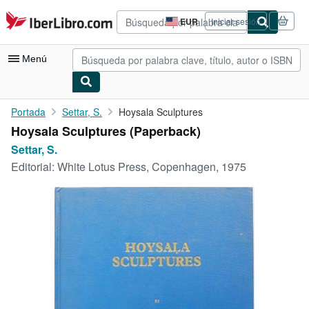
Pasar al contenido principal
IberLibro.com
EUR
Iniciar sesión
Preferencias
de
compra
Menú
del
sitio.
Mi cuenta
Portada
Settar, S.
Hoysala Sculptures
Hoysala Sculptures (Paperback)
Consultar mis pedidos
Settar, S.
Búsqueda avanzada
Editorial:
White Lotus Press, Copenhagen, 1975
Colecciones
Libros antiguos
Arte y coleccionismo
Vendedores
Comenzar a vender
Ayuda