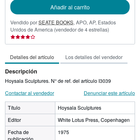
de
Añadir al carrito
envío
Vendido por
SEATE BOOKS
,
APO, AP, Estados
Calificación
Unidos de America
(vendedor de 4 estrellas)
del
vendedor:
4
Detalles del artículo
Los detalles del vendedor
de
5
Descripción
estrellas
Hoysala Sculptures.
N° de ref. del artículo I3039
Contactar al vendedor
Denunciar este artículo
Título
Hoysala Sculptures
Editor
White Lotus Press, Copenhagen
Fecha de
1975
publicación