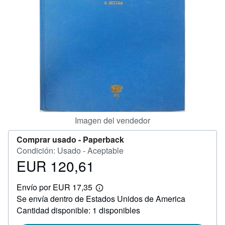
CERRAR
Imagen del vendedor
Comprar usado -
Paperback
Condición: Usado - Aceptable
EUR 120,61
Precio
EUR
Envío por EUR 17,35
120,61
Más
Se envía dentro de Estados Unidos de America
información
sobre
Cantidad disponible: 1 disponibles
las
tarifas