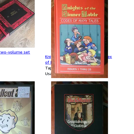
 two-volume set
Knights of the Dinner Table: Codex
of Many Tales
Tapa dura
Usado