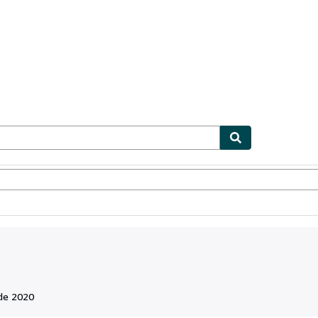
ionismo
Vendedores
Comenzar a vender
de 2020