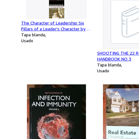
The Character of Leadership Six
Pillars of a Leader's Character by
Gregg T. Johnson (1982-05-03)
Tapa blanda
Usado
SHOOTING THE 22 RI
HANDBOOK NO 3
Tapa blanda
Usado