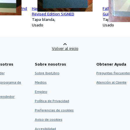
th Edition (2nd
Hacklopedia of Beasts Paperback
Fallout 3: Pri
Revised Edition SIGNED
Guide
Tapa blanda
Tapa dura
Usado
Usado
Volver al inicio
sotros
Sobre nosotros
Obtener Ayuda
der
Sobre IberLibro
Preguntas frecuentes
 programa de
Medios
Atención al Cliente
Empleo
vendedor
Política de Privacidad
Preferencias de cookies
Aviso de cookies
Accesibilidad