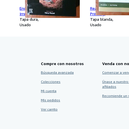
Encyclopedia of Infection and
Real Estate Finance 9
Immunity-Volume 4 only
Printing)
Tapa dura
Tapa blanda
Usado
Usado
Compre con nosotros
Venda con no
Búsqueda avanzada
Comenzar a ven
Colecciones
Únase a nuestro
afiliados
Mi cuenta
Recomiende un 
Mis pedidos
Ver carrito