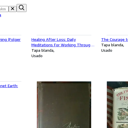
a
ing (Folger
Healing After Loss: Daily
The Courage to
Meditations For Working Through
Tapa blanda
Grief
Tapa blanda
Usado
Usado
net Earth: