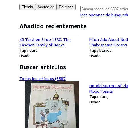
Tienda
Acerca de
Políticas
Más opciones de búsqued
Añadido recientemente
45 Taschen Since 1980: The
Much Ado About Noth
Taschen Family of Books
Shakespeare Library)
Tapa dura
Tapa blanda
Usado
Usado
Buscar artículos
Todos los artículos (6387)
Untold Secrets of Pla
Flood Fossils
Tapa dura
Usado