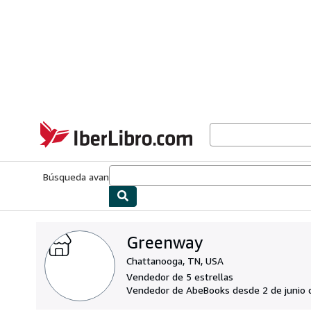
Pasar al contenido principal
IberLibro.com
Búsqueda avanzada
Colecciones
Libros antiguos
Arte y colecc
Greenway
Chattanooga, TN, USA
Vendedor de 5 estrellas
Vendedor de AbeBooks desde 2 de junio 