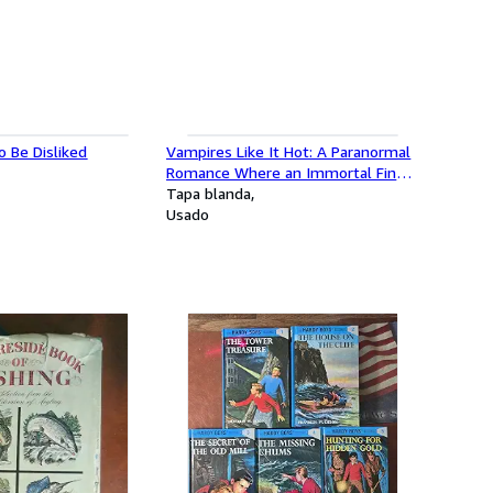
 Be Disliked
Vampires Like It Hot: A Paranormal
Romance Where an Immortal Finds
His Life Mate on an Island Resort
Tapa blanda
(An Argeneau Novel, 28)
Usado