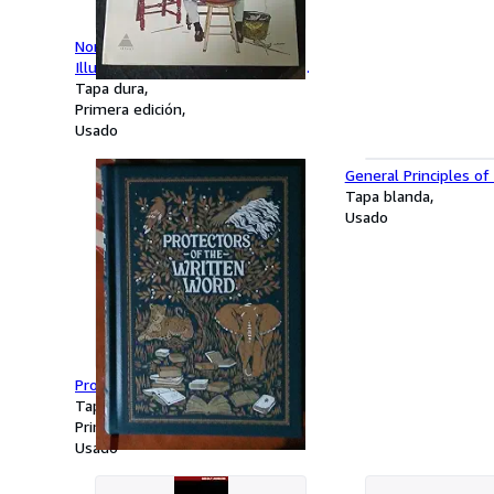
Norman Rockwell Artist And
Illustrator Hardcover 1970 First
Edition
Tapa dura
Primera edición
Usado
General Principles of
Tapa blanda
Usado
Protectors of the Written Word
Tapa dura
Primera edición
Usado