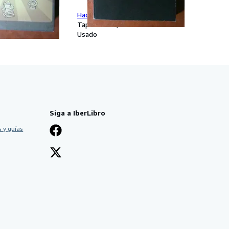
ma Official Game
HackMaster GameMaster's Guide
Tapa blanda
Usado
Siga a IberLibro
 y guías