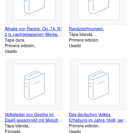
Athalia von Racine. Op. 74. N°
Randzeichnungen.
2 d. nachgelassenen Werke.
Tapa blanda
Clavierauszug nach d. Original-
Tapa dura
Primera edición
Partitur bearb. v. J.Rietz.
Primera edición
Usado
Usado
Volkslieder von Goethe im
Des deutschen Volkes
Elsaß gesammelt mit Melodien
Erhebung im Jahre 1848, sein
und Varianten aus Lothringen
Tapa blanda
Kampf um freie Institutionen
Primera edición
u. dem Faksimiledruck der
Firmado
und sein Siegesjubel. Ein
Usado