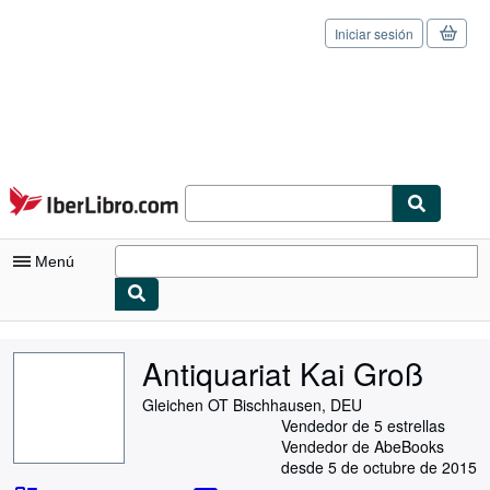
Iniciar sesión
Pasar al contenido principal
IberLibro.com
Menú
Mi cuenta
Antiquariat Kai Groß
Consultar mis pedidos
Gleichen OT Bischhausen, DEU
Cerrar sesión
Vendedor de 5 estrellas
Vendedor de AbeBooks
Búsqueda avanzada
desde 5 de octubre de 2015