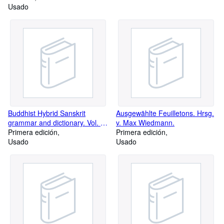
Straßburger Goethe-
Usado
Volks- und Erinnerungsbuch für
Handschrift.
die Mit- und Nachwelt.
Buddhist Hybrid Sanskrit
Ausgewählte Feuilletons. Hrsg.
grammar and dictionary. Vol. 1:
v. Max Wiedmann.
Grammar. Vol. II: Dictionary
Primera edición
Primera edición
Usado
Usado