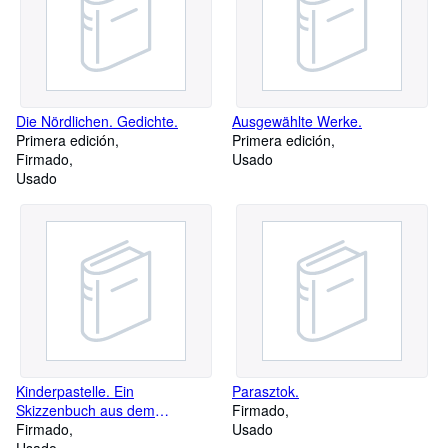
Die Nördlichen. Gedichte.
Ausgewählte Werke.
Primera edición
Primera edición
Firmado
Usado
Usado
Kinderpastelle. Ein
Parasztok.
Skizzenbuch aus dem
Firmado
Märchenland der ersten
Firmado
Usado