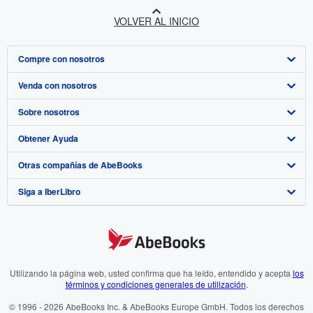
VOLVER AL INICIO
Compre con nosotros
Venda con nosotros
Búsqueda avanzada
Sobre nosotros
Colecciones
Comenzar a vender
Obtener Ayuda
Mi cuenta
Únase a nuestro programa de afiliados
Sobre IberLibro
Otras compañías de AbeBooks
Mis pedidos
Recomiende un vendedor
Medios
Preguntas frecuentes y guías
Siga a IberLibro
Ver carrito
Empleo
Atención al Cliente
AbeBooks.com
Política de Privacidad
AbeBooks.co.uk
Preferencias de cookies
AbeBooks.de
Aviso de cookies
AbeBooks.fr
Utilizando la página web, usted confirma que ha leído, entendido y acepta
los
términos y condiciones generales de utilización
.
Accesibilidad
AbeBooks.it
© 1996 - 2026 AbeBooks Inc. & AbeBooks Europe GmbH. Todos los derechos