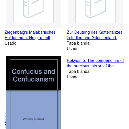
Ziegenbalg's Malabarisches
Zur Deutung des Göttertanzes
Heidenthum. Hrsg. u. mit
in Indien und Griechenland.
Indices vers. von W. Caland.
Usado
Eine
Tapa blanda
religionsphänomenologische
Usado
Betrachtung.
Hôkyôsho. The compendium of
the precious mirror' of the
monk Yukai.
Tapa blanda
Usado
Confucius and Confucianism.
Transl. into Engl. by George
H.Danton and Annina Periam
Tapa dura