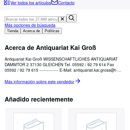
Colecciones
Ver todos los artículos
Contacto
Libros antiguos
Arte y coleccionismo
Más opciones de búsqueda
Vendedores
Tienda
Acerca de
Políticas
Comenzar a vender
Acerca de Antiquariat Kai Groß
Ayuda
Antiquariat Kai Groß WISSENSCHAFTLICHES ANTIQUARIAT
CERRAR
DAMMTOR 2 37130 GLEICHEN Tel. 05592 / 92 79 614 Fax
05592 / 92 79 615 ------------- E-Mail: antiquariat.kai.gross@t-
online.de------------- Webshop: http://www.antiquariat-kai-gross.de
Más información sobre este
vendedor
Añadido recientemente