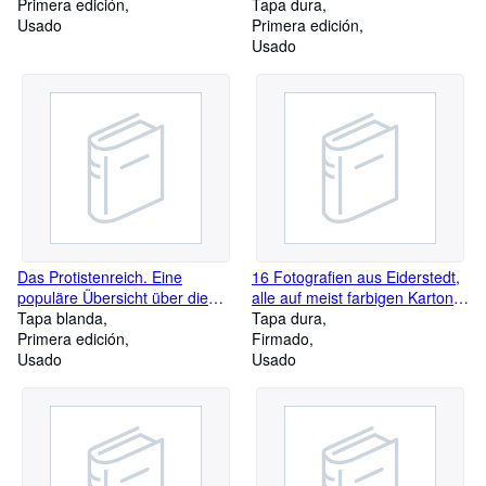
Primera edición
Urkunden aus den Venez.
Tapa dura
Usado
Archive.
Primera edición
Usado
Das Protistenreich. Eine
16 Fotografien aus Eiderstedt,
populäre Übersicht über die
alle auf meist farbigen Karton
Formengebiete der niedersten
Tapa blanda
aufgezogen. Bildgr. ca. 8,5-
Tapa dura
Lebewesen.
Primera edición
12:14,5-17,5 cm, Kartongr. ca.
Firmado
Usado
23,5:31 cm.
Usado