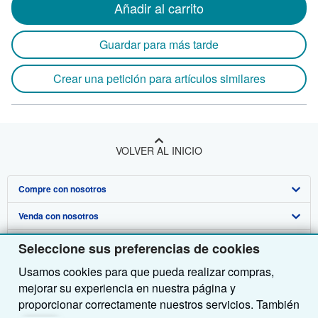
Añadir al carrito
Guardar para más tarde
Crear una petición para artículos similares
VOLVER AL INICIO
Compre con nosotros
Venda con nosotros
Búsqueda avanzada
Sobre nosotros
Colecciones
Comenzar a vender
Seleccione sus preferencias de cookies
Usamos cookies para que pueda realizar compras,
Obtener Ayuda
Mi cuenta
Únase a nuestro programa de afiliados
Sobre IberLibro
mejorar su experiencia en nuestra página y
Otras compañías de AbeBooks
Mis pedidos
Recomiende un vendedor
Medios
Preguntas frecuentes y guías
proporcionar correctamente nuestros servicios. También