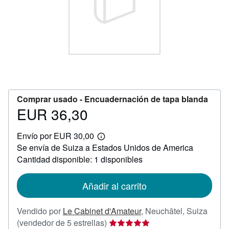
CERRAR
Comprar usado -
Encuadernación de tapa blanda
EUR 36,30
Precio
EUR
Envío por EUR 30,00
36,30
Más
Se envía de Suiza a Estados Unidos de America
información
sobre
Cantidad disponible: 1 disponibles
las
tarifas
de
Añadir al carrito
envío
Vendido por
Le Cabinet d'Amateur
,
Neuchâtel, Suiza
Calificación
(vendedor de 5 estrellas)