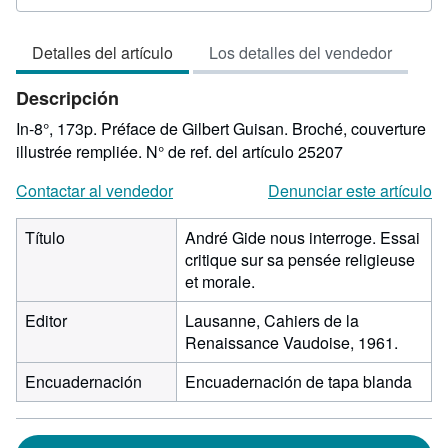
del
vendedor:
Detalles del artículo
Los detalles del vendedor
5
de
Descripción
5
estrellas
In-8°, 173p. Préface de Gilbert Guisan. Broché, couverture
illustrée rempliée.
N° de ref. del artículo 25207
Contactar al vendedor
Denunciar este artículo
Título
André Gide nous interroge. Essai
critique sur sa pensée religieuse
et morale.
Editor
Lausanne, Cahiers de la
Renaissance Vaudoise, 1961.
Encuadernación
Encuadernación de tapa blanda