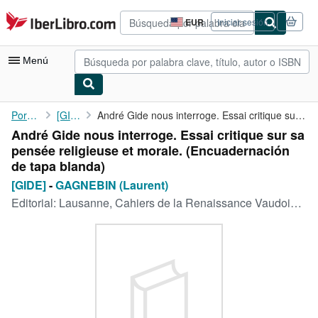
Pasar al contenido principal
IberLibro.com
EUR
Iniciar sesión
Preferencias
de
compra
Menú
del
sitio.
Mi cuenta
Portada
[GIDE]
André Gide nous interroge. Essai critique sur sa pensée ...
André Gide nous interroge. Essai critique sur sa
Consultar mis pedidos
pensée religieuse et morale. (Encuadernación
Búsqueda avanzada
de tapa blanda)
[GIDE]
-
GAGNEBIN (Laurent)
Colecciones
Editorial:
Lausanne, Cahiers de la Renaissance Vaudoise, 1961.
Libros antiguos
Arte y coleccionismo
Vendedores
Comenzar a vender
Ayuda