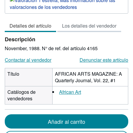
vendedor:
1
de
Detalles del artículo
Los detalles del vendedor
5
estrellas
Descripción
November, 1988.
N° de ref. del artículo 4165
Contactar al vendedor
Denunciar este artículo
Título
AFRICAN ARTS MAGAZINE: A
Quarterly Journal, Vol. 22, #1
Catálogos de
African Art
vendedores
Añadir al carrito