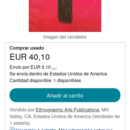
Ayuda
CERRAR
Imagen del vendedor
Comprar usado
EUR 40,10
Precio
EUR
Envío por EUR 5,10
40,10
Más
Se envía dentro de Estados Unidos de America
información
Cantidad disponible: 1 disponibles
sobre
las
tarifas
de
Añadir al carrito
envío
Vendido por
Ethnographic Arts Publications
,
Mill
Valley, CA, Estados Unidos de America
(Vendedor de
Calificación
1 estrella)
del