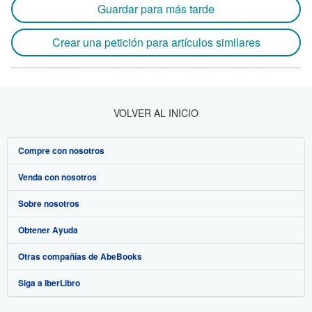
Guardar para más tarde
Crear una petición para artículos similares
VOLVER AL INICIO
Compre con nosotros
Venda con nosotros
Búsqueda avanzada
Sobre nosotros
Colecciones
Comenzar a vender
Obtener Ayuda
Mi cuenta
Únase a nuestro programa de afiliados
Sobre IberLibro
Otras compañías de AbeBooks
Mis pedidos
Recomiende un vendedor
Medios
Preguntas frecuentes y guías
Siga a IberLibro
Ver carrito
Empleo
Atención al Cliente
AbeBooks.com
Política de Privacidad
AbeBooks.co.uk