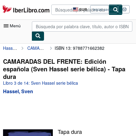
Pasar al contenido principal
IberLibro.com
EUR
Iniciar sesión
Preferencias
de
compra
Menú
del
sitio.
Hassel, Sven
CAMARADAS DEL FRENTE: Edición española (Sven Hassel serie bélica)
ISBN 13: 9788771662382
Mi cuenta
Consultar mis pedidos
CAMARADAS DEL FRENTE: Edición
española (Sven Hassel serie bélica) - Tapa
Búsqueda avanzada
dura
Colecciones
Libro 3 de 14: Sven Hassel serie bélica
Hassel, Sven
Libros antiguos
Arte y coleccionismo
Vendedores
Comenzar a vender
Tapa dura
Ayuda