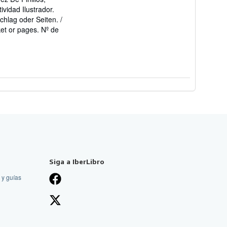
vidad Ilustrador.
lag oder Seiten. /
ket or pages.
Nº de
Siga a IberLibro
 y guías