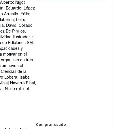
Alberto; Nigot
arín, Eduardo; López
 Arrastio, Félix;
aberria, Leire;
ía, David; Collado
z De Pinillos,
vidad Ilustrador. :
ia de Ediciones SM.
capacidades y
a motivar en el
 organizan en tres
promueven el
 Ciencias de la
o Lobera, Isabel|
icia| Navarro Elbal,
da.
Nº de ref. del
Comprar usado