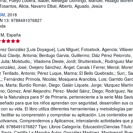
rrat, Pueyo Lobera, Isabel, Mesegar Domingo, Manuel, Hidalgo Moreno
Tosantos, Alicia, Navarro Elbal, Alberto, Aguado, Jesús
 SM
, 2018
N 13: 9788491076827
nda
, M, España
lificación
l
ez González [Luis Doyague], Luis Miguel; Fotostock, Agencia; Villaver
endedor:
uiz Clavijo, Antonia; Berdugo Garvia, Guillermo; Diáz Pérez Pelorroto, 
 Julia; Molstudio,; Viladoms Dieste, Jordi; Shutterstock,; Rodríguez M
e
onzález, José; Ovejero Sánchez, Ángel; Canals I Ferrer, Mercè; Moreno
Tenllado, Antonio; Pérez Luque, Marina; El Bello Quebrado,; Suri,; Sal
trellas
k,; Fernández Prímola, Nicolás; Mosquera Arancibia, Luis; Garrido Garc
res, Marta; Burdío Román, Diego; Galán Liquete, Jorge; Vázquez Martíne
nio; Gómez, Ariel Alejandro; Pérez- Medel Sáinz, Diego; Rodríguez, Nati
de la Naturaleza para 5º de Primaria, perteneciente a la serie Más Sav
diseñado para que los niños aprendan con seguridad, desarrollen sus 
con su vida. El libro utiliza diferentes herramientas y metodologías par
, facilitar su comprensión y comprobar su aplicación. Los contenidos se
 activamos, Comprendemos y Aplicamos, intercalando actividades que 
AN: 9788491076827 Tipo: Libros Categoría: Educación|Ciencias Título:
s Savia. Castilla La Mancha Autor: González Martínez, Montserrat| Puey