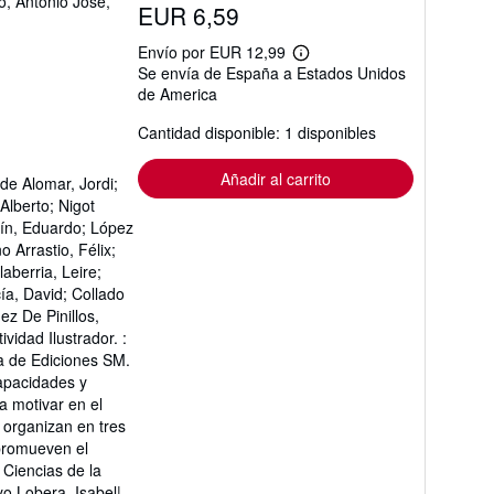
, Antonio José,
EUR 6,59
Envío por EUR 12,99
Más
Se envía de España a Estados Unidos
información
de America
sobre
las
tarifas
Cantidad disponible: 1 disponibles
de
envío
Añadir al carrito
de Alomar, Jordi;
Alberto; Nigot
arín, Eduardo; López
 Arrastio, Félix;
aberria, Leire;
ía, David; Collado
z De Pinillos,
vidad Ilustrador. :
ia de Ediciones SM.
capacidades y
a motivar en el
 organizan en tres
promueven el
 Ciencias de la
o Lobera, Isabel|