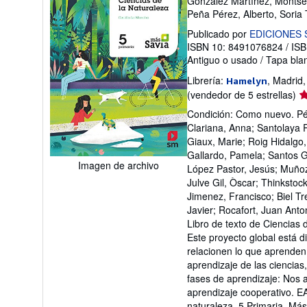
González Martínez, Montse
Peña Pérez, Alberto, Soria 
Publicado por
EDICIONES
ISBN 10: 8491076824
/
ISB
Antiguo o usado
/
Tapa bla
Librería:
, Madrid
Hamelyn
Ca
(vendedor de 5 estrellas)
de
Condición: Como nuevo. Pér
v
Clariana, Anna; Santolaya R
5
Giaux, Marie; Roig Hidalgo,
d
Gallardo, Pamela; Santos G
5
Imagen de archivo
López Pastor, Jesús; Muñoz 
es
Julve Gil, Òscar; Thinkstoc
Jimenez, Francisco; Biel T
Javier; Rocafort, Juan Anto
Libro de texto de Ciencias 
Este proyecto global está 
relacionen lo que aprenden 
aprendizaje de las ciencias
fases de aprendizaje: Nos
aprendizaje cooperativo. E
naturaleza. 5 Primaria. Má