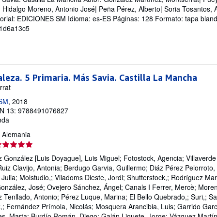
idalgo Moreno, Antonio José| Peña Pérez, Alberto| Soria Tosantos, Al
itorial: EDICIONES SM Idioma: es-ES Páginas: 128 Formato: tapa blan
-1d6a13c5
aleza. 5 Primaria. Más Savia. Castilla La Mancha
rrat
 SM
, 2018
N 13: 9788491076827
nda
n, Alemania
lificación
l
 González [Luis Doyague], Luis Miguel; Fotostock, Agencia; Villaverde 
endedor:
uiz Clavijo, Antonia; Berdugo Garvia, Guillermo; Diáz Pérez Pelorroto, 
 Julia; Molstudio,; Viladoms Dieste, Jordi; Shutterstock,; Rodríguez M
e
onzález, José; Ovejero Sánchez, Ángel; Canals I Ferrer, Mercè; Moreno
Tenllado, Antonio; Pérez Luque, Marina; El Bello Quebrado,; Suri,; Sal
trellas
k,; Fernández Prímola, Nicolás; Mosquera Arancibia, Luis; Garrido Garc
res, Marta; Burdío Román, Diego; Galán Liquete, Jorge; Vázquez Martíne