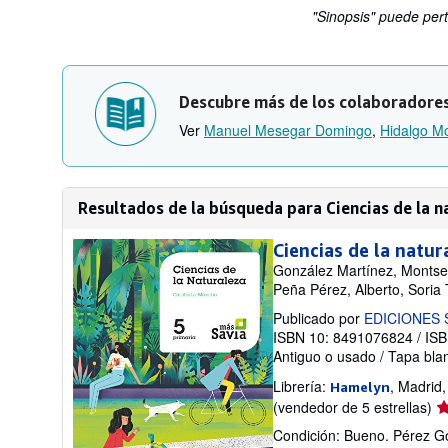
"Sinopsis" puede pert
Descubre más de los colaboradore
Ver
Manuel Mesegar Domingo
,
Hidalgo M
Resultados de la búsqueda para Ciencias de la nat
Ciencias de la natur
González Martínez, Montse
Peña Pérez, Alberto, Soria 
Publicado por
EDICIONES
ISBN 10: 8491076824
/
ISB
Antiguo o usado
/
Tapa bla
Librería:
, Madrid
Hamelyn
Ca
(vendedor de 5 estrellas)
de
Condición: Bueno. Pérez Gon
v