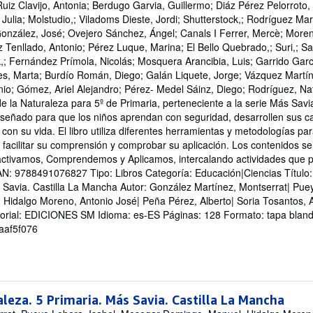
uiz Clavijo, Antonia; Berdugo Garvia, Guillermo; Diáz Pérez Pelorroto, 
 Julia; Molstudio,; Viladoms Dieste, Jordi; Shutterstock,; Rodríguez M
e
onzález, José; Ovejero Sánchez, Ángel; Canals I Ferrer, Mercè; Moreno
Tenllado, Antonio; Pérez Luque, Marina; El Bello Quebrado,; Suri,; Sal
trellas
k,; Fernández Prímola, Nicolás; Mosquera Arancibia, Luis; Garrido Garc
res, Marta; Burdío Román, Diego; Galán Liquete, Jorge; Vázquez Martíne
nio; Gómez, Ariel Alejandro; Pérez- Medel Sáinz, Diego; Rodríguez, Nati
de la Naturaleza para 5º de Primaria, perteneciente a la serie Más Sav
diseñado para que los niños aprendan con seguridad, desarrollen sus 
con su vida. El libro utiliza diferentes herramientas y metodologías par
, facilitar su comprensión y comprobar su aplicación. Los contenidos se
 activamos, Comprendemos y Aplicamos, intercalando actividades que 
AN: 9788491076827 Tipo: Libros Categoría: Educación|Ciencias Título:
s Savia. Castilla La Mancha Autor: González Martínez, Montserrat| Puey
idalgo Moreno, Antonio José| Peña Pérez, Alberto| Soria Tosantos, Al
itorial: EDICIONES SM Idioma: es-ES Páginas: 128 Formato: tapa blan
-aaf5f076
aleza. 5 Primaria. Más Savia. Castilla La Mancha