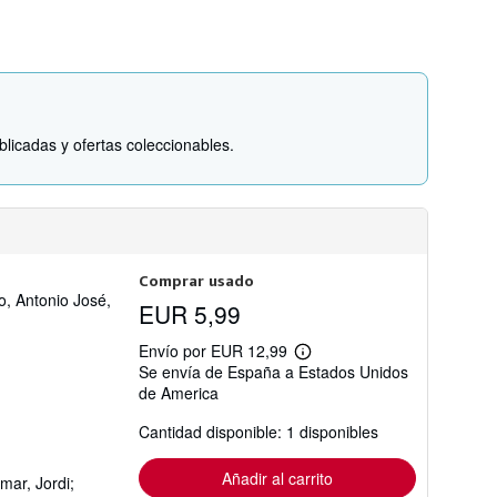
s
d
e
e
n
v
í
o
licadas y ofertas coleccionables.
Comprar usado
, Antonio José,
EUR 5,99
Envío por EUR 12,99
Más
Se envía de España a Estados Unidos
información
de America
sobre
las
tarifas
Cantidad disponible: 1 disponibles
de
envío
Añadir al carrito
mar, Jordi;