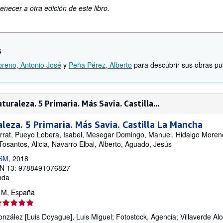
enecer a otra edición de este libro.
s
oreno, Antonio José
y
Peña Pérez, Alberto
para descubrir sus obras pub
uraleza. 5 Primaria. Más Savia. Castilla...
aleza. 5 Primaria. Más Savia. Castilla La Mancha
rrat, Pueyo Lobera, Isabel, Mesegar Domingo, Manuel, Hidalgo Moreno
Tosantos, Alicia, Navarro Elbal, Alberto, Aguado, Jesús
 SM
, 2018
N 13: 9788491076827
nda
, M, España
lificación
l
zález [Luis Doyague], Luis Miguel; Fotostock, Agencia; Villaverde Alo
endedor: