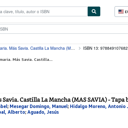
E
P
d
c
cionismo
Vendedores
Comenzar a vender
d
si
a. Más Savia. Castilla La Mancha (MAS SAVIA)
ISBN 13: 978849107682
aria. Más Savia. Castilla...
ás Savia. Castilla La Mancha (MAS SAVIA) - Tapa
abel
;
Mesegar Domingo, Manuel
;
Hidalgo Moreno, Antonio 
bal, Alberto
;
Aguado, Jesús