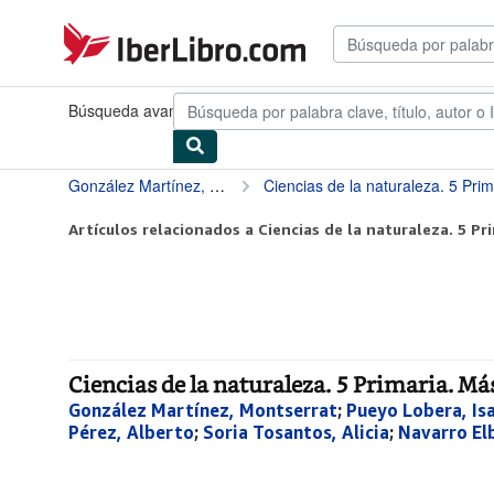
Pasar al contenido principal
IberLibro.com
Búsqueda avanzada
Colecciones
Libros antiguos
Arte y colec
González Martínez, Montserrat
Ciencias de la naturaleza. 5 Primari
Artículos relacionados a Ciencias de la naturaleza. 5 Prim
Ciencias de la naturaleza. 5 Primaria. M
González Martínez, Montserrat
;
Pueyo Lobera, Is
Pérez, Alberto
;
Soria Tosantos, Alicia
;
Navarro El