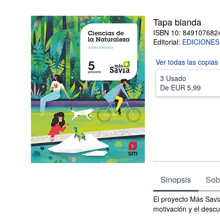
Tapa blanda
ISBN 10: 849107682
Editorial:
EDICIONES
Ver todas las
copias
3 Usado
De
EUR 5,99
Sinopsis
Sobr
Sinopsis
El proyecto Más Savi
motivación y el descu