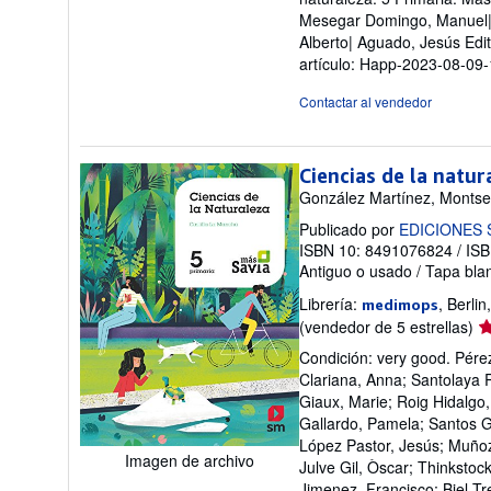
Mesegar Domingo, Manuel| H
Alberto| Aguado, Jesús Ed
artículo: Happ-2023-08-09
Contactar al vendedor
Ciencias de la natur
González Martínez, Montse
Publicado por
EDICIONES
ISBN 10: 8491076824
/
ISB
Antiguo o usado
/
Tapa bla
Librería:
, Berli
medimops
Ca
(vendedor de 5 estrellas)
de
Condición: very good. Pérez
v
Clariana, Anna; Santolaya R
5
Giaux, Marie; Roig Hidalgo,
d
Gallardo, Pamela; Santos G
5
López Pastor, Jesús; Muñoz 
es
Imagen de archivo
Julve Gil, Òscar; Thinkstoc
Jimenez, Francisco; Biel T