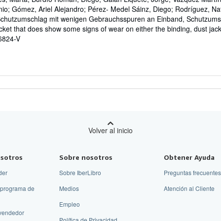
nio; Gómez, Ariel Alejandro; Pérez- Medel Sáinz, Diego; Rodríguez, Nati
Schutzumschlag mit wenigen Gebrauchsspuren an Einband, Schutzumsch
cket that does show some signs of wear on either the binding, dust jac
76824-V
Volver al inicio
sotros
Sobre nosotros
Obtener Ayuda
der
Sobre IberLibro
Preguntas frecuentes
 programa de
Medios
Atención al Cliente
Empleo
vendedor
Política de Privacidad