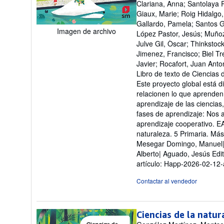
Clariana, Anna; Santolaya R
5
Giaux, Marie; Roig Hidalgo,
d
Gallardo, Pamela; Santos G
5
Imagen de archivo
López Pastor, Jesús; Muñoz 
es
Julve Gil, Òscar; Thinkstoc
Jimenez, Francisco; Biel T
Javier; Rocafort, Juan Anto
Libro de texto de Ciencias 
Este proyecto global está 
relacionen lo que aprenden 
aprendizaje de las ciencias
fases de aprendizaje: Nos
aprendizaje cooperativo. E
naturaleza. 5 Primaria. Má
Mesegar Domingo, Manuel| H
Alberto| Aguado, Jesús Ed
artículo: Happ-2026-02-12
Contactar al vendedor
Ciencias de la natur