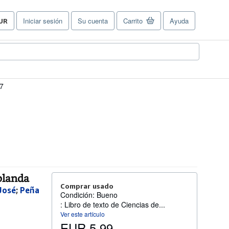
Iniciar sesión
Su cuenta
Carrito
Ayuda
UR
referencias
e
ompra
el
tio.
7
 blanda
Comprar usado
José
;
Peña
Condición: Bueno
: Libro de texto de Ciencias de...
Ver este artículo
EUR 5,99