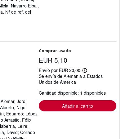
icia| Navarro Elbal,
da.
Nº de ref. del
Comprar usado
EUR 5,10
Envío por EUR 20,00
Más
Se envía de Alemania a Estados
información
Unidos de America
sobre
las
tarifas
Cantidad disponible: 1 disponibles
de
envío
Alomar, Jordi;
Añadir al carrito
Alberto; Nigot
arín, Eduardo; López
 Arrastio, Félix;
aberria, Leire;
ía, David; Collado
z De Pinillos,