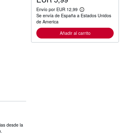
Envío por EUR 12,99
M
Se envía de España a Estados Unidos
á
s
de America
i
n
Añadir al carrito
f
o
r
m
a
c
i
ó
n
s
o
b
r
e
l
a
s
t
a
r
ias desde la
i
n.
f
a