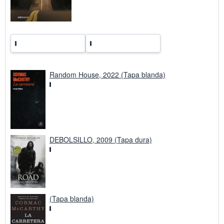
a
s
d
e
e
n
v
í
o
Random House, 2022 (Tapa blanda)
DEBOLSILLO, 2009 (Tapa dura)
(Tapa blanda)