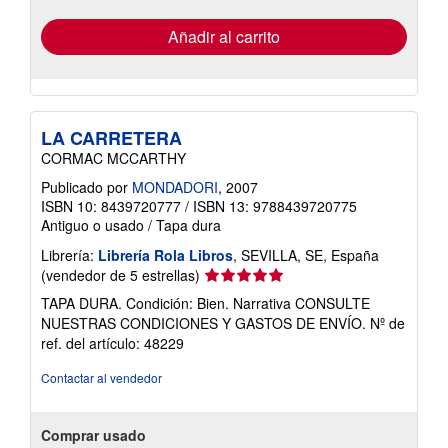
de
envío
Añadir al carrito
LA CARRETERA
CORMAC MCCARTHY
Publicado por
MONDADORI
, 2007
ISBN 10: 8439720777
/
ISBN 13: 9788439720775
Antiguo o usado
/
Tapa dura
Librería:
Librería Rola Libros
, SEVILLA, SE, España
Calificación
(vendedor de 5 estrellas)
del
TAPA DURA. Condición: Bien. Narrativa CONSULTE
vendedor:
NUESTRAS CONDICIONES Y GASTOS DE ENVÍO.
Nº de
5
ref. del artículo: 48229
de
5
Contactar al vendedor
estrellas
Comprar usado