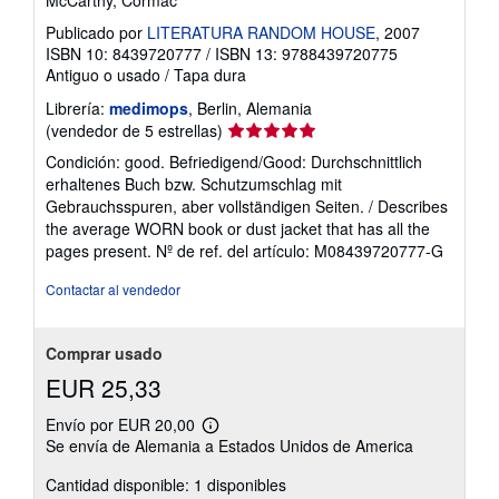
Publicado por
LITERATURA RANDOM HOUSE
, 2007
ISBN 10: 8439720777
/
ISBN 13: 9788439720775
Antiguo o usado
/
Tapa dura
Librería:
medimops
, Berlin, Alemania
Calificación
(vendedor de 5 estrellas)
del
Condición: good. Befriedigend/Good: Durchschnittlich
vendedor:
erhaltenes Buch bzw. Schutzumschlag mit
5
Gebrauchsspuren, aber vollständigen Seiten. / Describes
de
the average WORN book or dust jacket that has all the
5
pages present.
Nº de ref. del artículo: M08439720777-G
estrellas
Contactar al vendedor
Comprar usado
EUR 25,33
Envío por EUR 20,00
Más
Se envía de Alemania a Estados Unidos de America
información
sobre
Cantidad disponible: 1 disponibles
las
tarifas