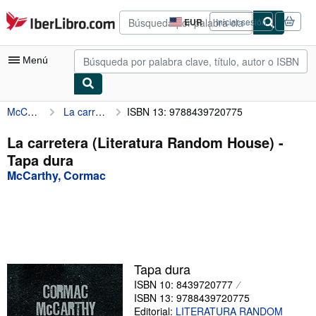
Pasar al contenido principal
IberLibro.com
EUR
Iniciar sesión
Preferencias
de
compra
Menú
del
sitio.
McCarthy, Cormac
La carretera (Literatura Random House)
ISBN 13: 9788439720775
Mi cuenta
Consultar mis pedidos
La carretera (Literatura Random House) -
Tapa dura
Búsqueda avanzada
McCarthy, Cormac
Colecciones
Libros antiguos
Arte y coleccionismo
Vendedores
Tapa dura
ISBN 10: 8439720777
Comenzar a vender
ISBN 13: 9788439720775
Ayuda
Editorial:
LITERATURA RANDOM