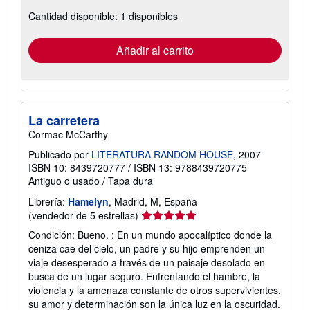
sobre
Cantidad disponible: 1 disponibles
las
tarifas
de
envío
Añadir al carrito
La carretera
Cormac McCarthy
Publicado por
LITERATURA RANDOM HOUSE
, 2007
ISBN 10: 8439720777
/
ISBN 13: 9788439720775
Antiguo o usado
/
Tapa dura
Librería:
Hamelyn
, Madrid, M, España
Calificación
(vendedor de 5 estrellas)
del
Condición: Bueno. : En un mundo apocalíptico donde la
vendedor:
ceniza cae del cielo, un padre y su hijo emprenden un
5
viaje desesperado a través de un paisaje desolado en
de
busca de un lugar seguro. Enfrentando el hambre, la
5
violencia y la amenaza constante de otros supervivientes,
estrellas
su amor y determinación son la única luz en la oscuridad.