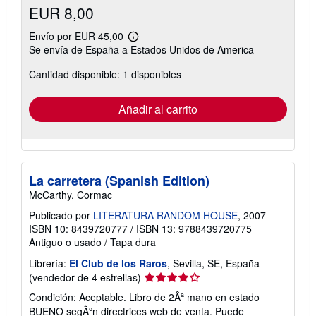
EUR 8,00
Envío por EUR 45,00
Más
Se envía de España a Estados Unidos de America
información
sobre
Cantidad disponible: 1 disponibles
las
tarifas
de
envío
Añadir al carrito
La carretera (Spanish Edition)
McCarthy, Cormac
Publicado por
LITERATURA RANDOM HOUSE
, 2007
ISBN 10: 8439720777
/
ISBN 13: 9788439720775
Antiguo o usado
/
Tapa dura
Librería:
El Club de los Raros
, Sevilla, SE, España
Calificación
(vendedor de 4 estrellas)
del
Condición: Aceptable. Libro de 2Âª mano en estado
vendedor:
BUENO segÃºn directrices web de venta. Puede