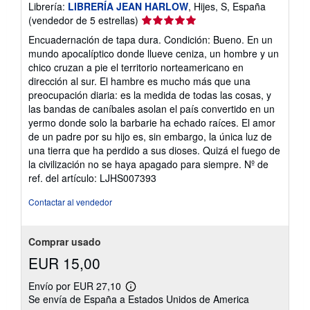
Librería:
LIBRERÍA JEAN HARLOW
, Hijes, S, España
Calificación
(vendedor de 5 estrellas)
del
Encuadernación de tapa dura. Condición: Bueno. En un
vendedor:
mundo apocalíptico donde llueve ceniza, un hombre y un
5
chico cruzan a pie el territorio norteamericano en
de
dirección al sur. El hambre es mucho más que una
5
preocupación diaria: es la medida de todas las cosas, y
estrellas
las bandas de caníbales asolan el país convertido en un
yermo donde solo la barbarie ha echado raíces. El amor
de un padre por su hijo es, sin embargo, la única luz de
una tierra que ha perdido a sus dioses. Quizá el fuego de
la civilización no se haya apagado para siempre.
Nº de
ref. del artículo: LJHS007393
Contactar al vendedor
Comprar usado
EUR 15,00
Envío por EUR 27,10
Más
Se envía de España a Estados Unidos de America
información