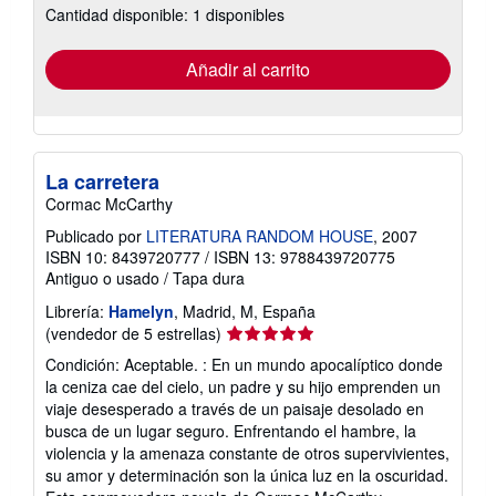
Cantidad disponible: 1 disponibles
las
tarifas
de
envío
Añadir al carrito
La carretera
Cormac McCarthy
Publicado por
LITERATURA RANDOM HOUSE
, 2007
ISBN 10: 8439720777
/
ISBN 13: 9788439720775
Antiguo o usado
/
Tapa dura
Librería:
Hamelyn
, Madrid, M, España
Calificación
(vendedor de 5 estrellas)
del
Condición: Aceptable. : En un mundo apocalíptico donde
vendedor:
la ceniza cae del cielo, un padre y su hijo emprenden un
5
viaje desesperado a través de un paisaje desolado en
de
busca de un lugar seguro. Enfrentando el hambre, la
5
violencia y la amenaza constante de otros supervivientes,
estrellas
su amor y determinación son la única luz en la oscuridad.