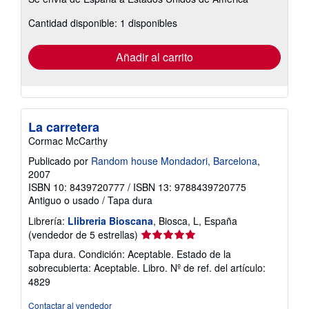
información
sobre
Cantidad disponible: 1 disponibles
las
tarifas
de
envío
Añadir al carrito
La carretera
Cormac McCarthy
Publicado por
Random house Mondadori, Barcelona
,
2007
ISBN 10: 8439720777
/
ISBN 13: 9788439720775
Antiguo o usado
/
Tapa dura
Librería:
Llibreria Bioscana
, Biosca, L, España
Calificación
(vendedor de 5 estrellas)
del
Tapa dura. Condición: Aceptable. Estado de la
vendedor:
sobrecubierta: Aceptable. Libro.
Nº de ref. del artículo:
5
4829
de
5
Contactar al vendedor