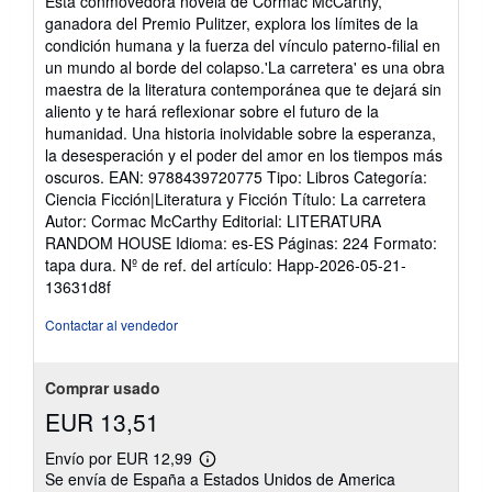
Esta conmovedora novela de Cormac McCarthy,
ganadora del Premio Pulitzer, explora los límites de la
condición humana y la fuerza del vínculo paterno-filial en
un mundo al borde del colapso.'La carretera' es una obra
maestra de la literatura contemporánea que te dejará sin
aliento y te hará reflexionar sobre el futuro de la
humanidad. Una historia inolvidable sobre la esperanza,
la desesperación y el poder del amor en los tiempos más
oscuros. EAN: 9788439720775 Tipo: Libros Categoría:
Ciencia Ficción|Literatura y Ficción Título: La carretera
Autor: Cormac McCarthy Editorial: LITERATURA
RANDOM HOUSE Idioma: es-ES Páginas: 224 Formato:
tapa dura.
Nº de ref. del artículo: Happ-2026-05-21-
13631d8f
Contactar al vendedor
Comprar usado
EUR 13,51
Envío por EUR 12,99
Más
Se envía de España a Estados Unidos de America
información