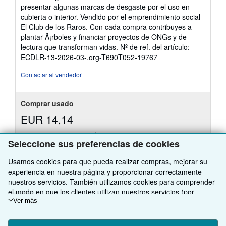
4
presentar algunas marcas de desgaste por el uso en
de
cubierta o interior. Vendido por el emprendimiento social
5
El Club de los Raros. Con cada compra contribuyes a
estrellas
plantar Ã¡rboles y financiar proyectos de ONGs y de
lectura que transforman vidas.
Nº de ref. del artículo:
ECDLR-13-2026-03-.org-T690T052-19767
Contactar al vendedor
Comprar usado
EUR 14,14
Envío por EUR 97,10
Más
Seleccione sus preferencias de cookies
Se envía de España a Estados Unidos de America
información
sobre
Usamos cookies para que pueda realizar compras, mejorar su
Cantidad disponible: 1 disponibles
las
tarifas
experiencia en nuestra página y proporcionar correctamente
de
nuestros servicios. También utilizamos cookies para comprender
envío
Añadir al carrito
el modo en que los clientes utilizan nuestros servicios (por
ejemplo, midiendo las visitas al sitio) y así poder realizar mejoras.
Ver más
Si está de acuerdo, también utilizaremos cookies de terceros
para mostrar contenido relevante en los anuncios y medir el