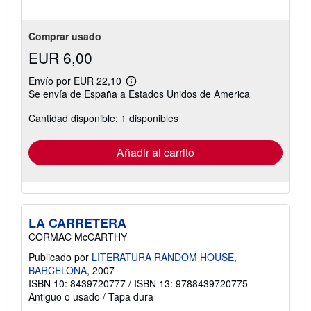
estrellas
Comprar usado
EUR 6,00
Envío por EUR 22,10
Más
Se envía de España a Estados Unidos de America
información
sobre
Cantidad disponible: 1 disponibles
las
tarifas
de
envío
Añadir al carrito
LA CARRETERA
CORMAC McCARTHY
Publicado por
LITERATURA RANDOM HOUSE,
BARCELONA
, 2007
ISBN 10: 8439720777
/
ISBN 13: 9788439720775
Antiguo o usado
/
Tapa dura