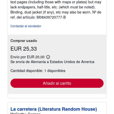
text pages (including those with maps or plates) but may
lack endpapers, half-title, etc. (which must be noted).
Binding, dust jacket (if any), etc may also be worn.
Nº de
ref. del artículo: M08439720777-B
Contactar al vendedor
Comprar usado
EUR 25,33
Envío por EUR 20,00
Más
Se envía de Alemania a Estados Unidos de America
información
sobre
Cantidad disponible: 1 disponibles
las
tarifas
de
envío
Añadir al carrito
La carretera (Literatura Random House)
McCarthy, Cormac