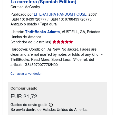
La carretera (Spanish Edition)
Cormac McCarthy
Publicado por
LITERATURA RANDOM HOUSE
, 2007
ISBN 10: 8439720777
/
ISBN 13: 9788439720775
Antiguo o usado
/
Tapa dura
Librería:
ThriftBooks-Atlanta
, AUSTELL, GA, Estados
Unidos de America
Calificación
(vendedor de 5 estrellas)
del
Hardcover. Condición: As New. No Jacket. Pages are
vendedor:
clean and are not marred by notes or folds of any kind. ~
5
ThriftBooks: Read More, Spend Less.
Nº de ref. del
de
artículo: G8439720777I2N00
5
estrellas
Contactar al vendedor
Comprar usado
EUR 21,72
Gastos de envío gratis
Más
Se envía dentro de Estados Unidos de America
información
sobre