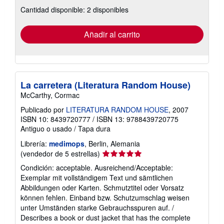
sobre
Cantidad disponible: 2 disponibles
las
tarifas
de
envío
Añadir al carrito
La carretera (Literatura Random House)
McCarthy, Cormac
Publicado por
LITERATURA RANDOM HOUSE
, 2007
ISBN 10: 8439720777
/
ISBN 13: 9788439720775
Antiguo o usado
/
Tapa dura
Librería:
medimops
, Berlin, Alemania
Calificación
(vendedor de 5 estrellas)
del
Condición: acceptable. Ausreichend/Acceptable:
vendedor:
Exemplar mit vollständigem Text und sämtlichen
5
Abbildungen oder Karten. Schmutztitel oder Vorsatz
de
können fehlen. Einband bzw. Schutzumschlag weisen
5
unter Umständen starke Gebrauchsspuren auf. /
estrellas
Describes a book or dust jacket that has the complete