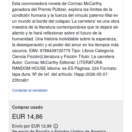
Esta conmovedora novela de Cormac McCarthy,
ganadora del Premio Pulitzer, explora los límites de la
condición humana y la fuerza del vínculo paterno-filial en
un mundo al borde del colapso.'La carretera' es una obra
maestra de la literatura contemporánea que te dejará sin
aliento y te hará reflexionar sobre el futuro de la
humanidad. Una historia inolvidable sobre la esperanza,
la desesperación y el poder del amor en los tiempos más
oscuros. EAN: 9788439720775 Tipo: Libros Categoría:
Ciencia Ficción|Literatura y Ficción Título: La carretera
Autor: Cormac McCarthy Editorial: LITERATURA
RANDOM HOUSE Idioma: es-ES Páginas: 224 Formato:
tapa dura.
Nº de ref. del artículo: Happ-2026-05-07-
23fccab1
Contactar al vendedor
Comprar usado
EUR 14,86
Envío por EUR 12,99
Más
Se envía de España a Estados Unidos de America