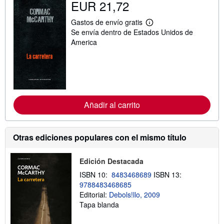
EUR 21,72
Gastos de envío gratis
M
Se envía dentro de Estados Unidos de
á
s
America
i
n
f
o
r
m
a
c
Añadir al carrito
i
ó
n
s
Otras ediciones populares con el mismo título
o
b
r
Edición Destacada
e
l
ISBN 10:
8483468689
ISBN 13:
a
s
9788483468685
t
Editorial:
Debols!llo, 2009
a
Tapa blanda
r
i
f