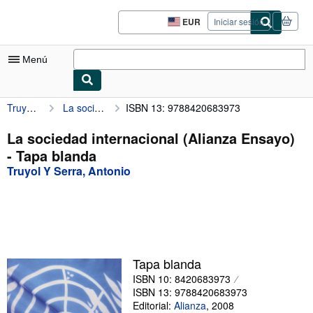
Pasar al contenido principal
IberLibro.com
EUR
Iniciar sesión
Preferencias
de
compra
Menú
del
sitio.
Truyol Y Serra, Antonio
La sociedad internacional (Alianza Ensayo)
ISBN 13: 9788420683973
Mi cuenta
Consultar mis pedidos
La sociedad internacional (Alianza Ensayo)
- Tapa blanda
Búsqueda avanzada
Truyol Y Serra, Antonio
Colecciones
Libros antiguos
Arte y coleccionismo
Vendedores
Tapa blanda
ISBN 10: 8420683973
Comenzar a vender
ISBN 13: 9788420683973
Ayuda
Editorial:
Alianza
,
2008