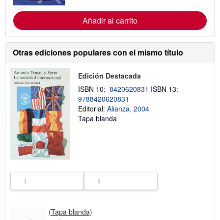
r
m
Añadir al carrito
a
c
i
ó
Otras ediciones populares con el mismo título
n
s
o
b
Edición Destacada
r
e
ISBN 10:
8420620831
ISBN 13:
l
9788420620831
a
Editorial:
Alianza, 2004
s
t
Tapa blanda
a
r
i
f
a
s
d
e
e
n
v
í
(Tapa blanda)
o