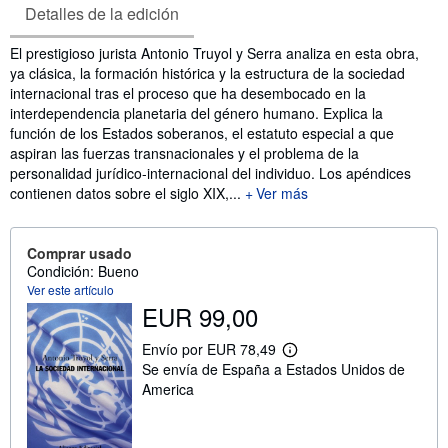
Detalles de la edición
Sinopsis
El prestigioso jurista Antonio Truyol y Serra analiza en esta obra,
ya clásica, la formación histórica y la estructura de la sociedad
internacional tras el proceso que ha desembocado en la
interdependencia planetaria del género humano. Explica la
función de los Estados soberanos, el estatuto especial a que
aspiran las fuerzas transnacionales y el problema de la
personalidad jurídico-internacional del individuo. Los apéndices
contienen datos sobre el siglo XIX,...
Ver más
Comprar usado
Condición: Bueno
Ver este artículo
EUR 99,00
Envío por EUR 78,49
M
Se envía de España a Estados Unidos de
á
s
America
i
n
f
o