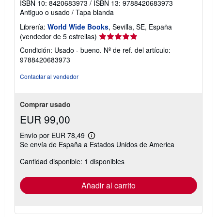
ISBN 10: 8420683973
/
ISBN 13: 9788420683973
Antiguo o usado
/
Tapa blanda
Librería:
World Wide Books
, Sevilla, SE, España
Calificación
(vendedor de 5 estrellas)
del
Condición: Usado - bueno.
Nº de ref. del artículo:
vendedor:
9788420683973
5
de
Contactar al vendedor
5
estrellas
Comprar usado
EUR 99,00
Envío por EUR 78,49
Más
Se envía de España a Estados Unidos de America
información
sobre
Cantidad disponible: 1 disponibles
las
tarifas
de
envío
Añadir al carrito