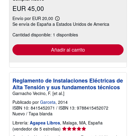
EUR 45,00
Envío por EUR 20,00
Más
Se envía de España a Estados Unidos de America
información
sobre
Cantidad disponible: 1 disponibles
las
tarifas
de
envío
Añadir al carrito
Reglamento de Instalaciones Eléctricas de
Alta Tensión y sus fundamentos técnicos
Garnacho Vecino, F. [et al.]
Publicado por
Garceta
, 2014
ISBN 10: 8415452071
/
ISBN 13: 9788415452072
Nuevo
/
Tapa blanda
Librería:
Agapea Libros
, Malaga, MA, España
Calificación
(vendedor de 5 estrellas)
del