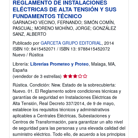
REGLAMENTO DE INSTALACIONES
ELÉCTRICAS DE ALTA TENSIÓN Y SUS
FUNDAMENTOS TÉCNICO
GARNACHO VECINO, FERNANDO; SIMÓN COMÍN,
PASCUAL; MORENO MOHÍNO, JORGE; GONZÁLEZ
SANZ, ALBERTO
Publicado por
GARCETA GRUPO EDITORIAL
, 2014
ISBN 10: 8415452071
/
ISBN 13: 9788415452072
Nuevo
/
Rústica
Librería:
Librerias Prometeo y Proteo
, Malaga, MA,
España
Calificación
(vendedor de 3 estrellas)
del
Rústica. Condición: New. Estado de la sobrecubierta:
vendedor:
Nuevo. 01. El Reglamento sobre condiciones técnicas y
3
garantías de seguridad en Instalaciones Eléctricas de
de
Alta Tensión, Real Decreto 337/2014, de 9 de mayo,
5
establece los requisitos técnicos y administrativos
estrellas
aplicables a Centrales Eléctricas, Subestaciones y
Centros de Transformación, para garantizar un alto nivel
de seguridad para las personas y una elevada calidad del
suministro eléctrico. Todo ello, de acuerdo a los principios