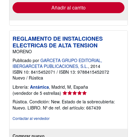
de
envío
Añadir al carrito
REGLAMENTO DE INSTALCIONES
ELECTRICAS DE ALTA TENSION
MORENO
Publicado por
GARCETA GRUPO EDITORIAL,
IBERGARCETA PUBLICACIONES, S.L.
, 2014
ISBN 10: 8415452071
/
ISBN 13: 9788415452072
Nuevo
/
Rústica
Librería:
Antártica
, Madrid, M, España
Calificación
(vendedor de 5 estrellas)
del
Rústica. Condición: New. Estado de la sobrecubierta:
vendedor:
Nuevo. LIBRO.
Nº de ref. del artículo: 667439
5
de
Contactar al vendedor
5
estrellas
Comprar nuevo