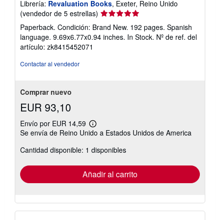
Librería:
Revaluation Books
, Exeter, Reino Unido
Calificación
(vendedor de 5 estrellas)
del
Paperback. Condición: Brand New. 192 pages. Spanish
vendedor:
language. 9.69x6.77x0.94 inches. In Stock.
Nº de ref. del
5
artículo: zk8415452071
de
5
Contactar al vendedor
estrellas
Comprar nuevo
EUR 93,10
Envío por EUR 14,59
Más
Se envía de Reino Unido a Estados Unidos de America
información
sobre
Cantidad disponible: 1 disponibles
las
tarifas
de
envío
Añadir al carrito