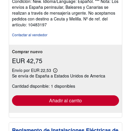
Condición: New. Idioma/Language: Español. *** Nota: Los
vendedor:
envíos a España peninsular, Baleares y Canarias se
5
realizan a través de mensajería urgente. No aceptamos
de
pedidos con destino a Ceuta y Melilla.
Nº de ref. del
5
artículo: 10483197
estrellas
Contactar al vendedor
Comprar nuevo
EUR 42,75
Envío por EUR 22,53
Más
Se envía de España a Estados Unidos de America
información
sobre
Cantidad disponible: 1 disponibles
las
tarifas
de
envío
Añadir al carrito
Reglamento de Instalaciones Eléctricas de