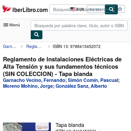
Pasar al contenido principal
IberLibro.com
EUR
Iniciar sesión
Preferencias
de
compra
Menú
del
sitio.
Garnacho Vecino, Fernando
Reglamento de Instalaciones Eléctricas de Alta Tensión y sus fundamentos técnicos (SIN COLECCION)
ISBN 13: 9788415452072
Mi cuenta
Consultar mis pedidos
Reglamento de Instalaciones Eléctricas de
Alta Tensión y sus fundamentos técnicos
Búsqueda avanzada
(SIN COLECCION) - Tapa blanda
Colecciones
Garnacho Vecino, Fernando
;
Simón Comín, Pascual
;
Moreno Mohíno, Jorge
;
González Sanz, Alberto
Libros antiguos
Arte y coleccionismo
Vendedores
Comenzar a vender
Tapa blanda
Ayuda