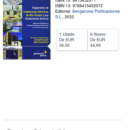
ISBN 10: 8415452071
ISBN 13: 9788415452072
CERRAR
Editorial:
Ibergarceta Publicaciones
S.L.
,
2022
1 Usado
6 Nuevo
De
EUR
De
EUR
36,00
44,99