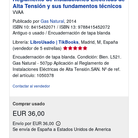
Alta Tensión y sus fundamentos técnicos
VVAA
Publicado por
Gas Natural
, 2014
ISBN 10: 8415452071
/
ISBN 13: 9788415452072
Antiguo o usado
/
Encuadernación de tapa blanda
Librería:
LibroUsado | TikBooks
, Madrid, M, España
Calificación
(vendedor de 5 estrellas)
del
Encuadernación de tapa blanda. Condición: Bien. L521.
vendedor:
Gas Natural - 507pp Aplicación al Reglamento de
5
Instalaciones Eléctricas de Alta Tensión.SAN.
Nº de ref.
de
del artículo: 1050378
5
estrellas
Contactar al vendedor
Comprar usado
EUR 36,00
Envío por EUR 36,00
Más
Se envía de España a Estados Unidos de America
información
sobre