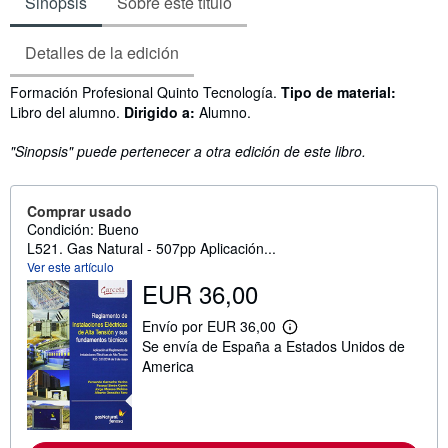
Sinopsis
Sobre este título
Detalles de la edición
Sinopsis
Formación Profesional Quinto Tecnología.
Tipo de material:
Libro del alumno.
Dirigido a:
Alumno.
"Sinopsis" puede pertenecer a otra edición de este libro.
Comprar usado
Condición: Bueno
L521. Gas Natural - 507pp Aplicación...
Ver este artículo
EUR 36,00
Envío por EUR 36,00
M
Se envía de España a Estados Unidos de
á
s
America
i
n
f
o
r