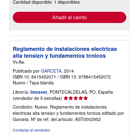
Cantidad disponible: 1 disponibles
las
tarifas
de
envío
Añadir al carrito
Reglamento de instalaciones electricas
alta tensi¢n y fundamentos tcnicos
Vv.Aa.
Publicado por
GARCETA
, 2014
ISBN 10: 8415452071
/
ISBN 13: 9788415452072
Nuevo
/
Tapa blanda
Librería:
Imosver
, PONTECALDELAS, PO, España
Calificación
(vendedor de 5 estrellas)
del
Condición: Nuevo. Reglamento de instalaciones
vendedor:
electricas alta tensi¢n y fundamentos tcnicos editado por
5
Garceta.
Nº de ref. del artículo: AST0002952
de
5
Contactar al vendedor
estrellas