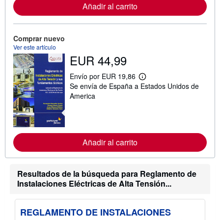
m
Añadir al carrito
a
c
i
ó
Comprar nuevo
n
Ver este artículo
s
o
EUR 44,99
b
r
Envío por EUR 19,86
e
M
l
Se envía de España a Estados Unidos de
á
a
s
America
s
i
t
n
a
f
r
o
i
r
f
m
Añadir al carrito
a
a
s
c
d
i
e
ó
Resultados de la búsqueda para Reglamento de
e
n
n
Instalaciones Eléctricas de Alta Tensión...
s
v
o
í
b
o
r
REGLAMENTO DE INSTALACIONES
e
l