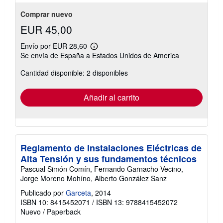
Comprar nuevo
EUR 45,00
Envío por EUR 28,60
Más
Se envía de España a Estados Unidos de America
información
sobre
Cantidad disponible: 2 disponibles
las
tarifas
de
envío
Añadir al carrito
Reglamento de Instalaciones Eléctricas de
Alta Tensión y sus fundamentos técnicos
Pascual Simón Comín, Fernando Garnacho Vecino,
Jorge Moreno Mohíno, Alberto González Sanz
Publicado por
Garceta
, 2014
ISBN 10: 8415452071
/
ISBN 13: 9788415452072
Nuevo
/
Paperback