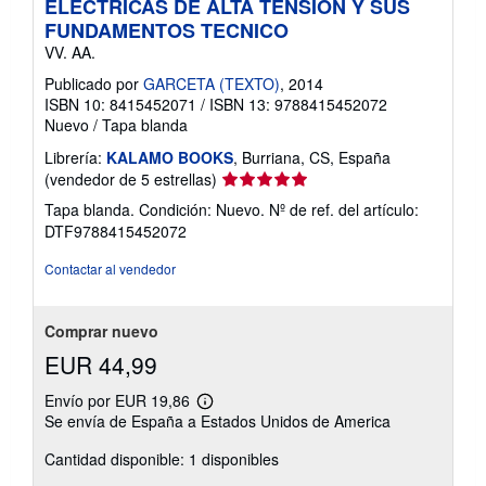
ELECTRICAS DE ALTA TENSION Y SUS
a
FUNDAMENTOS TECNICO
s
t
VV. AA.
a
r
Publicado por
GARCETA (TEXTO)
, 2014
i
ISBN 10: 8415452071
/
ISBN 13: 9788415452072
f
Nuevo
/
Tapa blanda
a
s
Librería:
KALAMO BOOKS
, Burriana, CS, España
d
Calificación
(vendedor de 5 estrellas)
e
e
del
Tapa blanda. Condición: Nuevo.
Nº de ref. del artículo:
n
vendedor:
v
DTF9788415452072
5
í
o
de
Contactar al vendedor
5
estrellas
Comprar nuevo
EUR 44,99
Envío por EUR 19,86
Más
Se envía de España a Estados Unidos de America
información
sobre
Cantidad disponible: 1 disponibles
las
tarifas