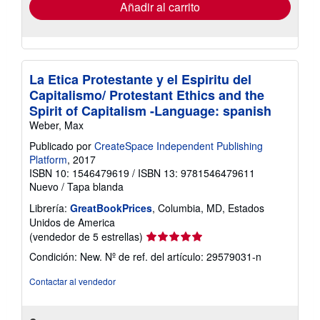
envío
Añadir al carrito
La Etica Protestante y el Espiritu del
Capitalismo/ Protestant Ethics and the
Spirit of Capitalism -Language: spanish
Weber, Max
Publicado por
CreateSpace Independent Publishing
Platform
, 2017
ISBN 10: 1546479619
/
ISBN 13: 9781546479611
Nuevo
/
Tapa blanda
Librería:
GreatBookPrices
, Columbia, MD, Estados
Unidos de America
Calificación
(vendedor de 5 estrellas)
del
Condición: New.
Nº de ref. del artículo: 29579031-n
vendedor:
5
Contactar al vendedor
de
5