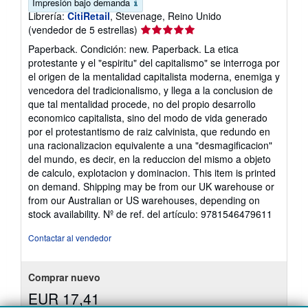
Impresión bajo demanda
Librería:
CitiRetail
, Stevenage, Reino Unido
Calificación
(vendedor de 5 estrellas)
del
Paperback. Condición: new. Paperback. La etica
vendedor:
protestante y el "espiritu" del capitalismo" se interroga por
5
el origen de la mentalidad capitalista moderna, enemiga y
de
vencedora del tradicionalismo, y llega a la conclusion de
5
que tal mentalidad procede, no del propio desarrollo
estrellas
economico capitalista, sino del modo de vida generado
por el protestantismo de raiz calvinista, que redundo en
una racionalizacion equivalente a una "desmagificacion"
del mundo, es decir, en la reduccion del mismo a objeto
de calculo, explotacion y dominacion. This item is printed
on demand. Shipping may be from our UK warehouse or
from our Australian or US warehouses, depending on
stock availability.
Nº de ref. del artículo: 9781546479611
Contactar al vendedor
Comprar nuevo
EUR 17,41