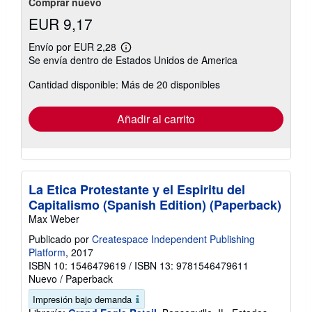
estrellas
Comprar nuevo
EUR 9,17
Envío por EUR 2,28
Más
Se envía dentro de Estados Unidos de America
información
sobre
Cantidad disponible: Más de 20 disponibles
las
tarifas
de
envío
Añadir al carrito
La Etica Protestante y el Espiritu del
Capitalismo (Spanish Edition) (Paperback)
Max Weber
Publicado por
Createspace Independent Publishing
Platform
, 2017
ISBN 10: 1546479619
/
ISBN 13: 9781546479611
Nuevo
/
Paperback
Impresión bajo demanda