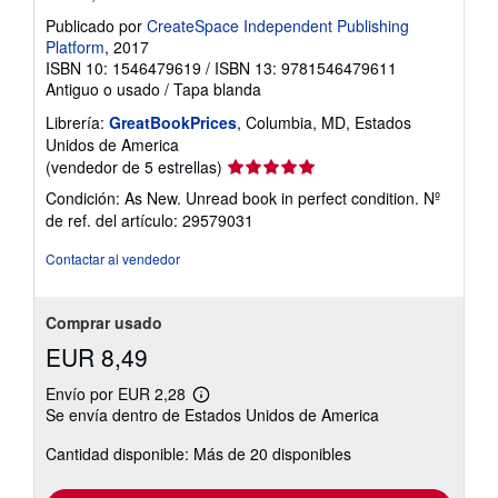
Publicado por
CreateSpace Independent Publishing
Platform
, 2017
ISBN 10: 1546479619
/
ISBN 13: 9781546479611
Antiguo o usado
/
Tapa blanda
Librería:
GreatBookPrices
, Columbia, MD, Estados
Unidos de America
Calificación
(vendedor de 5 estrellas)
del
Condición: As New. Unread book in perfect condition.
Nº
vendedor:
de ref. del artículo: 29579031
5
de
Contactar al vendedor
5
estrellas
Comprar usado
EUR 8,49
Envío por EUR 2,28
Más
Se envía dentro de Estados Unidos de America
información
sobre
Cantidad disponible: Más de 20 disponibles
las
tarifas
de