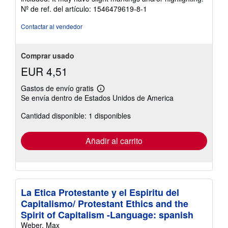
5
Nº de ref. del artículo: 1546479619-8-1
estrellas
Contactar al vendedor
Comprar usado
EUR 4,51
Gastos de envío gratis
Más
Se envía dentro de Estados Unidos de America
información
sobre
Cantidad disponible: 1 disponibles
las
tarifas
de
envío
Añadir al carrito
La Etica Protestante y el Espiritu del
Capitalismo/ Protestant Ethics and the
Spirit of Capitalism -Language: spanish
Weber, Max