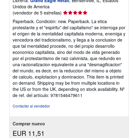
Librería:
Grand Eagle Retail
, Bensenville, IL, Estados
Unidos de America
Calificación
(vendedor de 5 estrellas)
del
Paperback. Condición: new. Paperback. La etica
vendedor:
protestante y el "espiritu" del capitalismo" se interroga por
5
el origen de la mentalidad capitalista moderna, enemiga y
de
vencedora del tradicionalismo, y llega a la conclusion de
5
que tal mentalidad procede, no del propio desarrollo
estrellas
economico capitalista, sino del modo de vida generado
por el protestantismo de raiz calvinista, que redundo en
una racionalizacion equivalente a una "desmagificacion"
del mundo, es decir, en la reduccion del mismo a objeto
de calculo, explotacion y dominacion. This item is printed
on demand. Shipping may be from multiple locations in
the US or from the UK, depending on stock availability.
Nº
de ref. del artículo: 9781546479611
Contactar al vendedor
Comprar nuevo
EUR 11,51