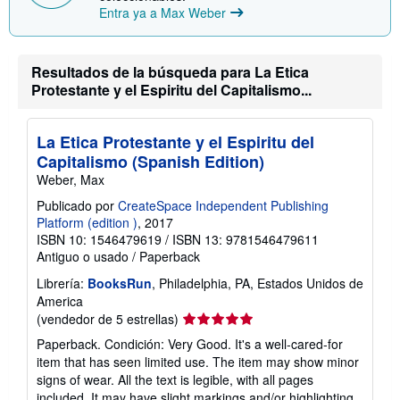
Entra ya a Max Weber
Resultados de la búsqueda para La Etica
Protestante y el Espiritu del Capitalismo...
La Etica Protestante y el Espiritu del
Capitalismo (Spanish Edition)
Weber, Max
Publicado por
CreateSpace Independent Publishing
Platform (edition )
, 2017
ISBN 10: 1546479619
/
ISBN 13: 9781546479611
Antiguo o usado
/
Paperback
Librería:
BooksRun
, Philadelphia, PA, Estados Unidos de
America
Calificación
(vendedor de 5 estrellas)
del
Paperback. Condición: Very Good. It's a well-cared-for
vendedor:
item that has seen limited use. The item may show minor
5
signs of wear. All the text is legible, with all pages
de
included. It may have slight markings and/or highlighting.