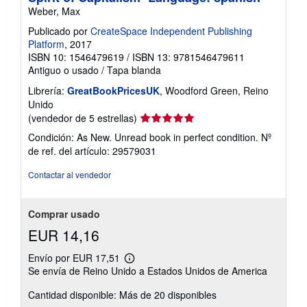
Weber, Max
Publicado por
CreateSpace Independent Publishing
Platform
, 2017
ISBN 10: 1546479619
/
ISBN 13: 9781546479611
Antiguo o usado
/
Tapa blanda
Librería:
GreatBookPricesUK
, Woodford Green, Reino
Unido
Calificación
(vendedor de 5 estrellas)
del
Condición: As New. Unread book in perfect condition.
Nº
vendedor:
de ref. del artículo: 29579031
5
de
Contactar al vendedor
5
estrellas
Comprar usado
EUR 14,16
Envío por EUR 17,51
Más
Se envía de Reino Unido a Estados Unidos de America
información
sobre
Cantidad disponible: Más de 20 disponibles
las
tarifas