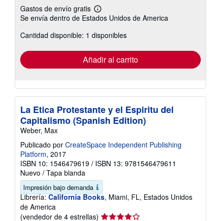
Gastos de envío gratis
Más
Se envía dentro de Estados Unidos de America
información
sobre
Cantidad disponible: 1 disponibles
las
tarifas
de
envío
Añadir al carrito
La Etica Protestante y el Espiritu del
Capitalismo (Spanish Edition)
Weber, Max
Publicado por
CreateSpace Independent Publishing
Platform
, 2017
ISBN 10: 1546479619
/
ISBN 13: 9781546479611
Nuevo
/
Tapa blanda
Impresión bajo demanda
Librería:
California Books
, Miami, FL, Estados Unidos
de America
Calificación
(vendedor de 4 estrellas)