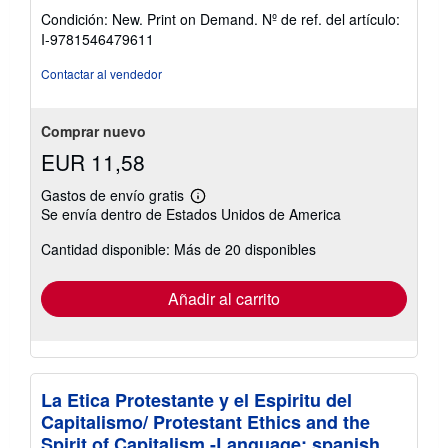
del
Condición: New. Print on Demand.
Nº de ref. del artículo:
vendedor:
I-9781546479611
4
de
Contactar al vendedor
5
estrellas
Comprar nuevo
EUR 11,58
Gastos de envío gratis
Más
Se envía dentro de Estados Unidos de America
información
sobre
Cantidad disponible: Más de 20 disponibles
las
tarifas
de
envío
Añadir al carrito
La Etica Protestante y el Espiritu del
Capitalismo/ Protestant Ethics and the
Spirit of Capitalism -Language: spanish