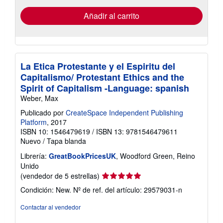
de
envío
Añadir al carrito
La Etica Protestante y el Espiritu del
Capitalismo/ Protestant Ethics and the
Spirit of Capitalism -Language: spanish
Weber, Max
Publicado por
CreateSpace Independent Publishing
Platform
, 2017
ISBN 10: 1546479619
/
ISBN 13: 9781546479611
Nuevo
/
Tapa blanda
Librería:
GreatBookPricesUK
, Woodford Green, Reino
Unido
Calificación
(vendedor de 5 estrellas)
del
Condición: New.
Nº de ref. del artículo: 29579031-n
vendedor:
5
Contactar al vendedor
de