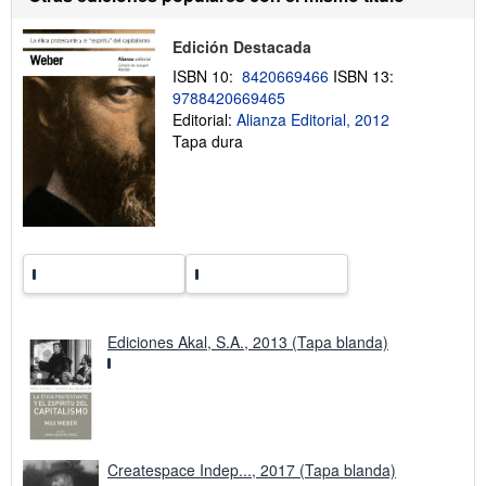
s
v
o
í
b
o
Edición Destacada
r
e
ISBN 10:
8420669466
ISBN 13:
l
9788420669465
a
Editorial:
Alianza Editorial, 2012
s
t
Tapa dura
a
r
i
f
a
s
d
e
e
n
v
í
Ediciones Akal, S.A., 2013 (Tapa blanda)
o
Createspace Indep..., 2017 (Tapa blanda)