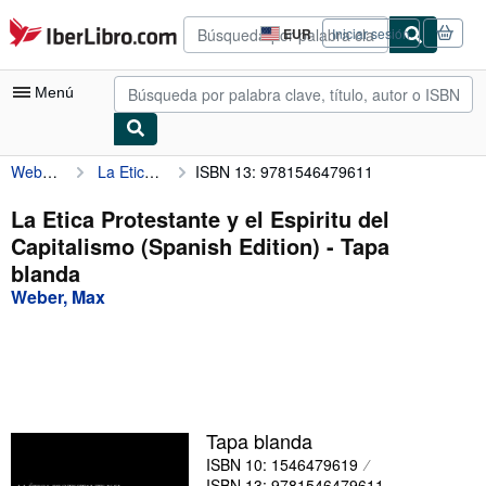
Pasar al contenido principal
IberLibro.com
EUR
Iniciar sesión
Preferencias
de
compra
Menú
del
sitio.
Weber, Max
La Etica Protestante y el Espiritu del Capitalismo (Spanish Edition)
ISBN 13: 9781546479611
Mi cuenta
Consultar mis pedidos
La Etica Protestante y el Espiritu del
Capitalismo (Spanish Edition) - Tapa
Búsqueda avanzada
blanda
Colecciones
Weber, Max
Libros antiguos
Arte y coleccionismo
Vendedores
Tapa blanda
Comenzar a vender
ISBN 10: 1546479619
Ayuda
ISBN 13: 9781546479611