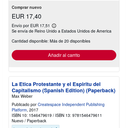
5
estrellas
Comprar nuevo
EUR 17,40
Envío por EUR 17,51
Más
Se envía de Reino Unido a Estados Unidos de America
información
sobre
Cantidad disponible: Más de 20 disponibles
las
tarifas
de
envío
Añadir al carrito
La Etica Protestante y el Espiritu del
Capitalismo (Spanish Edition) (Paperback)
Max Weber
Publicado por
Createspace Independent Publishing
Platform
, 2017
ISBN 10: 1546479619
/
ISBN 13: 9781546479611
Nuevo
/
Paperback