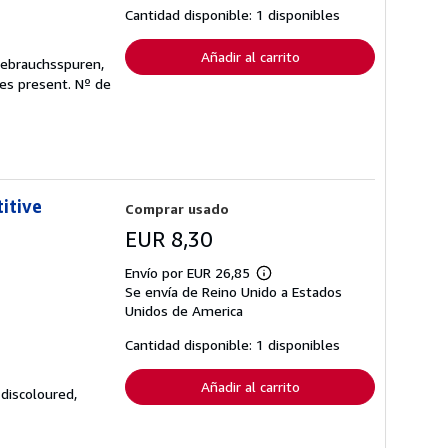
tarifas
Cantidad disponible: 1 disponibles
de
envío
Añadir al carrito
Gebrauchsspuren,
ges present.
Nº de
itive
Comprar usado
EUR 8,30
Envío por EUR 26,85
Más
Se envía de Reino Unido a Estados
información
sobre
Unidos de America
las
tarifas
Cantidad disponible: 1 disponibles
de
envío
Añadir al carrito
 discoloured,