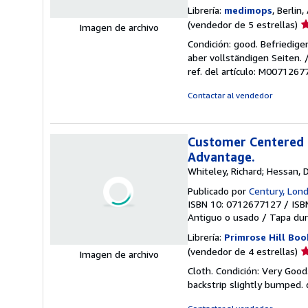
Librería:
medimops
, Berlin
Ca
(vendedor de 5 estrellas)
Imagen de archivo
d
Condición: good. Befriedig
v
aber vollständigen Seiten.
5
ref. del artículo: M007126
d
5
Contactar al vendedor
e
Customer Centered G
Advantage.
Whiteley, Richard; Hessan, D
Publicado por
Century, Lon
ISBN 10: 0712677127
/
ISB
Antiguo o usado
/
Tapa dur
Librería:
Primrose Hill Boo
Ca
(vendedor de 4 estrellas)
Imagen de archivo
d
Cloth. Condición: Very Good.
v
backstrip slightly bumped. 
4
d