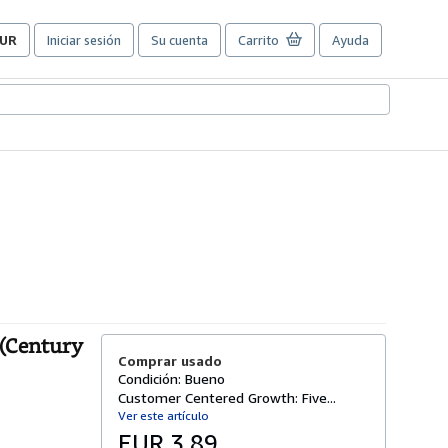
UR
Iniciar sesión
Su cuenta
Carrito
Ayuda
referencias
e
ompra
el
itio.
 (Century
Comprar usado
Condición: Bueno
Customer Centered Growth: Five...
Ver este artículo
EUR 3,89