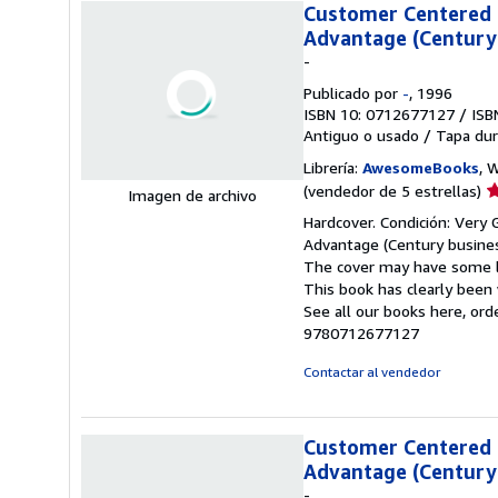
Customer Centered G
Advantage (Century
-
Publicado por
-
, 1996
ISBN 10: 0712677127
/
ISB
Antiguo o usado
/
Tapa dur
Librería:
AwesomeBooks
, 
Ca
(vendedor de 5 estrellas)
Imagen de archivo
d
Hardcover. Condición: Very
v
Advantage (Century business
5
The cover may have some li
d
This book has clearly been 
5
See all our books here, or
e
9780712677127
Contactar al vendedor
Customer Centered G
Advantage (Century
-