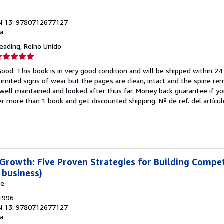
N 13: 9780712677127
a
Reading, Reino Unido
lificación
el
Good. This book is in very good condition and will be shipped within 24
endedor:
mited signs of wear but the pages are clean, intact and the spine r
well maintained and looked after thus far. Money back guarantee if you
e
der more than 1 book and get discounted shipping.
Nº de ref. del artícu
strellas
rowth: Five Proven Strategies for Building Compet
 business)
ne
 1996
N 13: 9780712677127
a