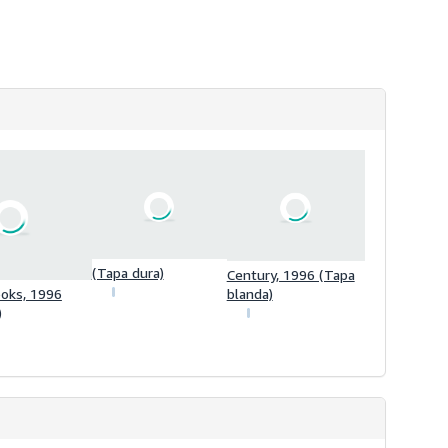
s
d
e
e
n
v
í
o
(Tapa dura)
Century, 1996 (Tapa
oks, 1996
blanda)
)