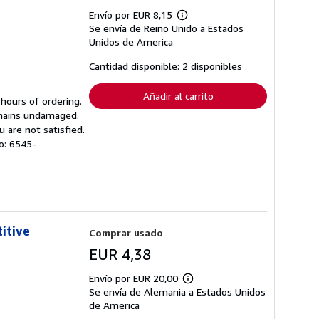
Envío por EUR 8,15
Más
Se envía de Reino Unido a Estados
información
sobre
Unidos de America
las
tarifas
Cantidad disponible: 2 disponibles
de
envío
Añadir al carrito
 hours of ordering.
emains undamaged.
 are not satisfied.
lo: 6545-
itive
Comprar usado
EUR 4,38
Envío por EUR 20,00
Más
Se envía de Alemania a Estados Unidos
información
sobre
de America
las