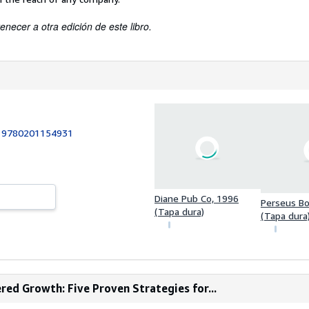
enecer a otra edición de este libro.
:
9780201154931
Diane Pub Co, 1996
Perseus Bo
(Tapa dura)
(Tapa dura
ed Growth: Five Proven Strategies for...