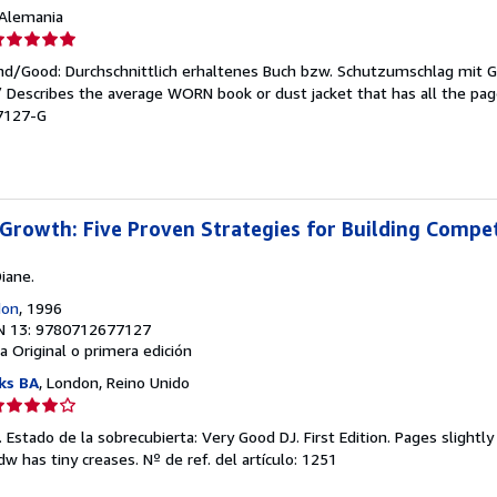
, Alemania
lificación
el
end/Good: Durchschnittlich erhaltenes Buch bzw. Schutzumschlag mit 
endedor:
 / Describes the average WORN book or dust jacket that has all the pa
77127-G
e
strellas
rowth: Five Proven Strategies for Building Compet
iane.
don
, 1996
N 13: 9780712677127
a
Original o primera edición
ks BA
, London, Reino Unido
lificación
el
 Estado de la sobrecubierta: Very Good DJ. First Edition. Pages slightly
endedor:
dw has tiny creases.
Nº de ref. del artículo: 1251
e