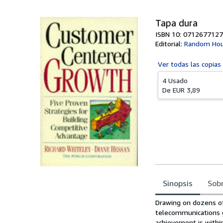
Tapa dura
ISBN 10: 0712677127
Editorial:
Random Hou
Ver todas las
copias
4 Usado
De
EUR 3,89
Sinopsis
Sobr
Sinopsis
Drawing on dozens of 
telecommunications g
achievement is withi