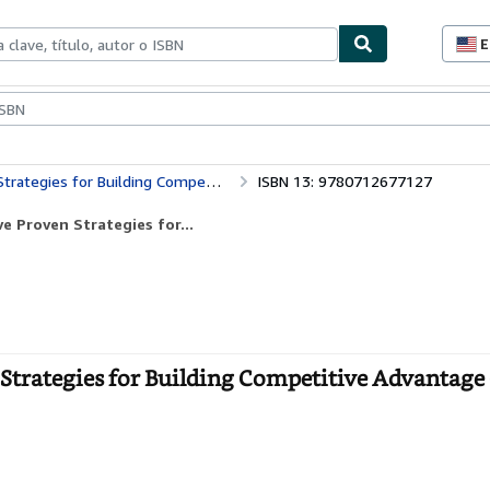
E
P
d
c
ionismo
Vendedores
Comenzar a vender
d
s
ng Competitive Advantage (Century business)
ISBN 13: 9780712677127
e Proven Strategies for...
Strategies for Building Competitive Advantage