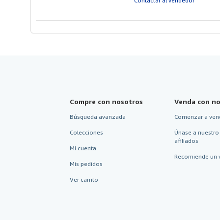
Contactar al vendedor
5
e
Compre con nosotros
Venda con no
Búsqueda avanzada
Comenzar a ven
Colecciones
Únase a nuestro
afiliados
Mi cuenta
Recomiende un 
Mis pedidos
Ver carrito