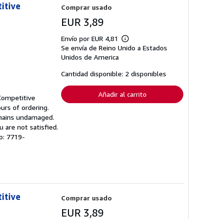
itive
Comprar usado
EUR 3,89
Envío por EUR 4,81
Más
Se envía de Reino Unido a Estados
información
sobre
Unidos de America
las
tarifas
Cantidad disponible: 2 disponibles
de
envío
Añadir al carrito
Competitive
urs of ordering.
emains undamaged.
 are not satisfied.
lo: 7719-
itive
Comprar usado
EUR 3,89