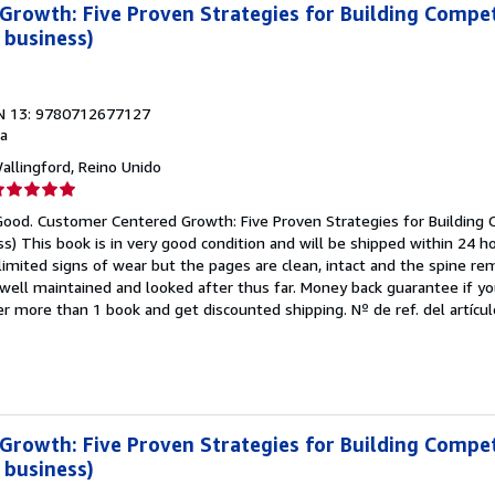
rowth: Five Proven Strategies for Building Compet
 business)
N 13: 9780712677127
a
Wallingford, Reino Unido
lificación
el
 Good. Customer Centered Growth: Five Proven Strategies for Building 
endedor:
) This book is in very good condition and will be shipped within 24 ho
mited signs of wear but the pages are clean, intact and the spine r
e
well maintained and looked after thus far. Money back guarantee if you
der more than 1 book and get discounted shipping.
Nº de ref. del artícu
strellas
rowth: Five Proven Strategies for Building Compet
 business)