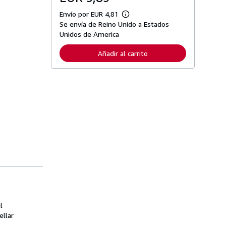
Envío por EUR 4,81
M
Se envía de Reino Unido a Estados
á
s
Unidos de America
i
n
Añadir al carrito
f
o
r
m
a
c
i
ó
n
s
o
b
r
e
l
a
s
t
a
r
l
i
f
ellar
a