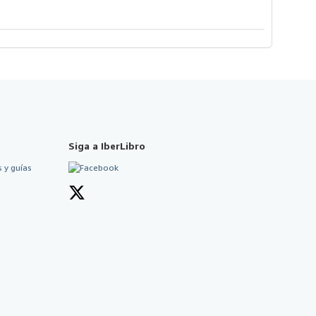
Siga a IberLibro
 y guías