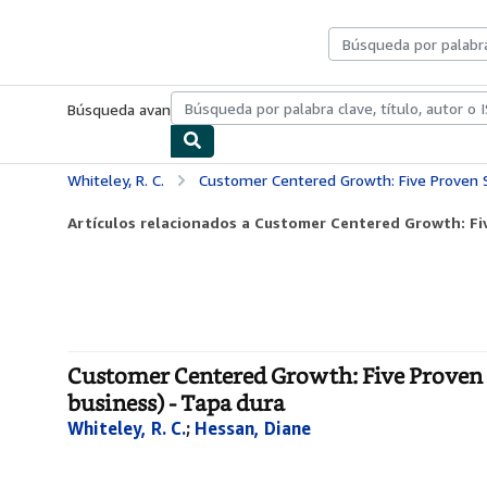
Pasar al contenido principal
IberLibro.com
Búsqueda avanzada
Colecciones
Libros antiguos
Arte y colecc
Whiteley, R. C.
Customer Centered Growth: Five Proven Strategies for Buildi
Artículos relacionados a Customer Centered Growth: Fiv
Customer Centered Growth: Five Proven 
business) - Tapa dura
Whiteley, R. C.
;
Hessan, Diane