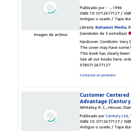
Publicado por
- -
, 1996
ISBN 10: 0712677127
/
ISB
Antiguo o usado
/
Tapa dur
Librería:
Bahamut Media
, 
Ca
(vendedor de 5 estrellas)
Imagen de archivo
d
Hardcover. Condición: Very 
v
The cover may have some li
5
This book has clearly been 
d
See all our books here, or
5
9780712677127
e
Contactar al vendedor
Customer Centered G
Advantage (Century
Whiteley, R. C., Hessan, Dia
Publicado por
Century Ltd
,
ISBN 10: 0712677127
/
ISB
Antiguo o usado
/
Tapa dur