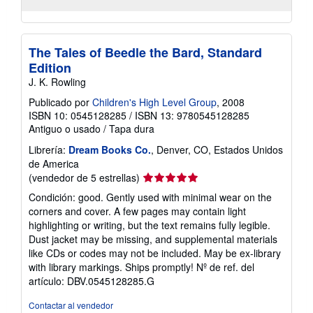
The Tales of Beedle the Bard, Standard
Edition
J. K. Rowling
Publicado por
Children's High Level Group
, 2008
ISBN 10: 0545128285
/
ISBN 13: 9780545128285
Antiguo o usado
/
Tapa dura
Librería:
Dream Books Co.
, Denver, CO, Estados Unidos
de America
Calificación
(vendedor de 5 estrellas)
del
Condición: good. Gently used with minimal wear on the
vendedor:
corners and cover. A few pages may contain light
5
highlighting or writing, but the text remains fully legible.
de
Dust jacket may be missing, and supplemental materials
5
like CDs or codes may not be included. May be ex-library
estrellas
with library markings. Ships promptly!
Nº de ref. del
artículo: DBV.0545128285.G
Contactar al vendedor