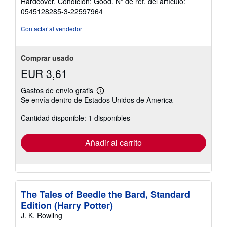
Hardcover. Condición: Good.
Nº de ref. del artículo:
vendedor:
0545128285-3-22597964
5
de
Contactar al vendedor
5
estrellas
Comprar usado
EUR 3,61
Gastos de envío gratis
Más
Se envía dentro de Estados Unidos de America
información
sobre
Cantidad disponible: 1 disponibles
las
tarifas
de
envío
Añadir al carrito
The Tales of Beedle the Bard, Standard
Edition (Harry Potter)
J. K. Rowling