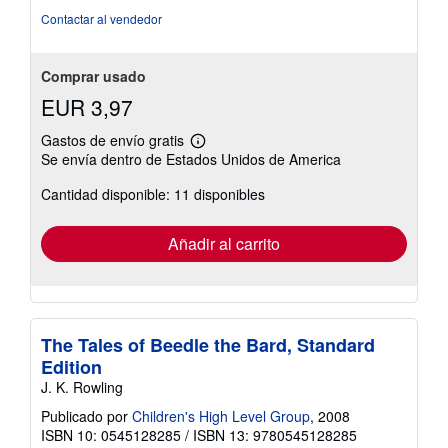
5
Contactar al vendedor
estrellas
Comprar usado
EUR 3,97
Gastos de envío gratis
Más
Se envía dentro de Estados Unidos de America
información
sobre
Cantidad disponible: 11 disponibles
las
tarifas
de
envío
Añadir al carrito
The Tales of Beedle the Bard, Standard
Edition
J. K. Rowling
Publicado por
Children's High Level Group
, 2008
ISBN 10: 0545128285
/
ISBN 13: 9780545128285