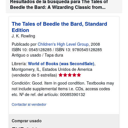
Resultados de la búsqueda para The Tales of
Beedle the Bard: A Wizarding Classic from...
The Tales of Beedle the Bard, Standard
Edition
J. K. Rowling
Publicado por
Children's High Level Group
, 2008
ISBN 10: 0545128285
/
ISBN 13: 9780545128285
Antiguo o usado
/
Tapa dura
Librería:
World of Books (was SecondSale)
,
Montgomery, IL, Estados Unidos de America
Calificación
(vendedor de 5 estrellas)
del
Condición: Good. Item in good condition. Textbooks may
vendedor:
not include supplemental items i.e. CDs, access codes
5
etc.
Nº de ref. del artículo: 00085390132
de
5
Contactar al vendedor
estrellas
Comprar usado