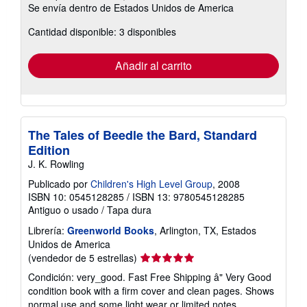
Se envía dentro de Estados Unidos de America
información
sobre
Cantidad disponible: 3 disponibles
las
tarifas
de
envío
Añadir al carrito
The Tales of Beedle the Bard, Standard
Edition
J. K. Rowling
Publicado por
Children's High Level Group
, 2008
ISBN 10: 0545128285
/
ISBN 13: 9780545128285
Antiguo o usado
/
Tapa dura
Librería:
Greenworld Books
, Arlington, TX, Estados
Unidos de America
Calificación
(vendedor de 5 estrellas)
del
Condición: very_good. Fast Free Shipping â" Very Good
vendedor:
condition book with a firm cover and clean pages. Shows
5
normal use and some light wear or limited notes