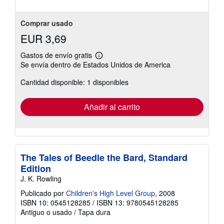
Comprar usado
EUR 3,69
Gastos de envío gratis
Más
Se envía dentro de Estados Unidos de America
información
sobre
Cantidad disponible: 1 disponibles
las
tarifas
de
envío
Añadir al carrito
The Tales of Beedle the Bard, Standard
Edition
J. K. Rowling
Publicado por
Children's High Level Group
, 2008
ISBN 10: 0545128285
/
ISBN 13: 9780545128285
Antiguo o usado
/
Tapa dura