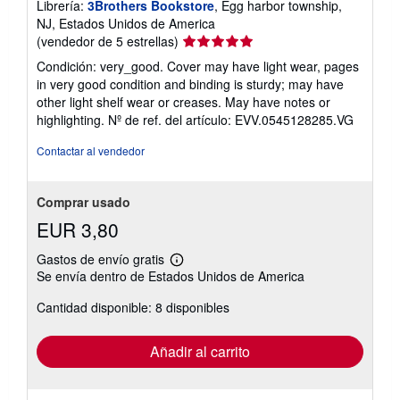
Librería:
3Brothers Bookstore
, Egg harbor township,
NJ, Estados Unidos de America
Calificación
(vendedor de 5 estrellas)
del
Condición: very_good. Cover may have light wear, pages
vendedor:
in very good condition and binding is sturdy; may have
5
other light shelf wear or creases. May have notes or
de
highlighting.
Nº de ref. del artículo: EVV.0545128285.VG
5
estrellas
Contactar al vendedor
Comprar usado
EUR 3,80
Gastos de envío gratis
Más
Se envía dentro de Estados Unidos de America
información
sobre
Cantidad disponible: 8 disponibles
las
tarifas
de
envío
Añadir al carrito