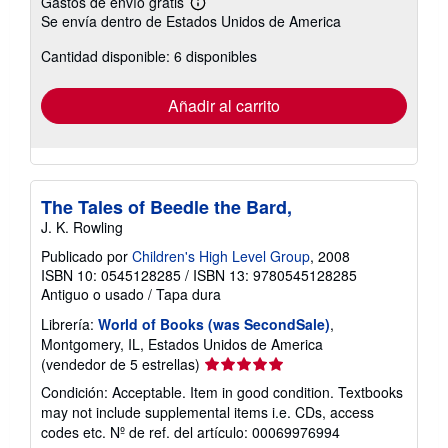
Gastos de envío gratis
Más
Se envía dentro de Estados Unidos de America
información
sobre
Cantidad disponible: 6 disponibles
las
tarifas
de
envío
Añadir al carrito
The Tales of Beedle the Bard,
J. K. Rowling
Publicado por
Children's High Level Group
, 2008
ISBN 10: 0545128285
/
ISBN 13: 9780545128285
Antiguo o usado
/
Tapa dura
Librería:
World of Books (was SecondSale)
,
Montgomery, IL, Estados Unidos de America
Calificación
(vendedor de 5 estrellas)
del
Condición: Acceptable. Item in good condition. Textbooks
vendedor:
may not include supplemental items i.e. CDs, access
5
codes etc.
Nº de ref. del artículo: 00069976994
de