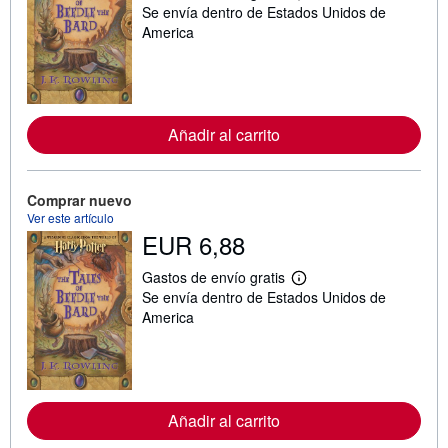
Se envía dentro de Estados Unidos de
á
s
America
i
n
f
o
r
m
Añadir al carrito
a
c
i
ó
n
Comprar nuevo
s
Ver este artículo
o
EUR 6,88
b
r
e
Gastos de envío gratis
l
M
Se envía dentro de Estados Unidos de
a
á
s
s
America
t
i
a
n
r
f
i
o
f
r
a
m
Añadir al carrito
s
a
d
c