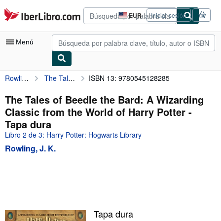
Pasar al contenido principal
IberLibro.com
EUR
Iniciar sesión
Preferencias
de
compra
Menú
del
sitio.
Rowling, J. K.
The Tales of Beedle the Bard: A Wizarding Classic from the World of Harry Potter
ISBN 13: 9780545128285
Mi cuenta
Consultar mis pedidos
The Tales of Beedle the Bard: A Wizarding
Classic from the World of Harry Potter -
Búsqueda avanzada
Tapa dura
Colecciones
Libro 2 de 3: Harry Potter: Hogwarts Library
Rowling, J. K.
Libros antiguos
Arte y coleccionismo
Vendedores
Comenzar a vender
Tapa dura
Ayuda