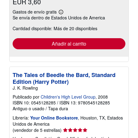
EUR 3,60
Gastos de envío gratis
Más
Se envía dentro de Estados Unidos de America
información
sobre
Cantidad disponible: Más de 20 disponibles
las
tarifas
de
envío
Añadir al carrito
The Tales of Beedle the Bard, Standard
Edition (Harry Potter)
J. K. Rowling
Publicado por
Children's High Level Group
, 2008
ISBN 10: 0545128285
/
ISBN 13: 9780545128285
Antiguo o usado
/
Tapa dura
Librería:
Your Online Bookstore
, Houston, TX, Estados
Unidos de America
Calificación
(vendedor de 5 estrellas)
del