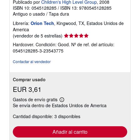
Publicado por
Children's High Level Group
, 2008
ISBN 10: 0545128285
/
ISBN 13: 9780545128285
Antiguo o usado
/
Tapa dura
Librería:
Orion Tech
, Kingwood, TX, Estados Unidos de
America
Calificación
(vendedor de 5 estrellas)
del
Hardcover. Condición: Good.
Nº de ref. del artículo:
vendedor:
0545128285-3-23543775
5
de
Contactar al vendedor
5
estrellas
Comprar usado
EUR 3,61
Gastos de envío gratis
Más
Se envía dentro de Estados Unidos de America
información
sobre
Cantidad disponible: 3 disponibles
las
tarifas
de
envío
Añadir al carrito