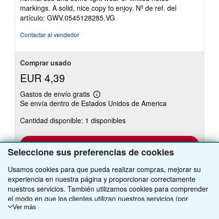
de
markings. A solid, nice copy to enjoy.
Nº de ref. del
5
artículo: GWV.0545128285.VG
estrellas
Contactar al vendedor
Comprar usado
EUR 4,39
Gastos de envío gratis
Más
Se envía dentro de Estados Unidos de America
información
sobre
Cantidad disponible: 1 disponibles
las
tarifas
de
envío
Añadir al carrito
Seleccione sus preferencias de cookies
Usamos cookies para que pueda realizar compras, mejorar su
experiencia en nuestra página y proporcionar correctamente
nuestros servicios. También utilizamos cookies para comprender
Existen otras
155
copia(s) de este libro
el modo en que los clientes utilizan nuestros servicios (por
Ver todos los resultados de su búsqueda
ejemplo, midiendo las visitas al sitio) y así poder realizar mejoras.
Ver más
Si está de acuerdo, también utilizaremos cookies de terceros