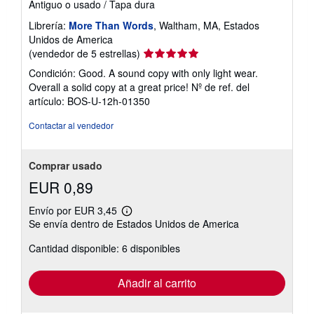
Antiguo o usado
/
Tapa dura
Librería:
More Than Words
, Waltham, MA, Estados
Unidos de America
Calificación
(vendedor de 5 estrellas)
del
Condición: Good. A sound copy with only light wear.
vendedor:
Overall a solid copy at a great price!
Nº de ref. del
5
artículo: BOS-U-12h-01350
de
5
Contactar al vendedor
estrellas
Comprar usado
EUR 0,89
Envío por EUR 3,45
Más
Se envía dentro de Estados Unidos de America
información
sobre
Cantidad disponible: 6 disponibles
las
tarifas
de
envío
Añadir al carrito