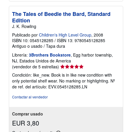
The Tales of Beedle the Bard, Standard
Edition
J. K. Rowling
Publicado por
Children's High Level Group
, 2008
ISBN 10: 0545128285
/
ISBN 13: 9780545128285
Antiguo o usado
/
Tapa dura
Librería:
3Brothers Bookstore
, Egg harbor township,
NJ, Estados Unidos de America
Calificación
(vendedor de 5 estrellas)
del
Condición: like_new. Book is in like new condition with
vendedor:
only potential shelf wear. No marking or highlighting.
Nº
5
de ref. del artículo: EVV.0545128285.LN
de
5
Contactar al vendedor
estrellas
Comprar usado
EUR 3,80