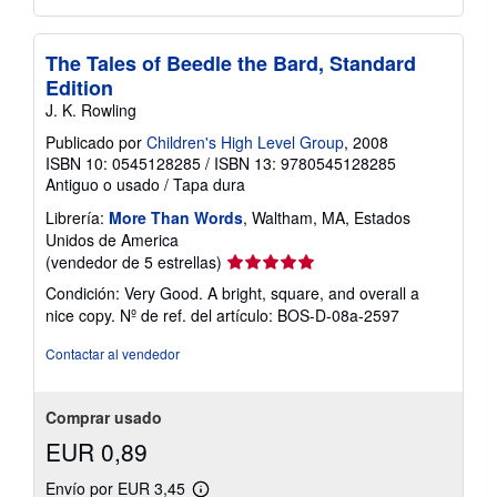
The Tales of Beedle the Bard, Standard
Edition
J. K. Rowling
Publicado por
Children's High Level Group
, 2008
ISBN 10: 0545128285
/
ISBN 13: 9780545128285
Antiguo o usado
/
Tapa dura
Librería:
More Than Words
, Waltham, MA, Estados
Unidos de America
Calificación
(vendedor de 5 estrellas)
del
Condición: Very Good. A bright, square, and overall a
vendedor:
nice copy.
Nº de ref. del artículo: BOS-D-08a-2597
5
de
Contactar al vendedor
5
estrellas
Comprar usado
EUR 0,89
Envío por EUR 3,45
Más