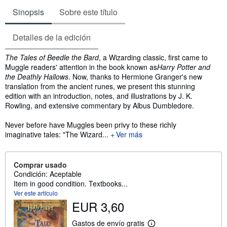
Sinopsis
Sobre este título
Detalles de la edición
Sinopsis
The Tales of Beedle the Bard
, a Wizarding classic, first came to
Muggle readers' attention in the book known as
Harry Potter and
the Deathly Hallows
. Now, thanks to Hermione Granger's new
translation from the ancient runes, we present this stunning
edition with an introduction, notes, and illustrations by J. K.
Rowling, and extensive commentary by Albus Dumbledore.
Never before have Muggles been privy to these richly
imaginative tales: "The Wizard...
Ver más
Comprar usado
Condición: Aceptable
Item in good condition. Textbooks...
Ver este artículo
EUR 3,60
Gastos de envío gratis
M