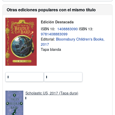
e
i
e
ó
n
n
Otras ediciones populares con el mismo título
v
s
í
o
o
b
Edición Destacada
r
e
ISBN 10:
1408883090
ISBN 13:
l
9781408883099
a
Editorial:
Bloomsbury Children's Books,
s
t
2017
a
Tapa blanda
r
i
f
a
s
d
e
e
n
v
í
Scholastic US, 2017 (Tapa dura)
o