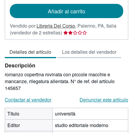
tarifas
de
Añadir al carrito
envío
Vendido por
Libreria Del Corso
,
Palermo, PA, Italia
Calificación
(vendedor de 2 estrellas)
del
vendedor:
Detalles del artículo
Los detalles del vendedor
2
de
Descripción
5
estrellas
romanzo copertina rovinata con piccole macchie e
mancanze, rilegatura allentata.
N° de ref. del artículo
145657
Contactar al vendedor
Denunciar este artículo
Título
università
Editor
studio editoriale moderno