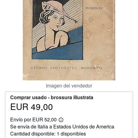
CERRAR
Imagen del vendedor
Comprar usado -
brossura illustrata
EUR 49,00
Precio
EUR
Envío por EUR 52,00
49,00
Más
Se envía de Italia a Estados Unidos de America
información
sobre
Cantidad disponible: 1 disponibles
las