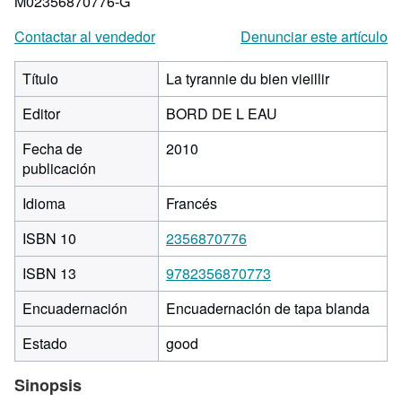
M02356870776-G
Contactar al vendedor
Denunciar este artículo
Título
La tyrannie du bien vieillir
Editor
BORD DE L EAU
Fecha de
2010
publicación
Idioma
Francés
ISBN 10
2356870776
ISBN 13
9782356870773
Encuadernación
Encuadernación de tapa blanda
Estado
good
Sinopsis