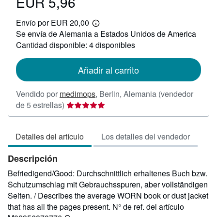
EUR 5,96
Precio
EUR
Envío por EUR 20,00
5,96
Más
Se envía de Alemania a Estados Unidos de America
información
sobre
Cantidad disponible: 4 disponibles
las
tarifas
de
Añadir al carrito
envío
Vendido por
medimops
,
Berlin, Alemania
(vendedor
Calificación
de 5 estrellas)
del
vendedor:
Detalles del artículo
Los detalles del vendedor
5
de
Descripción
5
estrellas
Befriedigend/Good: Durchschnittlich erhaltenes Buch bzw.
Schutzumschlag mit Gebrauchsspuren, aber vollständigen
Seiten. / Describes the average WORN book or dust jacket
that has all the pages present.
N° de ref. del artículo