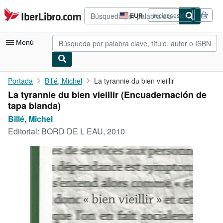
Pasar al contenido principal
IberLibro.com
EUR
Iniciar sesión
Preferencias
de
compra
Menú
del
sitio.
Mi cuenta
Portada
Billé, Michel
La tyrannie du bien vieillir
La tyrannie du bien vieillir (Encuadernación de
Consultar mis pedidos
tapa blanda)
Búsqueda avanzada
Billé, Michel
Editorial:
BORD DE L EAU, 2010
Colecciones
Libros antiguos
Arte y coleccionismo
Vendedores
Comenzar a vender
Ayuda