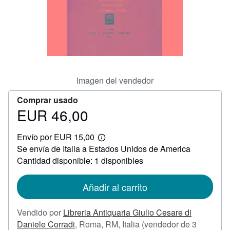
CERRAR
Imagen del vendedor
Comprar usado
EUR 46,00
Precio
EUR
Envío por EUR 15,00
46,00
Más
Se envía de Italia a Estados Unidos de America
información
sobre
Cantidad disponible: 1 disponibles
las
tarifas
de
Añadir al carrito
envío
Vendido por
Libreria Antiquaria Giulio Cesare di
Daniele Corradi
,
Roma, RM, Italia
(vendedor de 3