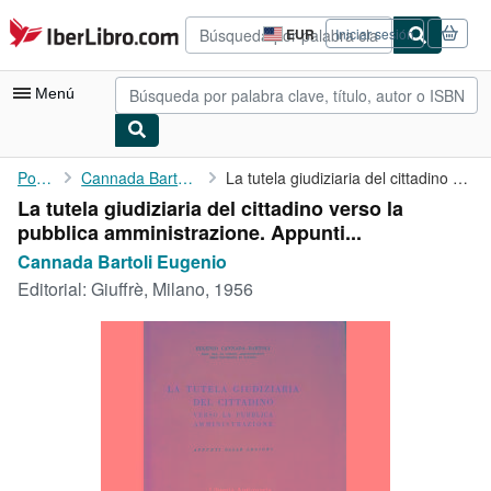
Pasar al contenido principal
IberLibro.com
EUR
Iniciar sesión
Preferencias
de
compra
Menú
del
sitio.
Mi cuenta
Portada
Cannada Bartoli Eugenio
La tutela giudiziaria del cittadino verso la pubblica ...
La tutela giudiziaria del cittadino verso la
Consultar mis pedidos
pubblica amministrazione. Appunti...
Búsqueda avanzada
Cannada Bartoli Eugenio
Editorial:
Giuffrè, Milano, 1956
Colecciones
Libros antiguos
Arte y coleccionismo
Vendedores
Comenzar a vender
Ayuda