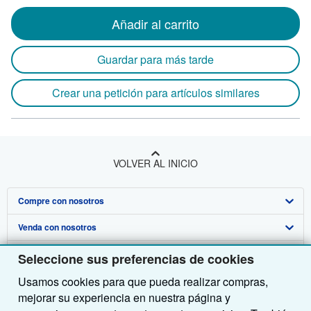
Añadir al carrito
Guardar para más tarde
Crear una petición para artículos similares
VOLVER AL INICIO
Compre con nosotros
Venda con nosotros
Búsqueda avanzada
Sobre nosotros
Colecciones
Comenzar a vender
Seleccione sus preferencias de cookies
Usamos cookies para que pueda realizar compras,
Obtener Ayuda
Mi cuenta
Únase a nuestro programa de afiliados
Sobre IberLibro
mejorar su experiencia en nuestra página y
Otras compañías de AbeBooks
Mis pedidos
Recomiende un vendedor
Medios
Preguntas frecuentes y guías