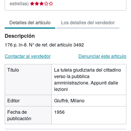
Calificación
estrellas)
del
vendedor:
Detalles del artículo
Los detalles del vendedor
3
de
Descripción
5
estrellas
176 p. in-8.
N° de ref. del artículo 3492
Contactar al vendedor
Denunciar este artículo
Título
La tutela giudiziaria del cittadino
verso la pubblica
amministrazione. Appunti dalle
lezioni
Editor
Giuffrè, Milano
Fecha de
1956
publicación