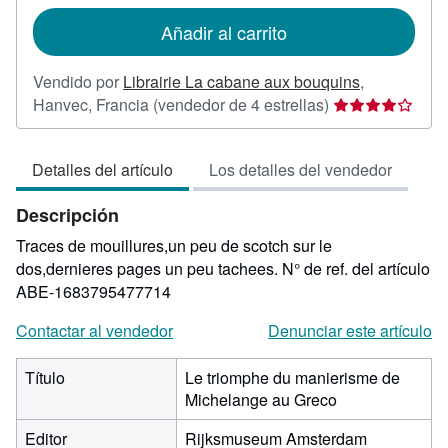
tarifas
de
Añadir al carrito
envío
Vendido por
Librairie La cabane aux bouquins
,
Calificación
Hanvec, Francia
(vendedor de 4 estrellas)
del
vendedor:
Detalles del artículo
Los detalles del vendedor
4
de
Descripción
5
estrellas
Traces de mouillures,un peu de scotch sur le
dos,dernieres pages un peu tachees.
N° de ref. del artículo
ABE-1683795477714
Contactar al vendedor
Denunciar este artículo
Título
Le triomphe du manierisme de
Michelange au Greco
Editor
Rijksmuseum Amsterdam