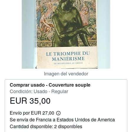
CERRAR
Imagen del vendedor
Comprar usado -
Couverture souple
Condición: Usado - Regular
EUR 35,00
Precio
EUR
Envío por EUR 27,00
35,00
Más
Se envía de Francia a Estados Unidos de America
información
sobre
Cantidad disponible: 2 disponibles
las