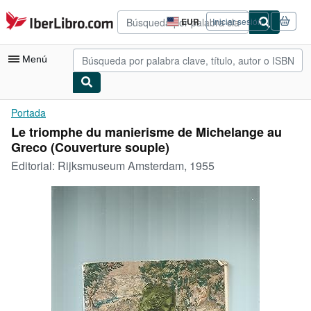
Pasar al contenido principal
IberLibro.com
EUR
Iniciar sesión
Preferencias
de
compra
Menú
del
sitio.
Mi cuenta
Portada
Le triomphe du manierisme de Michelange au
Consultar mis pedidos
Greco (Couverture souple)
Búsqueda avanzada
Editorial:
Rijksmuseum Amsterdam, 1955
Colecciones
Libros antiguos
Arte y coleccionismo
Vendedores
Comenzar a vender
Ayuda