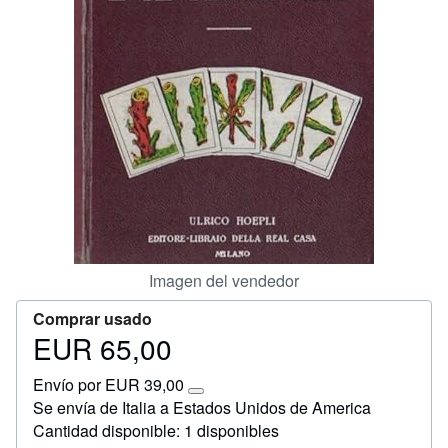
Ayuda
CERRAR
Imagen del vendedor
Comprar usado
EUR 65,00
Precio
EUR
Envío por EUR 39,00
65,00
Más
Se envía de Italia a Estados Unidos de America
información
Cantidad disponible: 1 disponibles
sobre
las