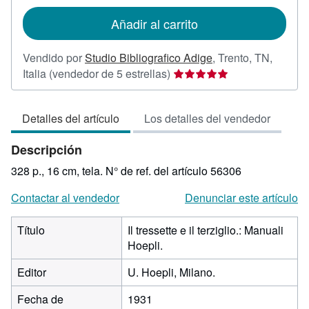
tarifas
de
Añadir al carrito
envío
Vendido por
Studio Bibliografico Adige
,
Trento, TN,
Calificación
Italia
(vendedor de 5 estrellas)
del
vendedor:
Detalles del artículo
Los detalles del vendedor
5
de
Descripción
5
estrellas
328 p., 16 cm, tela.
N° de ref. del artículo 56306
Contactar al vendedor
Denunciar este artículo
Título
Il tressette e il terziglio.: Manuali
Hoepli.
Editor
U. Hoepli, Milano.
Fecha de
1931