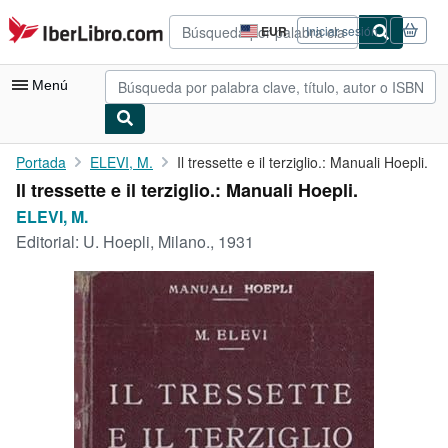
Pasar al contenido principal
IberLibro.com
EUR
Iniciar sesión
Preferencias
de
compra
Menú
del
sitio.
Mi cuenta
Portada
ELEVI, M.
Il tressette e il terziglio.: Manuali Hoepli.
Il tressette e il terziglio.: Manuali Hoepli.
Consultar mis pedidos
ELEVI, M.
Cerrar sesión
Editorial:
U. Hoepli, Milano., 1931
Búsqueda avanzada
Colecciones
Libros antiguos
Arte y coleccionismo
Vendedores
Comenzar a vender