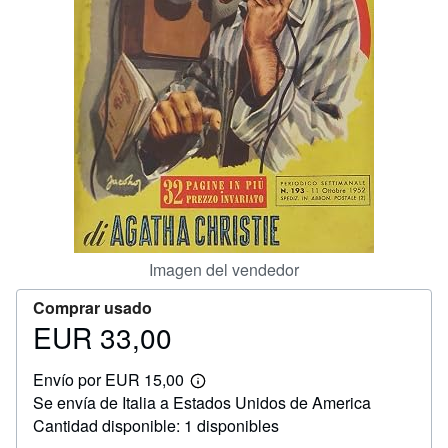
CERRAR
Imagen del vendedor
Comprar usado
EUR 33,00
Precio
EUR
Envío por EUR 15,00
33,00
Más
Se envía de Italia a Estados Unidos de America
información
sobre
Cantidad disponible: 1 disponibles
las
tarifas