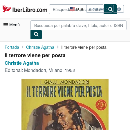
Pasar al contenido principal
IberLibro.com
EUR
Iniciar sesión
Preferencias
de
compra
Menú
del
sitio.
Mi cuenta
Portada
Christie Agatha
Il terrore viene per posta
Il terrore viene per posta
Consultar mis pedidos
Christie Agatha
Búsqueda avanzada
Editorial:
Mondadori, Milano, 1952
Colecciones
Libros antiguos
Arte y coleccionismo
Vendedores
Comenzar a vender
Ayuda