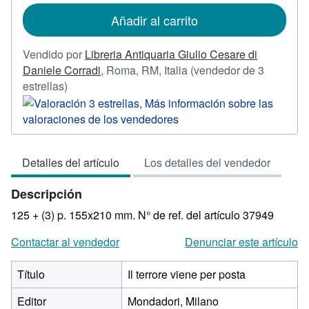
de
Añadir al carrito
envío
Vendido por
Libreria Antiquaria Giulio Cesare di
Daniele Corradi
,
Roma, RM, Italia
(vendedor de 3
Calificación
estrellas)
del
vendedor:
3
de
Detalles del artículo
Los detalles del vendedor
5
estrellas
Descripción
125 + (3) p. 155x210 mm.
N° de ref. del artículo 37949
Contactar al vendedor
Denunciar este artículo
Título
Il terrore viene per posta
Editor
Mondadori, Milano