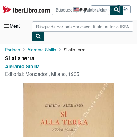
Pasar al contenido principal
IberLibro.com
EUR
Iniciar sesión
Preferencias
de
compra
Menú
del
sitio.
Mi cuenta
Portada
Aleramo Sibilla
Si alla terra
Si alla terra
Consultar mis pedidos
Aleramo Sibilla
Búsqueda avanzada
Editorial:
Mondadori, Milano, 1935
Colecciones
Libros antiguos
Arte y coleccionismo
Vendedores
Comenzar a vender
Ayuda