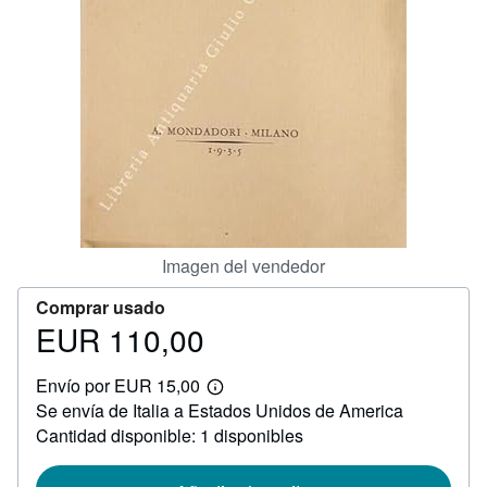
CERRAR
Imagen del vendedor
Comprar usado
EUR 110,00
Precio
EUR
Envío por EUR 15,00
110,00
Más
Se envía de Italia a Estados Unidos de America
información
sobre
Cantidad disponible: 1 disponibles
las
tarifas
de