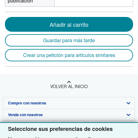
publicación
Añadir al carrito
Guardar para más tarde
Crear una petición para artículos similares
VOLVER AL INICIO
Compre con nosotros
Venda con nosotros
Búsqueda avanzada
Sobre nosotros
Colecciones
Comenzar a vender
Seleccione sus preferencias de cookies