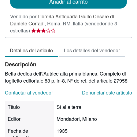
Añadir al carrito
envío
Vendido por
Libreria Antiquaria Giulio Cesare di
Daniele Corradi
,
Roma, RM, Italia
(vendedor de 3
Calificación
estrellas)
del
vendedor:
Detalles del artículo
Los detalles del vendedor
3
de
Descripción
5
estrellas
Bella dedica dell\'Autrice alla prima bianca. Completo di
foglietto editoriale 83 p. in-8.
N° de ref. del artículo 27958
Contactar al vendedor
Denunciar este artículo
Título
Si alla terra
Editor
Mondadori, Milano
Fecha de
1935