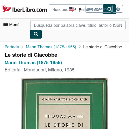
Pasar al contenido principal
IberLibro.com
EUR
Iniciar sesión
Preferencias
de
compra
Menú
del
sitio.
Mi cuenta
Portada
Mann Thomas (1875-1955)
Le storie di Giacobbe
Le storie di Giacobbe
Consultar mis pedidos
Mann Thomas (1875-1955)
Búsqueda avanzada
Editorial:
Mondadori, Milano, 1935
Colecciones
Libros antiguos
Arte y coleccionismo
Vendedores
Comenzar a vender
Ayuda