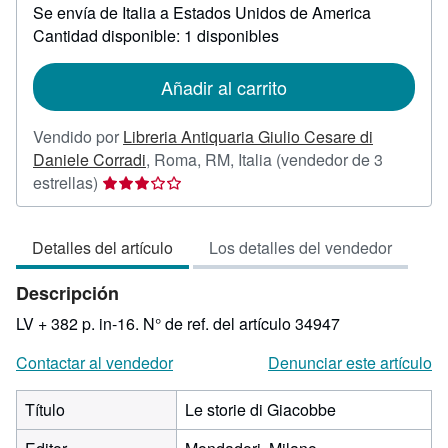
Se envía de Italia a Estados Unidos de America
información
sobre
Cantidad disponible: 1 disponibles
las
tarifas
de
Añadir al carrito
envío
Vendido por
Libreria Antiquaria Giulio Cesare di
Daniele Corradi
,
Roma, RM, Italia
(vendedor de 3
Calificación
estrellas)
del
vendedor:
Detalles del artículo
Los detalles del vendedor
3
de
Descripción
5
estrellas
LV + 382 p. in-16.
N° de ref. del artículo 34947
Contactar al vendedor
Denunciar este artículo
Título
Le storie di Giacobbe