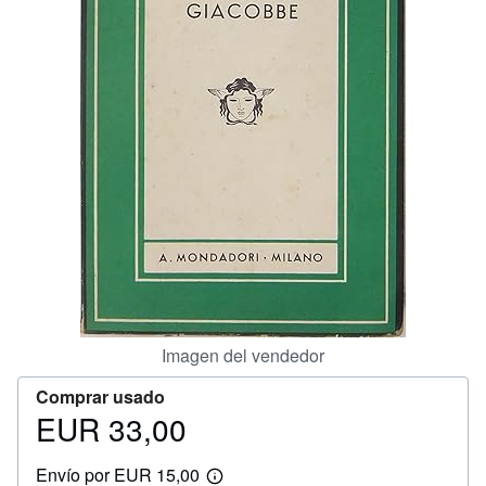
CERRAR
Imagen del vendedor
Comprar usado
EUR 33,00
Precio
EUR
Envío por EUR 15,00
33,00
Más