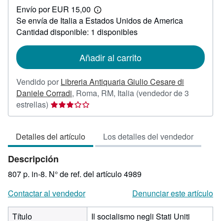
Envío por EUR 15,00
72,00
Más
Se envía de Italia a Estados Unidos de America
información
sobre
Cantidad disponible: 1 disponibles
las
tarifas
de
Añadir al carrito
envío
Vendido por
Libreria Antiquaria Giulio Cesare di
Daniele Corradi
,
Roma, RM, Italia
(vendedor de 3
Calificación
estrellas)
del
vendedor:
Detalles del artículo
Los detalles del vendedor
3
de
Descripción
5
estrellas
807 p. in-8.
N° de ref. del artículo 4989
Contactar al vendedor
Denunciar este artículo
Título
Il socialismo negli Stati Uniti