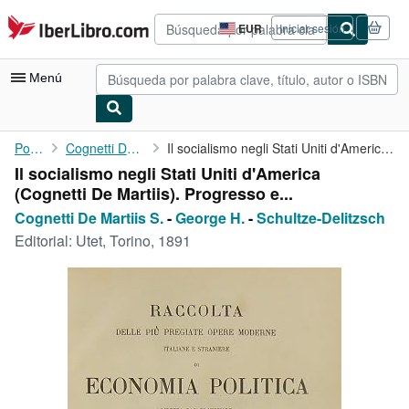
Pasar al contenido principal
IberLibro.com
EUR
Iniciar sesión
Preferencias
de
compra
Menú
del
sitio.
Mi cuenta
Portada
Cognetti De Martiis S.
Il socialismo negli Stati Uniti d'America (Cognetti De Martiis)....
Il socialismo negli Stati Uniti d'America
Consultar mis pedidos
(Cognetti De Martiis). Progresso e...
Búsqueda avanzada
Cognetti De Martiis S.
-
George H.
-
Schultze-Delitzsch
Editorial:
Utet, Torino, 1891
Colecciones
Libros antiguos
Arte y coleccionismo
Vendedores
Comenzar a vender
Ayuda