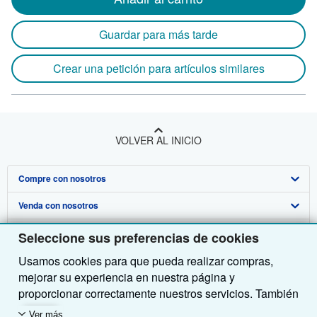
Guardar para más tarde
Crear una petición para artículos similares
VOLVER AL INICIO
Compre con nosotros
Venda con nosotros
Búsqueda avanzada
Sobre nosotros
Colecciones
Comenzar a vender
Seleccione sus preferencias de cookies
Usamos cookies para que pueda realizar compras,
Obtener Ayuda
Mi cuenta
Únase a nuestro programa de afiliados
Sobre IberLibro
mejorar su experiencia en nuestra página y
Otras compañías de AbeBooks
Mis pedidos
Recomiende un vendedor
Medios
Preguntas frecuentes y guías
proporcionar correctamente nuestros servicios. También
utilizamos cookies para comprender el modo en que los
Siga a IberLibro
Ver carrito
Empleo
Atención al Cliente
AbeBooks.com
Ver más