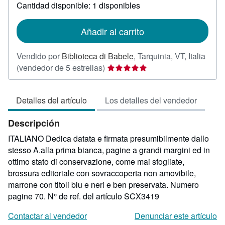
sobre
Cantidad disponible: 1 disponibles
las
tarifas
de
Añadir al carrito
envío
Vendido por
Biblioteca di Babele
,
Tarquinia, VT, Italia
Calificación
(vendedor de 5 estrellas)
del
vendedor:
Detalles del artículo
Los detalles del vendedor
5
de
Descripción
5
estrellas
ITALIANO Dedica datata e firmata presumibilmente dallo
stesso A.alla prima bianca, pagine a grandi margini ed in
ottimo stato di conservazione, come mai sfogliate,
brossura editoriale con sovraccoperta non amovibile,
marrone con titoli blu e neri e ben preservata. Numero
pagine 70.
N° de ref. del artículo SCX3419
Contactar al vendedor
Denunciar este artículo