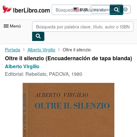
Pasar al contenido principal
IberLibro.com
EUR
Iniciar sesión
Preferencias
de
compra
Menú
del
sitio.
Mi cuenta
Portada
Alberto Virgilio
Oltre il silenzio
Oltre il silenzio (Encuadernación de tapa blanda)
Consultar mis pedidos
Alberto Virgilio
Búsqueda avanzada
Editorial:
Rebellato, PADOVA, 1980
Colecciones
Libros antiguos
Arte y coleccionismo
Vendedores
Comenzar a vender
Ayuda