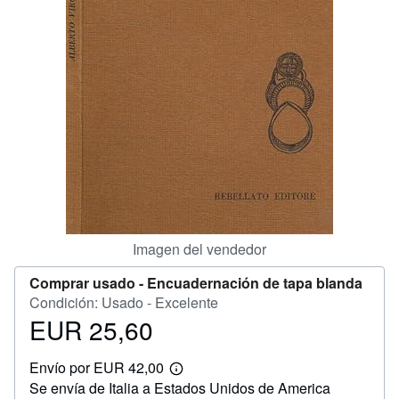
CERRAR
Imagen del vendedor
Comprar usado -
Encuadernación de tapa blanda
Condición: Usado - Excelente
EUR 25,60
Precio
EUR
Envío por EUR 42,00
25,60
Más
Se envía de Italia a Estados Unidos de America
información