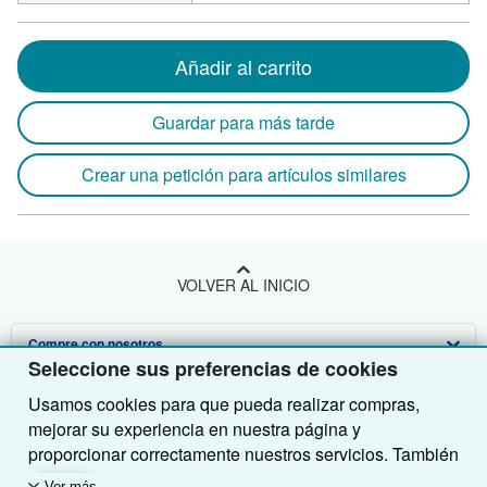
Añadir al carrito
Guardar para más tarde
Crear una petición para artículos similares
VOLVER AL INICIO
Compre con nosotros
Seleccione sus preferencias de cookies
Venda con nosotros
Búsqueda avanzada
Usamos cookies para que pueda realizar compras,
mejorar su experiencia en nuestra página y
Sobre nosotros
Colecciones
Comenzar a vender
proporcionar correctamente nuestros servicios. También
Obtener Ayuda
Mi cuenta
Únase a nuestro programa de afiliados
Sobre IberLibro
utilizamos cookies para comprender el modo en que los
Ver más