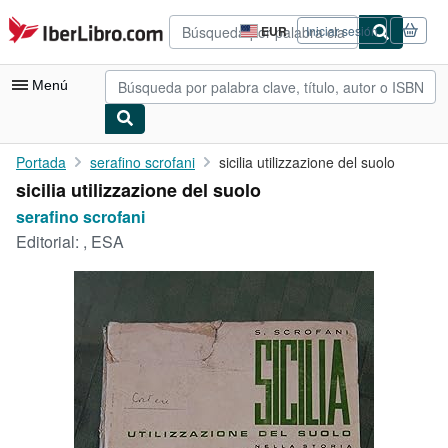
Pasar al contenido principal
IberLibro.com
EUR
Iniciar sesión
Preferencias
de
compra
Menú
del
sitio.
Mi cuenta
Portada
serafino scrofani
sicilia utilizzazione del suolo
sicilia utilizzazione del suolo
Consultar mis pedidos
serafino scrofani
Búsqueda avanzada
Editorial:
, ESA
Colecciones
Libros antiguos
Arte y coleccionismo
Vendedores
Comenzar a vender
Ayuda