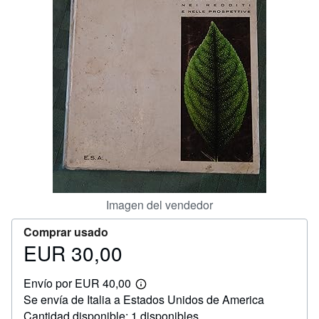
CERRAR
Imagen del vendedor
Comprar usado
EUR 30,00
Precio
EUR
Envío por EUR 40,00
30,00
Más
Se envía de Italia a Estados Unidos de America
información
sobre
Cantidad disponible: 1 disponibles