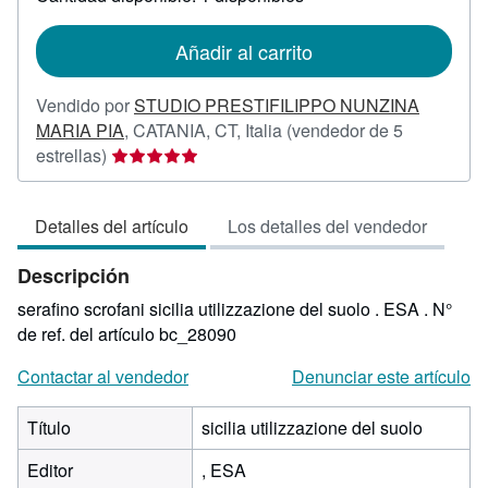
las
tarifas
de
Añadir al carrito
envío
Vendido por
STUDIO PRESTIFILIPPO NUNZINA
MARIA PIA
,
CATANIA, CT, Italia
(vendedor de 5
Calificación
estrellas)
del
vendedor:
Detalles del artículo
Los detalles del vendedor
5
de
Descripción
5
estrellas
serafino scrofani sicilia utilizzazione del suolo . ESA .
N°
de ref. del artículo bc_28090
Contactar al vendedor
Denunciar este artículo
Título
sicilia utilizzazione del suolo
Editor
, ESA