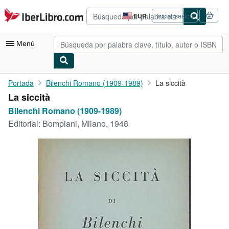
Pasar al contenido principal
IberLibro.com
EUR
Iniciar sesión
Preferencias
de
compra
Menú
del
sitio.
Mi cuenta
Portada
Bilenchi Romano (1909-1989)
La siccità
La siccità
Consultar mis pedidos
Bilenchi Romano (1909-1989)
Búsqueda avanzada
Editorial:
Bompiani, Milano, 1948
Colecciones
Libros antiguos
Arte y coleccionismo
Vendedores
Comenzar a vender
Ayuda