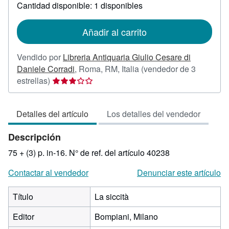
sobre
Cantidad disponible: 1 disponibles
las
tarifas
de
Añadir al carrito
envío
Vendido por
Libreria Antiquaria Giulio Cesare di
Daniele Corradi
,
Roma, RM, Italia
(vendedor de 3
Calificación
estrellas)
del
vendedor:
Detalles del artículo
Los detalles del vendedor
3
de
Descripción
5
estrellas
75 + (3) p. in-16.
N° de ref. del artículo 40238
Contactar al vendedor
Denunciar este artículo
Título
La siccità
Editor
Bompiani, Milano