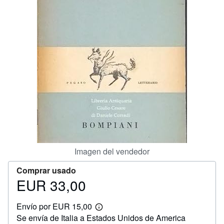
CERRAR
Imagen del vendedor
Comprar usado
EUR 33,00
Precio
EUR
Envío por EUR 15,00
33,00
Más
Se envía de Italia a Estados Unidos de America
información