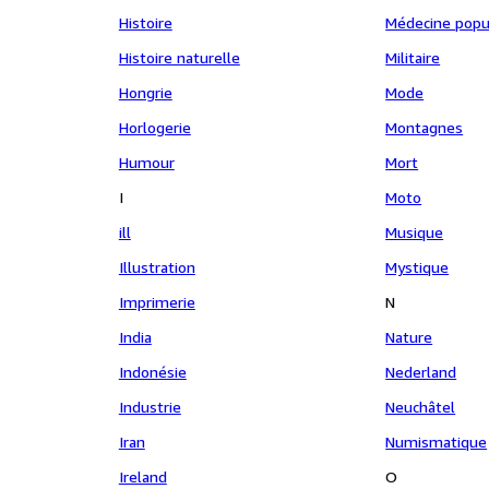
Histoire
Médecine popu
Histoire naturelle
Militaire
Hongrie
Mode
Horlogerie
Montagnes
Humour
Mort
I
Moto
ill
Musique
Illustration
Mystique
Imprimerie
N
India
Nature
Indonésie
Nederland
Industrie
Neuchâtel
Iran
Numismatique
Ireland
O