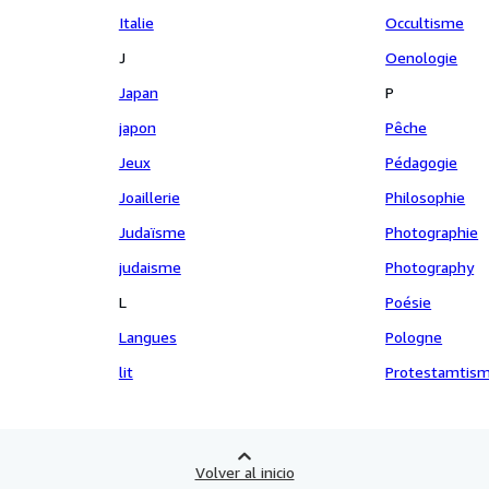
Italie
Occultisme
J
Oenologie
Japan
P
japon
Pêche
Jeux
Pédagogie
Joaillerie
Philosophie
Judaïsme
Photographie
judaisme
Photography
L
Poésie
Langues
Pologne
lit
Protestamtis
Volver al inicio