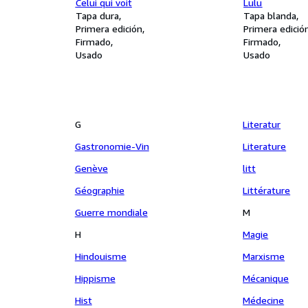
Celui qui voit
Lulu
Tapa dura
Tapa blanda
Primera edición
Primera edició
Firmado
Firmado
Usado
Usado
G
Literatur
Gastronomie-Vin
Literature
Genève
litt
Géographie
Littérature
Guerre mondiale
M
H
Magie
Hindouisme
Marxisme
Hippisme
Mécanique
Hist
Médecine