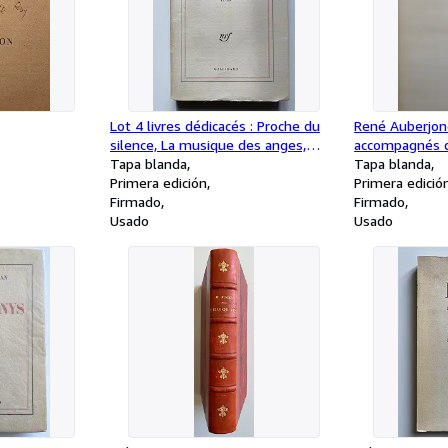
Lot 4 livres dédicacés : Proche du
René Auberjono
silence, La musique des anges,
accompagnés 
Avons-nous vécu ? Attendez
Tapa blanda
Paul Budry.
Tapa blanda
l'aube.
Primera edición
Primera edició
Firmado
Firmado
Usado
Usado