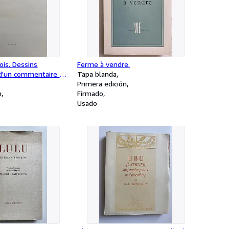
is. Dessins
Ferme à vendre.
d'un commentaire de
Tapa blanda
Primera edición
n
Firmado
Usado