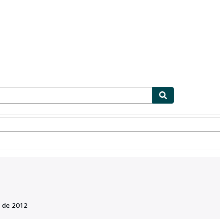
ionismo
Vendedores
Comenzar a vender
 de 2012