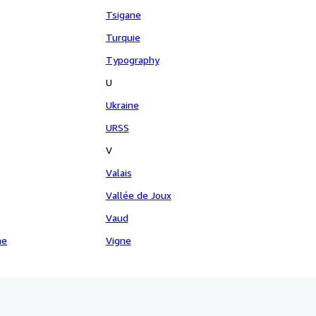
Tsigane
Turquie
Typography
U
Ukraine
URSS
V
Valais
Vallée de Joux
Vaud
me
Vigne