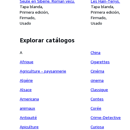
Seule en Sibérie. Roman vécu.
Les Hain-Tenys.
Tapa blanda
Tapa blanda
Primera edición
Primera edición
Firmado
Firmado
Usado
Usado
Explorar catálogos
A
China
Afrique
Cigarettes
Agriculture - paysannerie
Cinéma
Algérie
cinema
Alsace
Classique
Americana
Contes
animaux
Corée
Antiquité
Crime-Detective
Apiculture
Curiosa