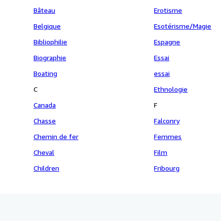
Bâteau
Erotisme
Belgique
Esotérisme/Magie
Bibliophilie
Espagne
Biographie
Essai
Boating
essai
C
Ethnologie
Canada
F
Chasse
Falconry
Chemin de fer
Femmes
Cheval
Film
Children
Fribourg