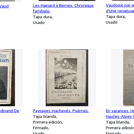
Vaudoise par 
Les Hainard à Bernex. Chronique
 Vaud
d'une renaissa
familiale.
Tapa dura
Tapa dura
Usado
Usado
rdinand De
Paysages inachevés. Poèmes.
En vacances. H
Tapa blanda
Hautes-Alpes f
Primera edición
Tapa blanda
Firmado
Primera edició
Usado
Firmado