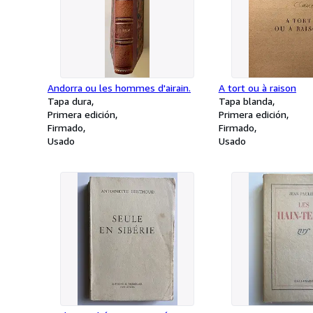
Andorra ou les hommes d'airain.
A tort ou à raison
Tapa dura
Tapa blanda
Primera edición
Primera edición
Firmado
Firmado
Usado
Usado