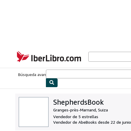
Pasar al contenido principal
IberLibro.com
Búsqueda avanzada
Colecciones
Libros antiguos
Arte y colecc
ShepherdsBook
Granges-près-Marnand, Suiza
Vendedor de 5 estrellas
Vendedor de AbeBooks desde 22 de junio