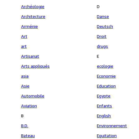
Archéologie
D
Architecture
Danse
Arménie
Deutsch
Art
Droit
art
drugs
Artisanat
E
Arts appliqués
ecologie
asia
Economie
Asie
Education
Automobile
Egypte
Aviation
Enfants
B
English
B.D.
Environnement
Bateau
Equitation