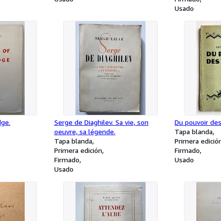
Usado
ge.
Serge de Diaghilev. Sa vie, son
Du pouvoir des
oeuvre, sa légende.
Tapa blanda
Tapa blanda
Primera edició
Primera edición
Firmado
Firmado
Usado
Usado