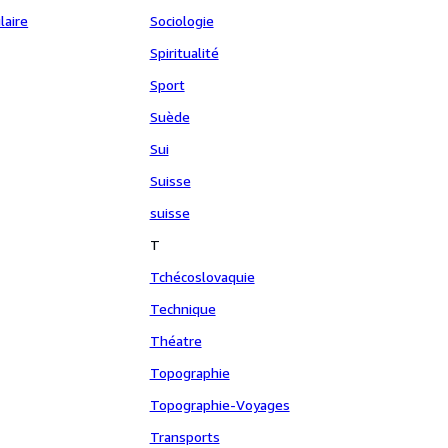
laire
Sociologie
Spiritualité
Sport
Suède
Sui
Suisse
suisse
T
Tchécoslovaquie
Technique
Théatre
Topographie
Topographie-Voyages
Transports