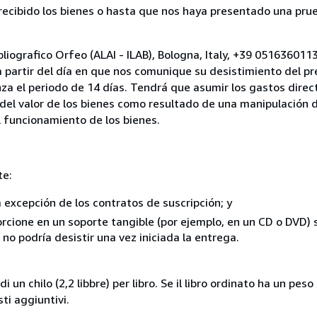
cibido los bienes o hasta que nos haya presentado una prue
bliografico Orfeo (ALAI - ILAB), Bologna, Italy, +39 05163601
a partir del día en que nos comunique su desistimiento del pr
za el periodo de 14 días. Tendrá que asumir los gastos direc
del valor de los bienes como resultado de una manipulación d
el funcionamiento de los bienes.
te:
a excepción de los contratos de suscripción; y
rcione en un soporte tangible (por ejemplo, en un CD o DVD) si
o podría desistir una vez iniciada la entrega.
i un chilo (2,2 libbre) per libro. Se il libro ordinato ha un pe
i aggiuntivi.