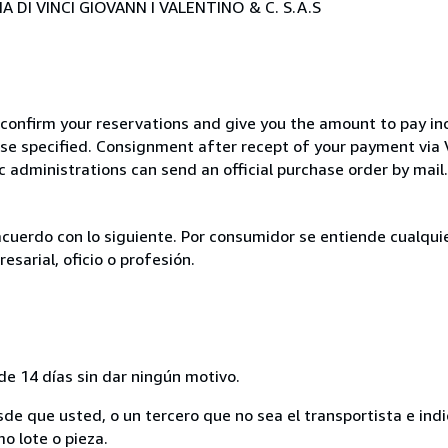
 DI VINCI GIOVANN I VALENTINO & C. S.A.S
 confirm your reservations and give you the amount to pay in
wise specified. Consignment after recept of your payment v
c administrations can send an official purchase order by mail.
acuerdo con lo siguiente. Por consumidor se entiende cualqui
esarial, oficio o profesión.
de 14 días sin dar ningún motivo.
sde que usted, o un tercero que no sea el transportista e ind
mo lote o pieza.