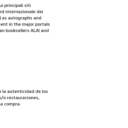
 principali siti
ed internazionale dei
ell as autographs and
sent in the major portals
ian booksellers ALAI and
la autenticidad de los
y/o restauraciones,
la compra.