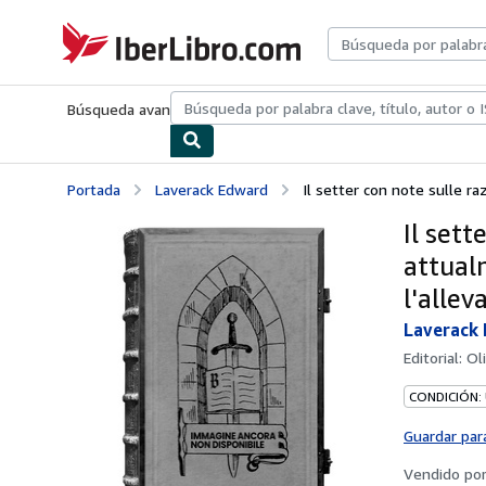
Pasar al contenido principal
IberLibro.com
Búsqueda avanzada
Colecciones
Libros antiguos
Arte y colecc
Portada
Laverack Edward
Il setter con note sulle raz
Il sett
attualm
l'allev
Laverack
Editorial:
Ol
CONDICIÓN:
Guardar par
Vendido po