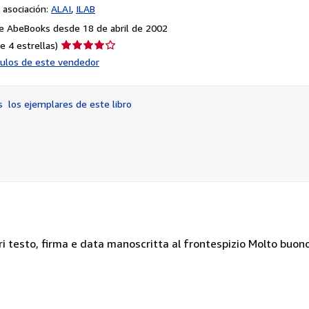
asociación:
ALAI
ILAB
e AbeBooks desde 18 de abril de 2002
Calificación
e 4 estrellas)
del
ículos de este vendedor
vendedor:
4
de
os
los ejemplares de este libro
5
estrellas
ori testo, firma e data manoscritta al frontespizio Molto buono