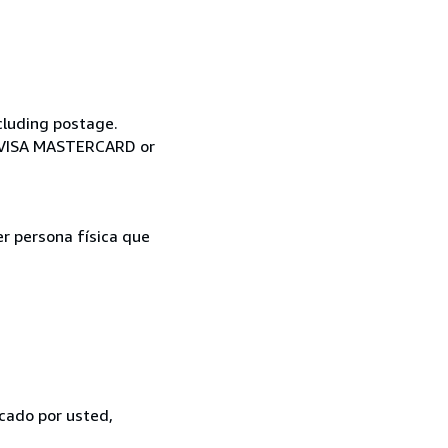
cluding postage.
ia VISA MASTERCARD or
er persona física que
icado por usted,