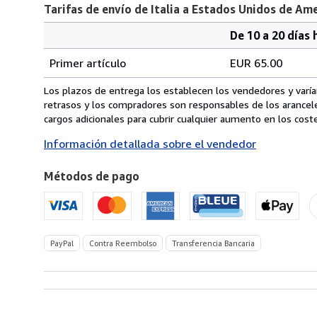
Tarifas de envío de Italia a Estados Unidos de Am
De 10 a 20 días 
Cantidad
Tarifas
del
Primer artículo
EUR 65.00
pedido
de
envío
Los plazos de entrega los establecen los vendedores y varían
de
retrasos y los compradores son responsables de los arancel
Italia
cargos adicionales para cubrir cualquier aumento en los coste
a
Información detallada sobre el vendedor
Estados
Unidos
Métodos de pago
de
America
PayPal
Contra Reembolso
Transferencia Bancaria