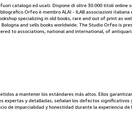
 fuori catalogo ed usati. Dispone di oltre 30.000 titoli online sui
ibliografico Orfeo è membro ALAI - ILAB associazioni italiana 
bookshop specializing in old books, rare and out of print as w
r of Bologna and sells books worldwide. The Studio Orfeo is pre
tered to associations, national and international, of antiquar
idos a mantener los estándares más altos. Ellos garantizan 
es expertas y detalladas, señalan los defectos significativos 
icio de imparcialidad y honestidad durante la experiencia de 