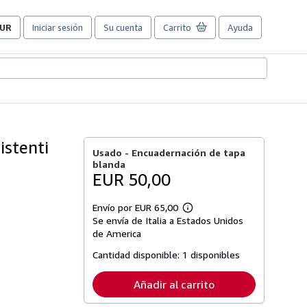
UR
Iniciar sesión
Su cuenta
Carrito
Ayuda
referencias
e
ompra
el
itio.
istenti
Usado -
Encuadernación de tapa
blanda
EUR 50,00
Envío por EUR 65,00
Más
Se envía de Italia a Estados Unidos
información
sobre
de America
las
tarifas
Cantidad disponible:
1 disponibles
de
envío
Añadir al carrito