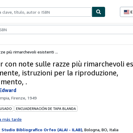
E
P
d
c
ionismo
Vendedores
Comenzar a vender
d
s
ze più rimarchevoli esistenti ...
er con note sulle razze più rimarchevoli es
ente, istruzioni per la riproduzione,
amento, .
 Edward
impia, Firenze, 1949
 USADO
ENCUADERNACIÓN DE TAPA BLANDA
a más tarde
r
Studio Bibliografico Orfeo (ALAI - ILAB)
,
Bologna, BO, Italia