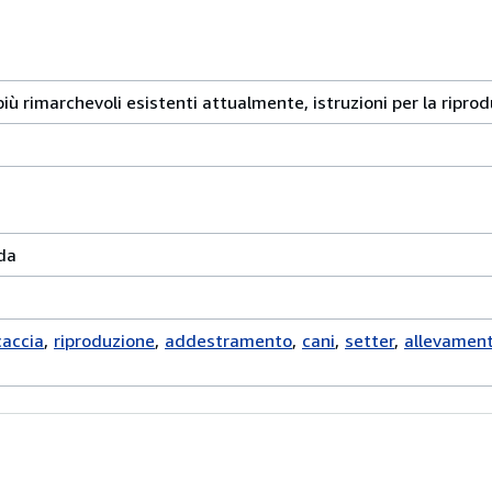
più rimarchevoli esistenti attualmente, istruzioni per la riprod
da
caccia
riproduzione
addestramento
cani
setter
allevamen