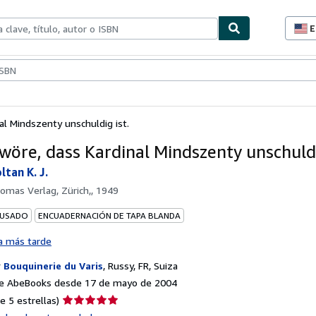
E
P
d
c
ionismo
Vendedores
Comenzar a vender
d
s
al Mindszenty unschuldig ist.
hwöre, dass Kardinal Mindszenty unschuldi
tan K. J.
omas Verlag, Zürich,, 1949
 USADO
ENCUADERNACIÓN DE TAPA BLANDA
a más tarde
r
Bouquinerie du Varis
,
Russy, FR, Suiza
e AbeBooks desde 17 de mayo de 2004
Calificación
e 5 estrellas)
del