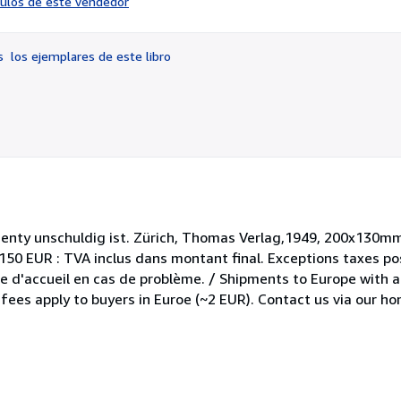
ículos de este vendedor
vendedor:
5
de
os
los ejemplares de este libro
5
estrellas
zenty unschuldig ist. Zürich, Thomas Verlag,1949, 200x130mm
150 EUR : TVA inclus dans montant final. Exceptions taxes pos
ge d'accueil en cas de problème. / Shipments to Europe with a
 fees apply to buyers in Euroe (~2 EUR). Contact us via our 