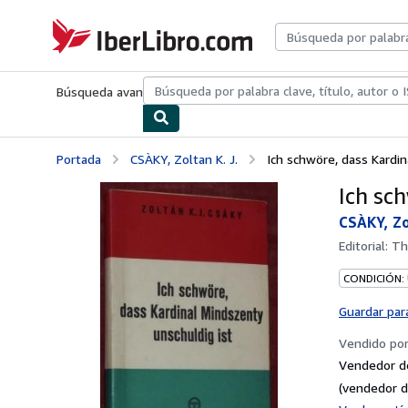
Pasar al contenido principal
IberLibro.com
Búsqueda avanzada
Colecciones
Libros antiguos
Arte y colecc
Portada
CSÀKY, Zoltan K. J.
Ich schwöre, dass Kardin
Ich sc
CSÀKY, Zol
Editorial:
Th
CONDICIÓN:
Guardar par
Vendido po
Vendedor d
(vendedor d