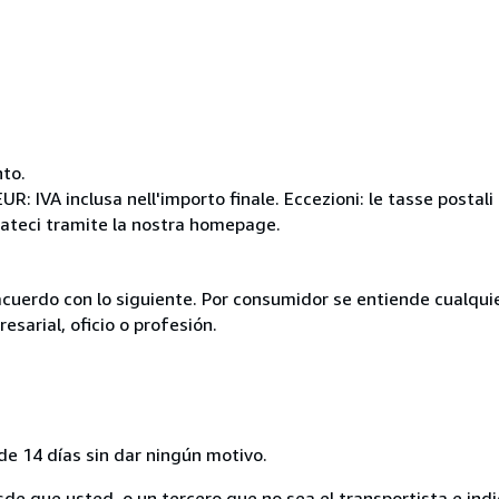
nto.
R: IVA inclusa nell'importo finale. Eccezioni: le tasse postali 
ttateci tramite la nostra homepage.
acuerdo con lo siguiente. Por consumidor se entiende cualqui
esarial, oficio o profesión.
de 14 días sin dar ningún motivo.
sde que usted, o un tercero que no sea el transportista e ind