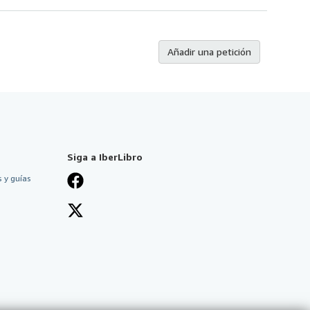
Añadir una petición
Siga a IberLibro
 y guías