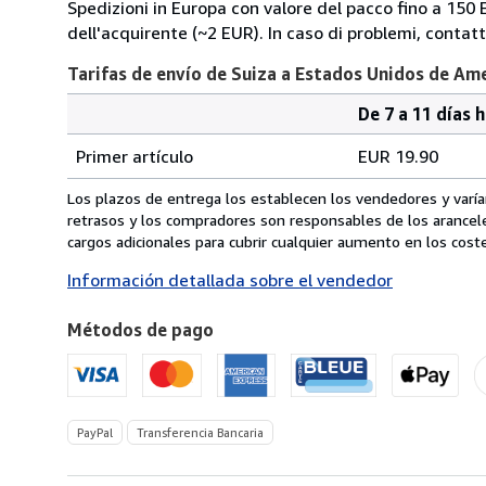
Spedizioni in Europa con valore del pacco fino a 150 EU
dell'acquirente (~2 EUR). In caso di problemi, conta
Tarifas de envío de Suiza a Estados Unidos de Am
De 7 a 11 días 
Cantidad
Tarifas
del
Primer artículo
EUR 19.90
pedido
de
envío
Los plazos de entrega los establecen los vendedores y varían
de
retrasos y los compradores son responsables de los arancel
Suiza
cargos adicionales para cubrir cualquier aumento en los coste
a
Información detallada sobre el vendedor
Estados
Unidos
Métodos de pago
de
America
PayPal
Transferencia Bancaria