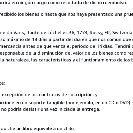
currirá en ningún cargo como resultado de dicho reembolso.
cibido los bienes o hasta que nos haya presentado una prue
ie du Varis, Route de Léchelles 36, 1773, Russy, FR, Switzerla
lazo máximo de 14 días a partir del día en que nos comunique 
a mercancía antes de que venza el periodo de 14 días. Tendrá
responsable de la disminución del valor de los bienes como r
la naturaleza, las características y el funcionamiento de los 
te:
a excepción de los contratos de suscripción; y
rcione en un soporte tangible (por ejemplo, en un CD o DVD) si
o podría desistir una vez iniciada la entrega.
o che un libro equivale a un chilo.